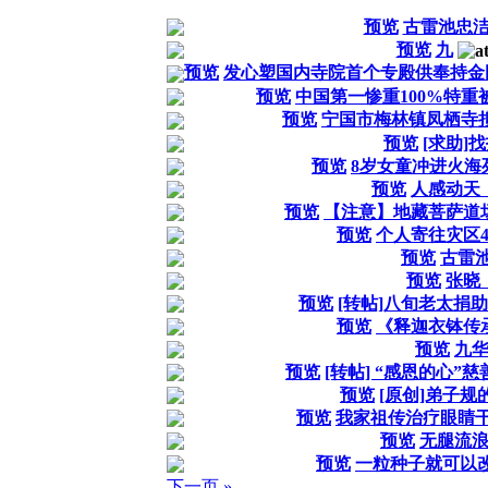
预览
古雷池忠
预览
九
预览
发心塑国内寺院首个专殿供奉持金
预览
中国第一惨重100%特
预览
宁国市梅林镇凤栖寺
预览
[求助]
预览
8岁女童冲进火海死
预览
人感动天
预览
【注意】地藏菩萨道
预览
个人寄往灾区
预览
古雷池
预览
张晓
预览
[转帖]八旬老太捐
预览
《释迦衣钵传
预览
九
预览
[转帖] “感恩的心
预览
[原创]弟子
预览
我家祖传治疗眼睛干
预览
无腿流
预览
一粒种子就可以改
下一页 »