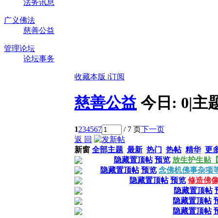
法务讯息
广义佛法
慈善公益
管理论坛
论坛事务
收藏本版
|
订阅
慈善公益
今日:
0
|
主
1
2
3
4
5
6
7
/ 7 页
下一页
返 回
新窗
全部主题
最新
热门
热帖
精华
更
隐藏置顶帖
预览
放生护生贴【
隐藏置顶帖
预览
念佛机佛事杂项等
隐藏置顶帖
预览
修造佛像
隐藏置顶帖
隐藏置顶帖
隐藏置顶帖