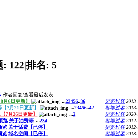
题:
122
|
排名:
5
多
作者
回复/查看
最后发表
8月6日更新】
...
2
3
4
5
6
..
86
娑婆过客
2013-
【7月21日更新】
...
2
3
4
5
6
..
42
娑婆过客
2013-
【7月26日更新】
...
2
娑婆过客
2020-
预览
关于油费等
...
2
3
4
娑婆过客
2012-
预览
关于话费【已停】
娑婆过客
2012-
预览
域名空间【已停】
娑婆过客
2018-