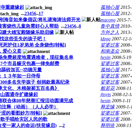
洁寺重建缘起
孤独心屋
2015-
...
2
3
4
5
6
..
17
孤独心屋
2012-
刚海音如来像倡议/将礼请海涛法师开光
macong
2015-7-
重被害烧伤儿童急需好心人帮助
...
2
3
4
5
6
..
8
鲁中真情
2010-
拟建大雄宝殿随缘乐助启缘
方外之人
2013-
找找这些丢失的孩子吧！
ldzgq
2007-12-1
死护住1岁弟弟 全身烧伤[转帖]
娑婆过客
2008-
，爱心义卖
和南圣众
2008-
场免费超度地震遇难者，现征集名单
hexin
2008-5-19
47个市县赈灾包裹一律免邮费
娑婆过客
2008-
舔砖加瓦··功德无量
孤独心屋
2017-
：１３年如一日侍母
娑婆过客
2007-
助300多名失学孩子 创捐款最高纪录
娑婆过客
2007-
承文化、木棉袈裟五百名典》
般若花
2008-11
华山圆通寺扩建缘起
jhsyts
2008-12-1
”慈善联合体08年慈善汇报活动圆满完成
hexin
2009-1-11
规的注释（动画）（人人必学）
释宏缘
2009-1-
涩的看图妙方[转帖]
娑婆过客
2007-
浪歌手唱给灾区人民的歌
娑婆过客
2008-
变一家人的命运(扶贫缘启)
...
2
释明依
2008-11