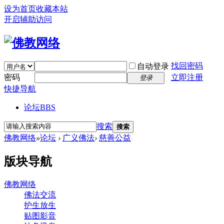
设为首页
收藏本站
开启辅助访问
找回密码
自动登录
密码
立即注册
登录
快捷导航
论坛
BBS
搜索
搜索
佛教网络
»
论坛
›
广义佛法
›
慈善公益
版块导航
佛教网络
佛法交流
护生放生
贴图影音