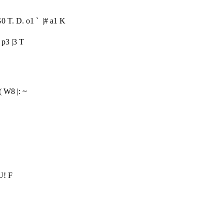
0 T. D. o1 ` |# a1 K
 p3 |3 T
( W8 |: ~
U! F