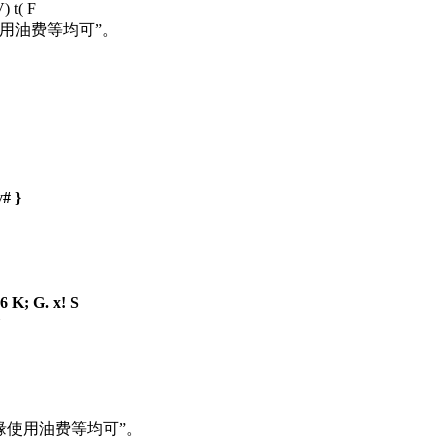
) t( F
使用油费等均可”。
v# }
6 K; G. x! S
`
随缘使用油费等均可”。