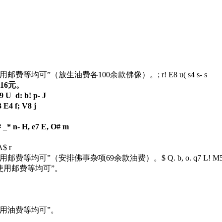
使用邮费等均可”（放生油费各100余款佛像）。
; r! E8 u( s4 s- s
16元。
q9 U d: b! p- J
 E4 f; V8 j
_* n- H, e7 E, O# m
A$ r
缘使用邮费等均可”（安排佛事杂项69余款油费）。
$ Q. b, o. q7 L! M5
缘使用邮费等均可”。
使用油费等均可”。