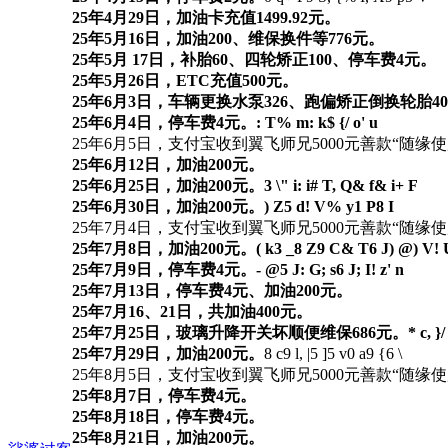
25年4月29日，加油卡充值1499.92元。
25年5月16日，加油200、维保换件等776元。
25年5月 17日，补胎60、四轮矫正100、停车费4元。
25年5月26日，ETC充值500元。
25年6月3日，车辆更换水泵326、跑偏矫正倒换轮胎4
25年6月4日，停车费4元。
: T% m: k$ {/ o' u
25年6月5日，支付宝收到翼飞师兄5000元善款“随缘
25年6月12日，加油200元。
25年6月25日，加油200元。
3 \" i: i# T, Q& f& i+ F
25年6月30日，加油200元。
) Z5 d! V% y1 P8 I
25年7月4日，支付宝收到翼飞师兄5000元善款“随缘
25年7月8日，加油200元。
( k3 _8 Z9 C& T6 J) @) V! 
25年7月9日，停车费4元。
- @5 J: G; s6 J; I! z' n
25年7月13日，停车费4元、加油200元。
25年7月16、21日，共加油400元。
25年7月25日，玻璃升降开关坏顺便维保686元。
* c, }
25年7月29日，加油200元。
8 c9 l, |5 ]5 v0 a9 {6 \
25年8月5日，支付宝收到翼飞师兄5000元善款“随缘
25年8月7日，停车费4元。
25年8月18日，停车费4元。
25年8月21日，加油200元。