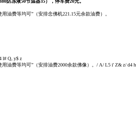
工380防冻液50节温器35），停车费20元。
使用油费等均可”（安排念佛机221.15元余款油费）。
 l# Q, y$ z
缘使用油费等均可”（安排油费2000余款佛像）。
/ A/ L5 i' Z& z/ d4 h