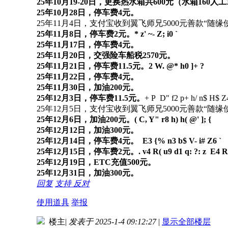
25年10月19-20日，更换热水箱共600元（水箱160人
25年10月28日，停车费4元。
25年11月4日，支付宝收到翼飞师兄5000元善款“随缘
25年11月8日，停车费2元。
* z' ~- Z; i0 `
25年11月17日，停车费4元。
25年11月20日，交强险车船税2570元。
25年11月21日，停车费11.5元。
2 W. @* h0 ]+ ?
25年11月22日，停车费4元。
25年11月30日，加油200元。
25年12月3日，停车费11.5元。
+ P D" f2 p+ h/ n$ H$ Z4
25年12月5日，支付宝收到翼飞师兄5000元善款“随
25年12月6日，加油200元。
( C, Y" r8 h) h( @' ]; {
25年12月12日，加油300元。
25年12月14日，停车费4元。
E3 {% n3 b$ V- i# Z6 `
25年12月15日，停车费2元。
. v4 R( u9 d1 q: ?: z E4 R
25年12月19日，ETC充值500元。
25年12月31日，加油300元。
回复
支持
反对
使用道具
举报
楼主
|
发表于 2025-1-4 09:12:27
|
显示全部楼层