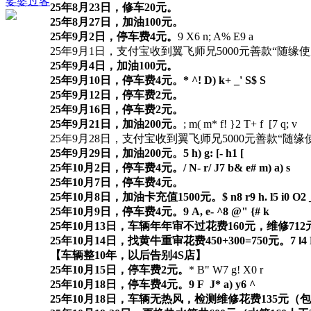
娑婆过客
25年8月23日，修车20元。
25年8月27日，加油100元。
25年9月2日，停车费4元。
9 X6 n; A% E9 a
25年9月1日，支付宝收到翼飞师兄5000元善款“随缘
25年9月4日，加油100元。
25年9月10日，停车费4元。
* ^! D) k+ _' S$ S
25年9月12日，停车费2元。
25年9月16日，停车费2元。
25年9月21日，加油200元。
; m( m* f! }2 T+ f [7 q; v
25年9月28日，支付宝收到翼飞师兄5000元善款“随
25年9月29日，加油200元。
5 h) g: [- h1 [
25年10月2日，停车费4元。
/ N- r/ J7 b& e# m) a) s
25年10月7日，停车费4元。
25年10月8日，加油卡充值1500元。
$ n8 r9 h. l5 i0 O2
25年10月9日，停车费4元。
9 A, e- ^8 @" {# k
25年10月13日，车辆年年审不过花费160元，维修7
25年10月14日，找黄牛重审花费450+300=750元。
7 l4
【车辆整10年，以后告别4S店】
25年10月15日，停车费2元。
* B" W7 g! X0 r
25年10月18日，停车费4元。
9 F J* a) y6 ^
25年10月18日，车辆无热风，检测维修花费135元