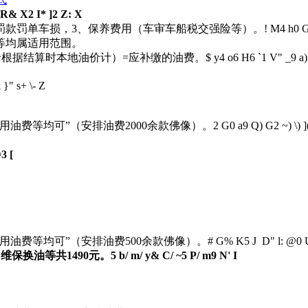
& X2 I* ]2 Z: X
罚款罚单车损，3、保养费用（车审车船税交强险等）。
! M4 h0 G
等均属适用范围。
单价根据结算时本地油价计）=应补缴的油费。
$ y4 o6 H6 `1 V" _9 a)
 }" s+ \- Z
使用油费等均可”（安排油费2000余款佛像）。
2 G0 a9 Q) G2 ~) \) ]
3 [
使用油费等均可”（安排油费500余款佛像）。
# G% K5 J D" l: @0 
维保换油等共1490元。
5 b/ m/ y& C/ ~5 P/ m9 N' I