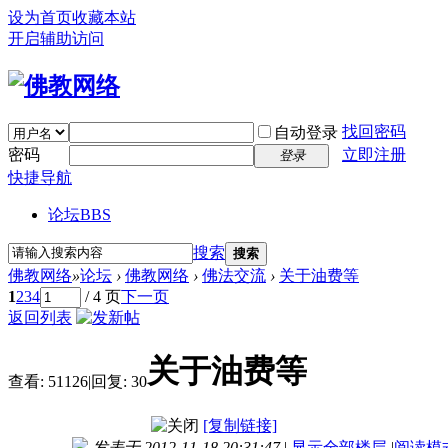
设为首页
收藏本站
开启辅助访问
找回密码
自动登录
密码
立即注册
登录
快捷导航
论坛
BBS
搜索
搜索
佛教网络
»
论坛
›
佛教网络
›
佛法交流
›
关于油费等
1
2
3
4
/ 4 页
下一页
返回列表
关于油费等
查看:
51126
|
回复:
30
[复制链接]
发表于 2012-11-18 20:31:47
|
显示全部楼层
|
阅读模