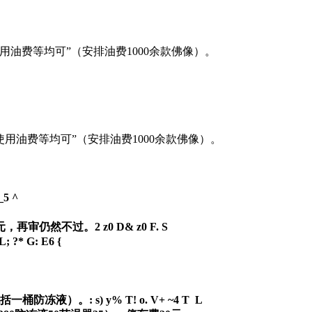
使用油费等均可”（安排油费1000余款佛像）。
缘使用油费等均可”（安排油费1000余款佛像）。
 _5 ^
12元，再审仍然不过。
2 z0 D& z0 F. S
 L; ?* G: E6 {
（包括一桶防冻液）。
: s) y% T! o. V+ ~4 T L