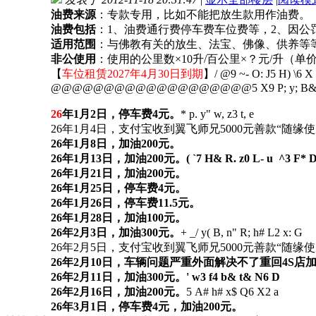
油费来源
：专款专用，比如不能把放生款用作油费。
R
油费包括
：1、油费通行费停车费车位费等，2、因公
适用范围
：与佛教有关的放生、法宝、佛像、供养等
非公使用
：使用的公里数×10升/百公里×？元/升（
【
车位租赁2027年4月30日到期
】
/ @9 ~- O: J5 H) \6 X
@@@@@@@@@@@@@@@@@@@
5 X9 P; y; B&
26
年1月2日，停车费4元。
* p. y" w, z3 t, e
26年1月4日，支付宝收到翼飞师兄5000元善款“随缘
26年1月8日，加油200元。
26年1月13日，加油200元。
( `7 H& R. z0 L- u ^3 F* D
26年1月21日，加油200元。
26年1月25日，停车费4元。
26年1月26日，停车费11.5元。
26年1月28日，加油100元。
26年2月3日，加油300元。
+ _/ y( B, n" R; h# L2 x: G
26年2月5日，支付宝收到翼飞师兄5000元善款“随缘
26年2月10日，车辆问题严重外面解决不了重回4S店加
26年2月11日，加油300元。
' w3 f4 b& t& N6 D
26年2月16日，加油200元。
5 A# h# x$ Q6 X2 a
26年3月1日，停车费4元，加油200元。