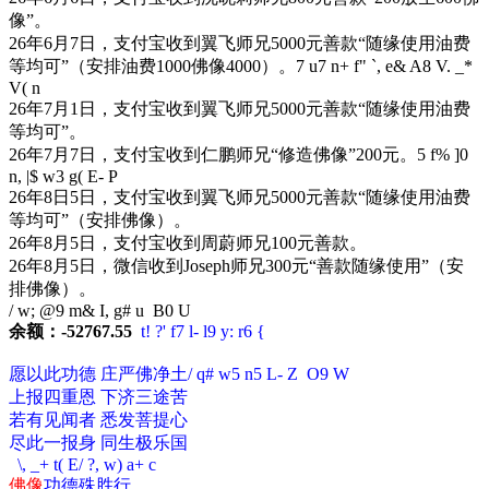
像”。
26年6月7日，支付宝收到翼飞师兄5000元善款“随缘使用油费
等均可”（安排油费1000佛像4000）。
7 u7 n+ f" `, e& A8 V. _*
V( n
26年7月1日，支付宝收到翼飞师兄5000元善款“随缘使用油费
等均可”。
26年7月7日，支付宝收到仁鹏师兄“修造佛像”200元。
5 f% ]0
n, |$ w3 g( E- P
26年8日5日，支付宝收到翼飞师兄5000元善款“随缘使用油费
等均可”（安排佛像）。
26年8月5日，支付宝收到周蔚师兄100元善款。
26年8月5日，微信收到Joseph师兄300元“善款随缘使用”（安
排佛像）。
/ w; @9 m& I, g# u B0 U
余额：-52767.55
t! ?' f7 l- l9 y: r6 {
愿以此功德 庄严佛净土
/ q# w5 n5 L- Z O9 W
上报四重恩 下济三途苦
若有见闻者 悉发菩提心
尽此一报身 同生极乐国
\, _+ t( E/ ?, w) a+ c
佛像
功德殊胜行