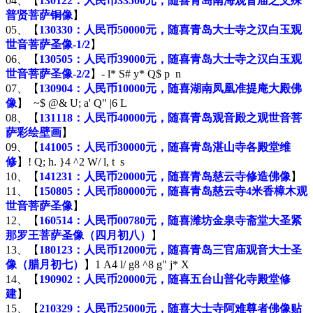
04、【
130122：人民币33500元，随喜青岛南海观音庙之文殊
普贤菩萨铜像
】
05、【
130330：人民币50000元，随喜青岛大士寺之汉白玉观
世音菩萨圣像-1/2
】
06、【
130505：人民币39000元，随喜青岛大士寺之汉白玉观
世音菩萨圣像-2/2
】
- l* S# y* Q$ p n
07、【
130904：人民币10000元，随喜湖南凤凰准提庵大殿佛
像
】
~$ @& U; a' Q" |6 L
08、【
131118：人民币40000元，随喜青岛观音殿之观世音菩
萨彩绘壁画
】
09、【
141005：人民币30000元，随喜青岛湛山寺各殿堂维
修
】
! Q; h. }4 ^2 W/ l, t s
10、【
141231：人民币20000元，随喜青岛慈云寺修造佛像
】
11、【
150805：人民币80000元，随喜青岛慈云寺4米香樟木观
世音菩萨圣像
】
12、【
160514：人民币00780元，随喜潍坊金泉寺斋堂大圣紧
那罗王菩萨圣像（四月初八）
】
13、【
180123：人民币12000元，随喜青岛三官庙观音大士圣
像（腊月初七）
】
1 A4 l/ g8 ^8 g" j* X
14、【
190902：人民币20000元，随喜五台山普化寺殿堂修
建
】
15、【
210329：人民币25000元，随喜大士寺阿难尊者佛像贴