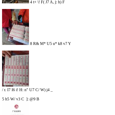
4 t+ \! F( J7 A, j: h) F
8 R& M* U5 u* k8 v7 Y
/ r. I7 I6 i! H: n" U7 C/ W) j4 _
5 h5 W/ v3 C ]: @9 B