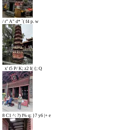
/ r" A" d* `( f4 p. w
x' t5 P/ K; z2 I( {; Q
8 C1 ^: ?) l% q; }7 y6 |+ e