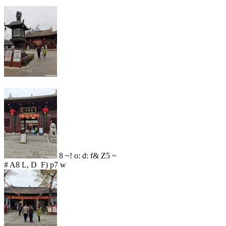
8 ~! o: d: f& Z5 ~
# A8 L, D F) p7 w