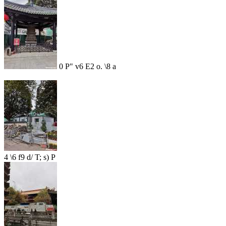
0 P" v6 E2 o. \8 a
4 \6 f9 d/ T; s) P