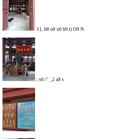
3 [. h8 o8 x6 h9 t) O9 N
; x6 \" _2 a$ s