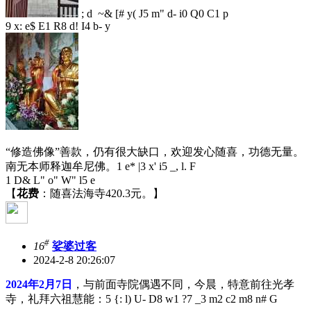
; d ~& [# y( J5 m" d- i0 Q0 C1 p
9 x: e$ E1 R8 d! I4 b- y
“修造佛像”善款，仍有很大缺口，欢迎发心随喜，功德无量。
南无本师释迦牟尼佛。
1 e* |3 x' i5 _, l. F
1 D& L" o" W" l5 e
【
花费
：随喜法海寺420.3元。】
#
16
娑婆过客
2024-2-8 20:26:07
2024年2月7日
，与前面寺院偶遇不同，今晨，特意前往光孝
寺，礼拜六祖慧能：
5 {: l) U- D8 w1 ?7 _3 m2 c2 m8 n# G