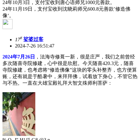
24年10月3日，支付宝收到唐心语师兄1000元善款。
24年11月19日，支付宝收到沈晓莉师兄600.8元善款’修造佛
像‘。
#
17
娑婆过客
2024-7-26 16:51:47
2024年7月26日
，法海寺修葺一新，很是庄严，我们之前曾经
多次随喜寺院修建，心中很是欣慰。今天随喜420.3元，随喜
寺院修建，也考虑将“修造佛像”这块的零头补整齐，也方便算
账，还有就是于酷暑中，来拜拜佛，试着放下身心，不管它热
与不热。一直在大雄宝殿礼拜大智文殊师利菩萨：
% Q- J" H! [5 G8 @3 n