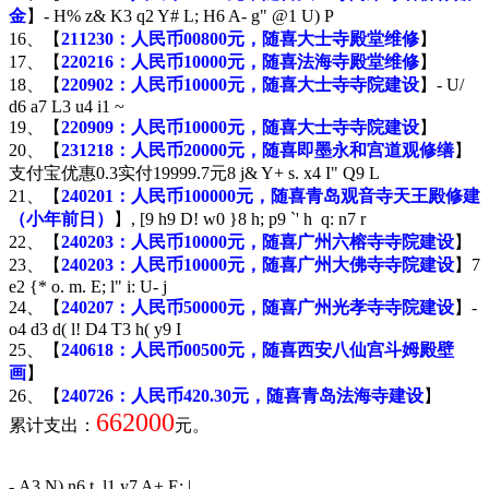
金
】
- H% z& K3 q2 Y# L; H6 A- g" @1 U) P
16、【
211230：人民币00800元，随喜大士寺殿堂维修
】
17、【
220216：人民币10000元，随喜法海寺殿堂维修
】
18、【
220902：人民币10000元，随喜大士寺寺院建设
】
- U/
d6 a7 L3 u4 i1 ~
19、【
220909：人民币10000元，随喜大士寺寺院建设
】
20、【
231218：人民币20000元，随喜即墨永和宫道观修缮
】
支付宝优惠0.3实付19999.7元
8 j& Y+ s. x4 I" Q9 L
21、【
240201：人民币100000元，随喜青岛观音寺天王殿修建
（小年前日）
】
, [9 h9 D! w0 }8 h; p9 `' h q: n7 r
22、【
240203：人民币10000元，随喜广州六榕寺寺院建设
】
23、【
240203：人民币10000元，随喜广州大佛寺寺院建设
】
7
e2 {* o. m. E; l" i: U- j
24、【
240207：人民币50000元，随喜广州光孝寺寺院建设
】
-
o4 d3 d( l! D4 T3 h( y9 I
25、【
240618：人民币00500元，随喜西安八仙宫斗姆殿壁
画
】
26、【
240726：人民币420.30元，随喜青岛法海寺建设
】
662000
累计支出：
元。
- A3 N) n6 t. l1 y7 A+ E: |