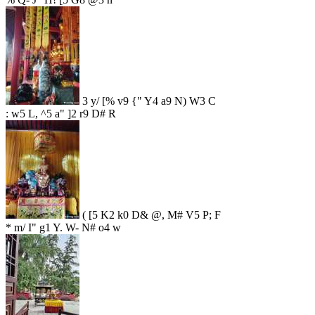
3 y/ [% v9 {" Y4 a9 N) W3 C
: w5 L, ^5 a" ]2 r9 D# R
( [5 K2 k0 D& @, M# V5 P; F
* m/ I" g1 Y. W- N# o4 w