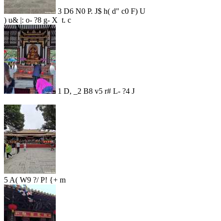
3 D6 N0 P. J$ h( d" c0 F) U
) u& |: o- ?8 g- X t. c
1 D, _2 B8 v5 r# L- ?4 J
5 A( W9 ?/ P! {+ m