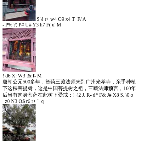
$ \! r+ w4 O9 x4 T F/ A
- P% ?) P# U# Y3 h7 F( u' M
! d6 X: W3 t& f- M
唐朝公元500多年，智药三藏法师来到广州光孝寺，亲手种植
下这棵菩提树，这是中国菩提树之祖，三藏法师预言，160年
后当有肉身菩萨在此树下受戒：
! {2 J, R- d* F& J# X8 S. \0 o
z0 N3 O$ r6 r+ ` q