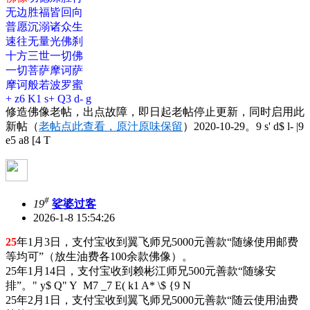
无边胜福皆回向
普愿沉溺诸众生
速往无量光佛刹
十方三世一切佛
一切菩萨摩诃萨
摩诃般若波罗蜜
+ z6 K1 s+ Q3 d- g
修造佛像老帖，出点故障，即日起老帖停止更新，同时启用此
新帖（
老帖点此查看，原汁原味保留
）2020-10-29。
9 s' d$ l- |9
e5 a8 [4 T
#
19
娑婆过客
2026-1-8 15:54:26
25
年1月3日，支付宝收到翼飞师兄5000元善款“随缘使用邮费
等均可”（放生油费各100余款佛像）。
25年1月14日，支付宝收到赖彬江师兄500元善款“随缘安
排”。
" y$ Q" Y M7 _7 E( k1 A* \$ {9 N
25年2月1日，支付宝收到翼飞师兄5000元善款“随云使用油费