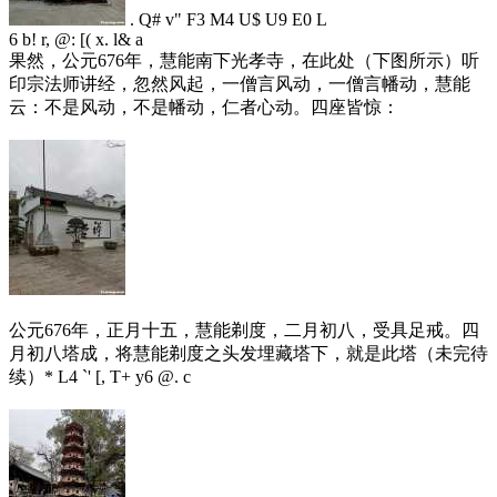
. Q# v" F3 M4 U$ U9 E0 L
6 b! r, @: [( x. l& a
果然，公元676年，慧能南下光孝寺，在此处（下图所示）听
印宗法师讲经，忽然风起，一僧言风动，一僧言幡动，慧能
云：不是风动，不是幡动，仁者心动。四座皆惊：
公元676年，正月十五，慧能剃度，二月初八，受具足戒。四
月初八塔成，将慧能剃度之头发埋藏塔下，就是此塔（未完待
续）
* L4 `' [, T+ y6 @. c