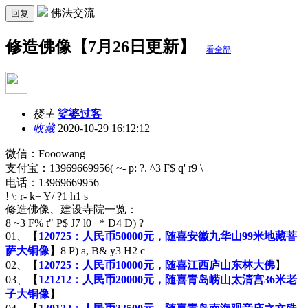
佛法交流
回复
修造佛像【7月26日更新】
看全部
楼主
娑婆过客
收藏
2020-10-29 16:12:12
微信：Fooowang
支付宝：13969669956
( ~- p: ?. ^3 F$ q' r9 \
电话：13969669956
! \: r- k+ Y/ ?1 h1 s
修造佛像、建设寺院一览：
8 ~3 F% t" P$ J7 l0 _* D4 D) ?
01、【
120725：人民币50000元，随喜安徽九华山99米地藏菩
萨大铜像
】
8 P) a, B& y3 H2 c
02、【
120725：人民币10000元，随喜江西庐山东林大佛
】
03、【
121212：人民币20000元，随喜青岛崂山太清宫36米老
子大铜像
】