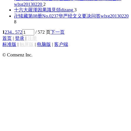
wlxg20130220
2
十六大羅漢因果識見頌
dizang
3
卍续藏第08册No.0237华严经文义要决问答
wlxg20130220
8
1
2
3
4
.. 572
/ 572 页
下一页
首页
|
登录
|
注册
标准版
|
触屏版
|
电脑版
|
客户端
© Comsenz Inc.