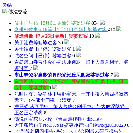
发帖
佛法交流
放生护生贴【8月6日更新】
娑婆过客
854
念佛机佛事杂项等【7月21日更新】
娑婆过客
410
修造佛像【7月26日更新】
娑婆过客
18
关于油费等
娑婆过客
30
关于话费【已停】
娑婆过客
1
域名空间【已停】
娑婆过客
0
青岛湛山寺常住释心亮法师圆寂，留下大量舍利子。
娑
婆过客
7
湛山寺92岁高龄的释能光比丘尼圆寂
娑婆过客
7
春节回馈，《影尘回忆录》等结缘各位师兄【2月2日已
发】。
娑婆过客
9
尔时世尊。娑罗林下寝卧宝床。于其中夜入第四禅寂然
无声。{在哪个四禅？}
清爽
7
楞严经:从互用中，能入菩萨金刚干慧。与大般涅槃经：
正名正定
清爽
8
佛说雨宝陀罗尼经 （含高清视频）
dizang
4
大正藏第14册No.0579优婆夷净行法门经
wlxg20130220
8
[金刚般若研习报告·净公上人]《金刚般若研习报告》