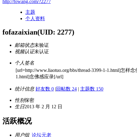
http://fowang.com/?2277
主题
个人资料
fofazaixian
(UID: 2277)
邮箱状态
未验证
视频认证
未认证
个人签名
[url=http://www.liaotuo.org/bbs/thread-3399-1-1.html]怎样念
1.html]念佛感应录[/url]
统计信息
好友数 0
|
回帖数 24
|
主题数 150
性别
保密
生日
2013 年 2 月 12 日
活跃概况
用户组
论坛元老