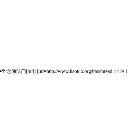
]静坐念佛法门[/url] [url=http://www.liaotuo.org/bbs/thread-1419-1-