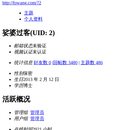
http://fowang.com/?2
主题
个人资料
娑婆过客
(UID: 2)
邮箱状态
未验证
视频认证
未认证
统计信息
好友数 0
|
回帖数 3480
|
主题数 486
性别
保密
生日
2013 年 2 月 12 日
学历
博士
活跃概况
管理组
管理员
用户组
管理员
在线时间
2921 小时