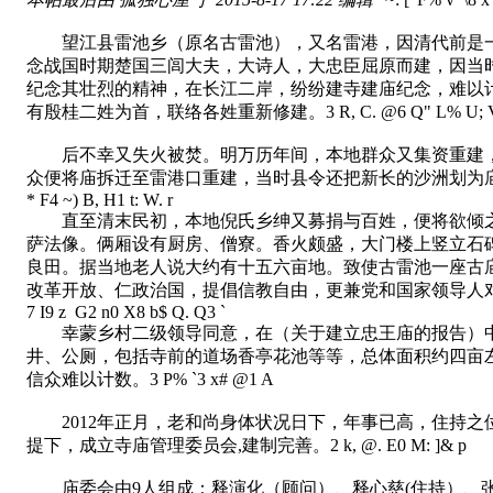
望江县雷池乡（原名古雷池），又名雷港，因清代前是一
念战国时期楚国三闾大夫，大诗人，大忠臣屈原而建，因当
纪念其壮烈的精神，在长江二岸，纷纷建寺建庙纪念，难以
有殷桂二姓为首，联络各姓重新修建。
3 R, C. @6 Q" L% U; V9
后不幸又失火被焚。明万历年间，本地群众又集资重建，
众便将庙拆迁至雷港口重建，当时县令还把新长的沙洲划为
* F4 ~) B, H1 t: W. r
直至清末民初，本地倪氏乡绅又募捐与百姓，便将欲倾之
萨法像。俩厢设有厨房、僧寮。香火颇盛，大门楼上竖立石
良田。据当地老人说大约有十五六亩地。致使古雷池一座古
改革开放、仁政治国，提倡信教自由，更兼党和国家领导人
7 I9 z G2 n0 X8 b$ Q. Q3 `
幸蒙乡村二级领导同意，在（关于建立忠王庙的报告）中
井、公厕，包括寺前的道场香亭花池等等，总体面积约四亩
信众难以计数。
3 P% `3 x# @1 A
2012年正月，老和尚身体状况日下，年事已高，住持之
提下，成立寺庙管理委员会,建制完善。
2 k, @. E0 M: ]& p
庙委会由9人组成：释演化（顾问）、释心慈(住持）、张