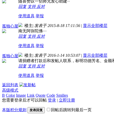
随喜赞叹一切师兄发心助建··
回复
支持
反对
使用道具
举报
楼主
|
发表于 2015-8-18 17:11:56
|
显示全部楼层
孤独心屋
南无阿弥陀佛···
回复
支持
反对
使用道具
举报
楼主
|
发表于 2016-1-14 10:53:07
|
显示全部楼层
孤独心屋
请捐赠者打款后和发帖人联系，标明功德芳名、金额
回复
支持
反对
使用道具
举报
返回列表
高级模式
B
Color
Image
Link
Quote
Code
Smilies
您需要登录后才可以回帖
登录
|
立即注册
本版积分规则
回帖后跳转到最后一页
发表回复