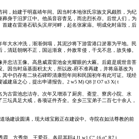
祠，始建于明嘉靖年间。因当时本地张氏宗族文风颇胜，为纪
躯葬身于汨罗江中。他虽音容杳见，而忠烈长存。后世人们，为
。首建在雷港石矶头滨岸河畔，起名张家庙。明成化时庙毁，后
年大水冲洗，渐渐倒塌，其泥沙将下游雷港口淤塞为平地。民
后，清廷朝纲不正，国运渐衰，外敌常侵，干戈不息，故失修。
并忠洁王像。高悬威震雷池金光耀眼的大匾。后庭是观世音菩
没。因当时庙基面积太大，所以政-府不准再建，并将庙基改为
，其中仍存有二块石碑即清康熙年间和民国初年有此可证。现经
虔诚建庙之心，提出申请报告。
2 w5 M) Q8 ]! O7 u3 X( t
为古雷池忠洁寺。次年又增添了厨房、斋堂、寮房小院、水
了三坛具足大戒，各项证件齐全。全乡三宝弟子二百七十余人，
把道场建设圆满，现大雄宝殿正在建设中。寺院在如法尊教的前
秀霞、方秀华、王爱芬。各司其职
4 J1 w1 C" {6 q" R7 i