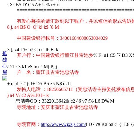
: X: B5 D' C5 A+ U% c+ c
===========================================
有发心募捐的请汇款到以下账户，并以短信的形式告诉
8 j. a4 B$ O Q' k! k$ `8 M
中国建设银行帐号：34001684608053004029
3 [, z4 L% p7 C5 c' I6 F- k
孤
开户行：中国建设银行望江县雷池乡
% F- u1 C5 `7 D3 X
独
心
/ ^1 ~3 k1 e$ h/ e" M( P; j
屋
户 名：望江县古雷池忠洁寺
+ q, d ~# j: J+ D5 B5 z5 N$ q- b
发帖人电话 ：18256665711（受忠洁寺主持委托发布
) a4 V/ c2 A% J0 I+ k
忠洁寺QQ：3322013642
& c2 ^6 v7 f% L6 D% M
寺院地址：安庆市望江县古雷池忠洁寺
寺院官网：
http://www.wjxzjs.com/
! D7 ?# K# o# c {- L8 {/