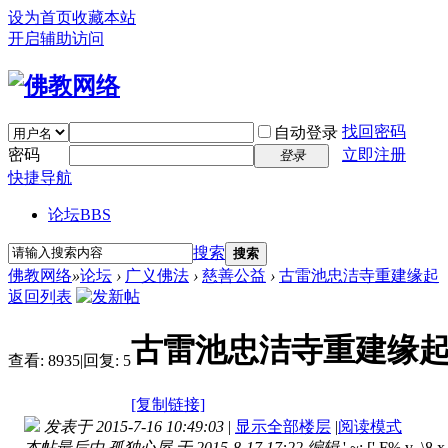
设为首页
收藏本站
开启辅助访问
找回密码
自动登录
密码
立即注册
登录
快捷导航
论坛
BBS
搜索
搜索
佛教网络
»
论坛
›
广义佛法
›
慈善公益
›
古雷池忠洁寺重建缘起
返回列表
古雷池忠洁寺重建缘
查看:
8935
|
回复:
5
[复制链接]
发表于 2015-7-16 10:49:03
|
显示全部楼层
|
阅读模式
本帖最后由 孤独心屋 于 2015-8-17 17:22 编辑
' ~: [' F% v \8 