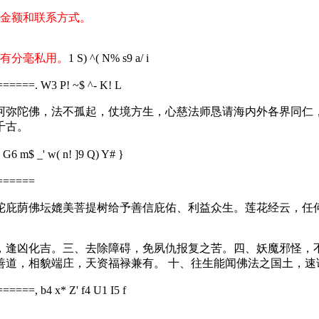
金额和联系方式。
有分毫私用。
1 S) ^( N% s9 a/ i
======
. W3 P! ~$ ^- K! L
弥陀佛，法不孤起，仗境方生，心慈法师恳请海内外各界同仁，
千古。
 G6 m$ _' w( n! ]9 Q) Y# }
======
庇荫佛坛媲美菩提树给予善信庇佑、利益众生。莲花经云，任何
逢凶化吉。三、去除障碍，免夙仇报复之苦。四、妖魔邪怪，不
善道，相貌端庄，天资福禄兼有。 十、往生能闻佛法之国土，速
======
, b4 x* Z' f4 U1 I5 f