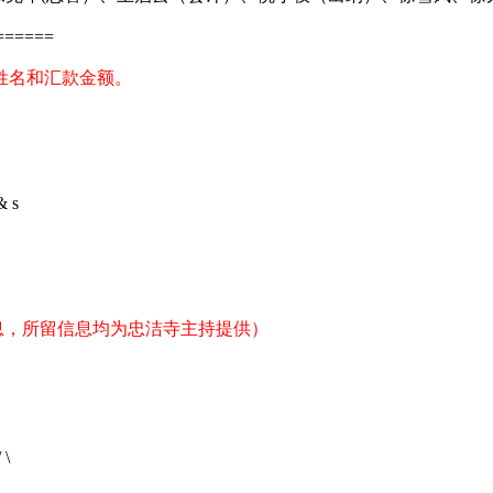
======
姓名和汇款金额。
& s
信息，所留信息均为忠洁寺主持提供）
 \