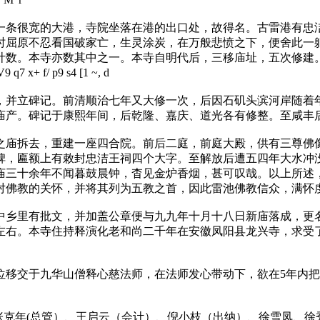
条很宽的大港，寺院坐落在港的出口处，故得名。古雷港有忠洁
时屈原不忍看国破家亡，生灵涂炭，在万般悲愤之下，便舍此一
计数。本寺亦数其中之一。本寺自明代后，三移庙址，五次修建
 q7 x+ f/ p9 s4 [1 ~, d
并立碑记。前清顺治七年又大修一次，后因石矶头滨河岸随着年
庙产。碑记于康熙年间，后乾隆、嘉庆、道光各有修整。至咸丰
庙拆去，重建一座四合院。前后二庭，前庭大殿，供有三尊佛像
碑，匾额上有敕封忠洁王祠四个大字。至解放后遭五四年大水冲
庙三十余年不闻暮鼓晨钟，杳见金炉香烟，甚可叹哉。以上所述
对佛教的关怀，并将其列为五教之首，因此雷池佛教信众，满怀
乡里有批文，并加盖公章便与九九年十月十八日新庙落成，更名
左右。本寺住持释演化老和尚二千年在安徽凤阳县龙兴寺，求受
位移交于九华山僧释心慈法师，在法师发心带动下，欲在5年内
克年(总管）、王启云（会计）、倪小枝（出纳）、徐雪凤、徐