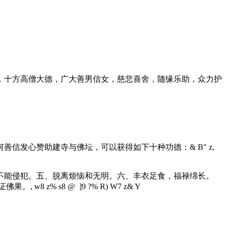
十方高僧大德，广大善男信女，慈悲喜舍，随缘乐助，众力护
善信发心赞助建寺与佛坛，可以获得如下十种功德：
& B" z,
能侵犯。五、脱离烦恼和无明。六、丰衣足食，福禄绵长。
证佛果。
, w8 z% s8 @ ]9 ?% R) W7 z& Y