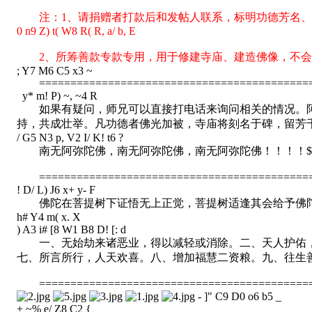
注：1、请捐赠者打款后和发帖人联系，标明功德芳名、
0 n9 Z) t( W8 R( R, a/ b, E
2、所筹善款专款专用，用于修建寺庙、建造佛像，不会
; Y7 M6 C5 x3 ~
===========================================
y* m! P) ~, ~4 R
如果有疑问，师兄可以直接打电话来询问相关的情况。阿
持，共成壮举。凡功德者佛光加被，寺庙将刻名于碑，留芳
/ G5 N3 p, V2 I/ K! t6 ?
南无阿弥陀佛，南无阿弥陀佛，南无阿弥陀佛！！！！
$
===========================================
! D/ L) J6 x+ y- F
佛陀在菩提树下证悟无上正觉，菩提树适逢其会给予佛陀
h# Y4 m( x. X
) A3 i# [8 W1 B8 D! [: d
一、无始劫来诸恶业，得以减轻或消除。二、天人护佑，
七、所言所行，人天欢喜。八、增加福慧二资粮。九、往生
===========================================
- ]" C9 D0 o6 b5 _
+ ~% e/ Z8 C2 {