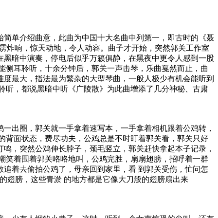
始简单介绍曲意，此曲为中国十大名曲中列第一，即古时的《聂
霹雳炸响，惊天动地，令人动容。曲子才开始，突然郭关工作室
在黑暗中演奏，停电后似乎万籁俱静，在黑夜中更令人感到一股
能侧耳聆听，十余分钟后，郭关一声击琴，乐曲戛然而止，曲
难度最大，指法最为繁杂的大型琴曲，一般人极少有机会能听到
聆听，都说黑暗中听《广陵散》为此曲增添了几分神秘、古肃
鸡一出圈，郭关就一手拿着速写本，一手拿着相机跟着公鸡转，
的背面状态，费尽功夫，公鸡总是不时盯着郭关看，郭关只好
打鸣，突然公鸡伸长脖子，颈毛竖立，郭关赶快拿起本子记录，
嘲笑着围着郭关咯咯地叫，公鸡完胜，扇扇翅膀，招呼着一群
追着去偷拍公鸡了，母亲回到家里，看 到郭关受伤，忙问怎
的翅膀，这些青淤 的地方都是它像大刀般的翅膀扇出来