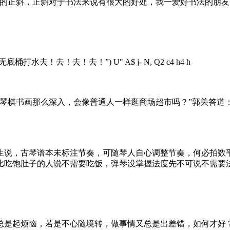
形的正斜，正斜对于书法来说有很大的好处，我一爱好书法的朋
无底桶打水去！去！去！去！”
) U" A$ j- N, Q2 c4 h4 h
琴棋书画那么深入，会像普通人一样逛商场超市吗？”郭关答道
生说，古琴谱本未标注节奏，可随琴人自心调整节奏，何必拍数
比吃饱肚子的人说不需要吃饭，弹琴没掌握法度先不可说不需要
总是起烦恼，若是不心随境转，做事情又总是出差错，如何才好