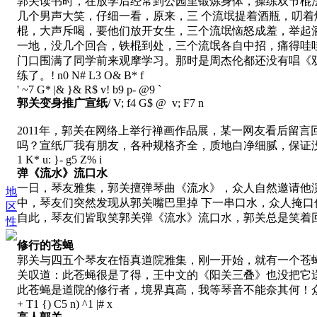
郭关读书时，在放学后经常到公园里锻炼身体，操练双节棍
几个男声大笑，仔细一看，原来，三 个流氓提着酒瓶，叨
棍，大声斥喝，要他们放开女生，三个流氓恼怒成羞，举起
一地，没几个回合，铁棍到处，三个流氓各自中招，痛得哇
门口围满了同学前来观摩学习。那时是周杰伦都还没有唱《双
练了。
! n0 N# L3 O& B* f
' ~7 G* |& }& R$ v! b9 p- @9 `
郭关变身推广宣纸
/ V; f4 G$ @ v; F7 n
2011年，郭关在网络上举行禅画作品展，某一网友看后留
吗？宣纸厂我有朋友，各种规格齐全，质地白净细腻，保证
1 K* u: }- g5 Z% i
弹《流水》流口水
一日，琴友雅集，郭关擅弹琴曲《流水》，众人自然邀请他
地
中，琴友们突然发现从郭关嘴巴里掉 下一串口水，众人掩
区
自此，琴友们皆取笑郭关弹《流水》流口水，郭关总是笑着回
性
修行的苍蝇
郭关与四五个琴友在悟真道院雅集，刚一开始，就有一个苍
关叹道：此苍蝇很是了得，王中文的《阳关三叠》也没把它
此苍蝇是道院的修行者，境界真高，我等琴音不能奈其何！
+ T1 {) C5 n) ^1 |# x