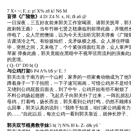
7 X+ ~; F, z: p! X% z8 k! N6 M
盲弹《广陵散》
4 D/ Z4 N: x, H; i$ a6 @
一日深夜，三五好友前来郭关工作室喝茶、请郭关抚琴，郭
政刺韩王曲》，当年竹林七贤之嵇康临刑前弹此曲，并慨然长
停电了，众人茫然懊恼，以为今天无法听完郭关弹奏《广陵
古肃清泠之气、有纷披灿烂，戈矛纵横之感。众 人屏住呼
毕，突然之间，又来电了，个个紧张得面红耳赤，众人掌声
琴家 弹奏此曲，郭关竟能在黑暗中不视琴弦而流利的演奏
的意境。
( Q- O" D0 b( Q
与公鸡打架
6 P4 A% b$ y/ E. ?
郭关出生于南方的一个山村，家养的一些家禽动物成为了他
蹲着身子一下子拍照，一下子速写画画，可惜公鸡并不是经
又绕到公鸡屁股后面去，到了中午，公鸡开始有些不耐烦了
不料公鸡扬起翅膀， 飞起爪子向郭关扑了过来，一阵乱抓
母鸡，打着鸣，扬长而去，郭关看到公鸡打鸣，仍然不顾疼
么回事，郭关认真的说到：“我终于知道，咱们家公鸡最有
的……”自此以后，每次公鸡一看到郭关靠近，就伸长脖子
郭关双节棍勇救学妹
5 h( ?) N% I0 k- Z- d& y6 `