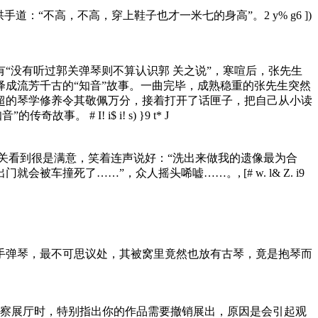
手道：“不高，不高，穿上鞋子也才一米七的身高”。
2 y% g6 ])
“没有听过郭关弹琴则不算认识郭 关之说”，寒喧后，张先生
成流芳千古的“知音”故事。一曲完毕，成熟稳重的张先生突然
超的琴学修养令其敬佩万分，接着打开了话匣子，把自己从小读
知音”的传奇故事。
# I! i$ i! s) }9 t* J
郭关看到很是满意，笑着连声说好：“洗出来做我的遗像最为合
出门就会被车撞死了……”，众人摇头唏嘘……。
, [# w. l& Z. i9
手弹琴，最不可思议处，其被窝里竟然也放有古琴，竟是抱琴而
视察展厅时，特别指出你的作品需要撤销展出，原因是会引起观