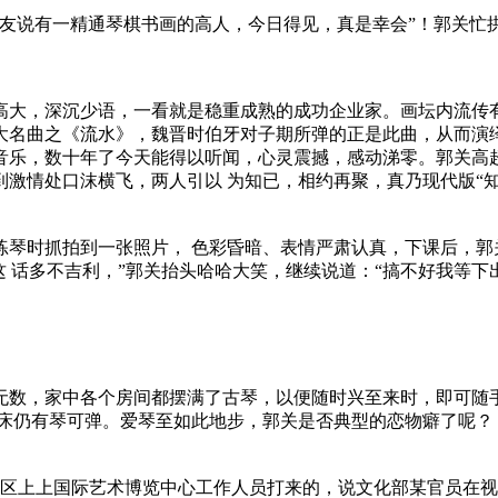
友说有一精通琴棋书画的高人，今日得见，真是幸会”！郭关忙拱
容高大，深沉少语，一看就是稳重成熟的成功企业家。画坛内流传有
大名曲之《流水》，魏晋时伯牙对子期所弹的正是此曲，从而演绎
音乐，数十年了今天能得以听闻，心灵震撼，感动涕零。郭关高
激情处口沫横飞，两人引以 为知已，相约再聚，真乃现代版“
其练琴时抓拍到一张照片， 色彩昏暗、表情严肃认真，下课后，
这 话多不吉利，”郭关抬头哈哈大笑，继续说道：“搞不好我等下
无数，家中各个房间都摆满了古琴，以便随时兴至来时，即可随
起床仍有琴可弹。爱琴至如此地步，郭关是否典型的恋物癖了呢？
艺术区上上国际艺术博览中心工作人员打来的，说文化部某官员在