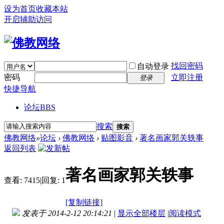
设为首页
收藏本站
开启辅助访问
找回密码
自动登录
密码
立即注册
登录
快捷导航
论坛
BBS
搜索
搜索
佛教网络
»
论坛
›
佛教网络
›
贴图影音
›
著名画家郭关轶事
返回列表
著名画家郭关轶事
查看:
7415
|
回复:
1
[复制链接]
发表于 2014-2-12 20:14:21
|
显示全部楼层
|
阅读模式