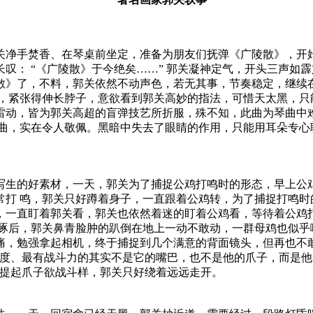
关净手焚香、在琴桌前坐定，准备为朋友们抚弹《广陵散》，开
叹： “《广陵散》于今绝矣……” 郭关凝神定气，开头三声如
散》了，不料，郭关依然不动声色，若无其事，节奏稳定，继续
吸，紧张得伸长脖子，意欲看到郭关高妙的指法，可惜天太黑，只
雷动，皆为郭关高超的盲弹技艺所折服，殊不知，此曲为琴曲中
此曲，实在令人敬佩。黑暗中失去了眼睛的作用，只能用耳朵专心
写生的好素材，一天，郭关为了捕捉公鸡打鸣时的形态，早上公
常打 鸣，郭关只好蹲着身子，一直跟着公鸡转，为了捕捉打鸣时
，一直盯着郭关看，郭关也依然着迷的盯着公鸡看，等待着公鸡
乱啄后，郭关鼻青脸肿的趴倒在地上一动不敢动，一群母鸡也似乎
痛，勉强拿起相机，终于捕捉到几个满意的背面镜头，但再也不敢
力度、最有战斗力的其实不是它的嘴巴，也不是他的爪子，而是他
、提起爪子欲战斗样，郭关只好绕着远远走开。