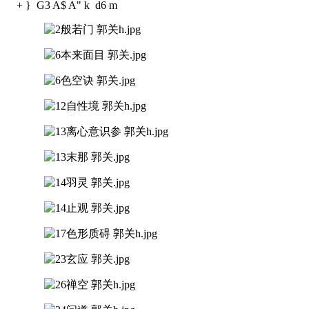
+ } G3 A$ A" k d6 m