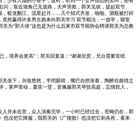
暗，少有人烟的小巷子，这时，听到一个女声惊恐的尖叫，还有
右闪，靠近墙角已无退路，大声哭救，郭关见状，提起双节
烁，蛟龙翻江、流星赶月……几个招式齐发，啪啪、酒瓶被打碎
竟然赢得许多男生跑来向郭关学习 双节棍法，一放学，寝室
郭关为“郭大侠”这也是为什么后来市双节棍协会聘请郭关为总教
已，境界会更高”；郭关回复道：“谢谢欣赏，兄台需要宣纸
郭关坐下，兴致悠然，半闭眼睛，嘴巴自然张着，陶醉在曲情之
毕，掌声雷动，轰笑一堂，皆佩服郭关琴技高超，忘情投入，
众人并未在意，众人演奏完毕，一小时已经过去，苍蝇仍在，郭
》也没把它降服，我郭关的《广陵散》也没把它刺杀死，看来