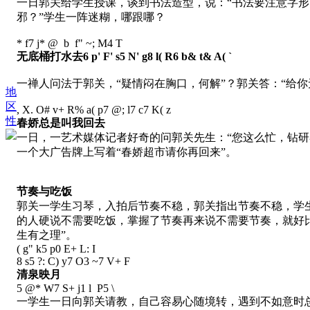
一日郭关给学生授课，谈到书法造型，说：“书法要注意字
邪？”学生一阵迷糊，哪跟哪？
* f7 j* @ b f" ~; M4 T
无底桶打水去
6 p' F' s5 N' g8 l( R6 b& t& A( `
一禅人问法于郭关，“疑情闷在胸口，何解”？郭关答：“给你
地
区
, X. O# v+ R% a( p7 @; l7 c7 K( z
性
春娇总是叫我回去
一日，一艺术媒体记者好奇的问郭关先生：“您这么忙，钻研
一个大广告牌上写着“春娇超市请你再回来”。
节奏与吃饭
郭关一学生习琴，入拍后节奏不稳，郭关指出节奏不稳，学
的人硬说不需要吃饭，掌握了节奏再来说不需要节奏，就好
生有之理”。
( g" k5 p0 E+ L: I
8 s5 ?: C) y7 O3 ~7 V+ F
清泉映月
5 @* W7 S+ j1 l P5 \
一学生一日向郭关请教，自己容易心随境转，遇到不如意时