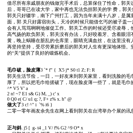
借尽所有亲戚朋友的钱做完手术后，总算保住了性命，郭关
后，哥哥已在读大学，家中再也无法负担郭关的学 费，郭
郭关只好辍学，南下广州打工，因为当年未满十八岁，是属
面，郭 关只好露宿街头，天冷的时候只能借乞丐的被子盖
会有人骂骂咧咧地催促工作。郭关工作的时候还受尽凌辱，
高气扬的欺负郭关，郭关没有办法，只好咬着牙、含着眼泪
黄，晚上蜗睡在脏乱的仓库里，眼睛充满血丝，在这里没有
再坚持坚持，受尽劳累折磨后的郭关对人生有更深地体悟。
的“关”提供了良好的锻炼机会。
毛巾破，脸皮薄
3 `* f" { X5 j* S0 t1 Z; F: R
郭关生活节俭，一日，一好友来到郭关家里，看到洗脸的毛巾
厚了，所以把毛巾给搓破了，现在脸皮薄一些了，就是毛巾
^* V5 V' a
2 n! ~7 E1 s& G) M, _) c' x
0 Q0 e( C/ u1 q; ?, F+ z% x. h" @
做大了
3 c! ^" i `% i6 }
二零一零年画友余先生在网上看到郭关在台湾举办个展的讯息
正与斜
. j5 [ g- t4 _1 V/ f% G2 ^9 O* x