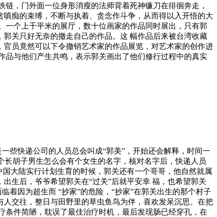
铁链，门外面一位身形消瘦的法师背着死神镰刀在徘徊奔走，
贪嗔痴的束缚，不断与执着、贪念作斗争，从而得以入开悟的大
。一个上千平米的展厅，数十位画家的作品同时展出，只有郭
郭关只好无奈的撤走自己的作品。这 幅作品后来被台湾收藏
，官员竟然可以下令撤销艺术家的作品展览，对艺术家的创作进
作品与他们产生共鸣，表示郭关画出了他们修行过程中的真实
是一些快递公司的人员总会叫成“郭美”，开始还会解释，时间一
一个长胡子男生怎么会有个女生的名字，核对名字后，快递人员
中国大陆实行计划生育的时候，郭关还有一个哥哥，他自然就属
出生后，爷爷希望郭关在“过关”后就平安幸 福，也希望郭关
着因为超生而 “抄家”的危险，“抄家”在郭关出生的那个村子
与人交往，整日与田野里的草虫鱼鸟为伴，喜欢发呆沉思。在把
疗条件简陋，耽误了最佳治疗时机，最后发现肠已经穿孔，在