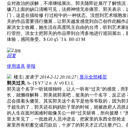
众对政治的误解，不准继续展出。郭关随即赴展厅了解情况
镰刀上面的缺口清晰可见，法师神情无奈痛苦。郭关表示，
门，这是在描绘修 行过程中的一种状态。没想到艺术细胞
关的作品需要强行撤展，让郭关越发感觉到自己创作此幅作
家洪女士收藏，她生活在高度民主自由的台湾，听到艺术家
行管控。洪女士把郭关的作品带到台湾多地进行巡回展出，
体验，感同身受。
$ G0 q5 `3 k B0 d3 M
回复
使用道具
举报
楼主
|
发表于 2014-2-12 20:16:27
|
显示全部楼层
郭关过关
, b- {$ Y7 \2 n A' v0 E1 L
郭关这个名字一听就很独特，让人一听有“过关”的感觉，而
长，就懒得解释，郭美就郭美吧，挺美的一个名字，反正还 
总会摸着头傻笑。其实郭关这个名字是他爷爷取的，因为郭
于超生的了，郭关还在妈妈肚子里的时候，就被政府人员抓走
的人生在面对困难时能像关公一样“过关斩将，所向披靡！”所
里太常见了，一批政府人员冲进去，把家里的东西全部抢走
家里所有积蓄交成罚款后，十岁了的郭关才正式注册户口。