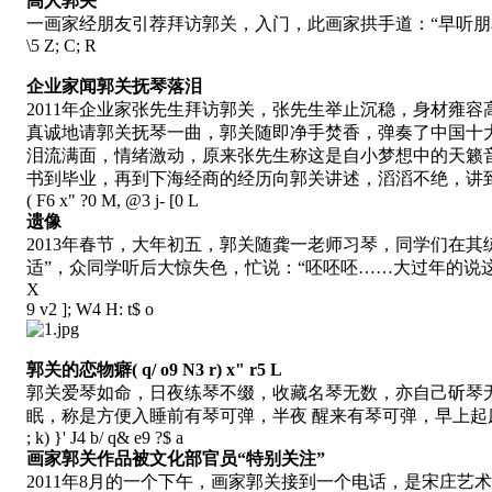
高人郭关
一画家经朋友引荐拜访郭关，入门，此画家拱手道：“早听朋
\5 Z; C; R
企业家闻郭关抚琴落泪
2011年企业家张先生拜访郭关，张先生举止沉稳，身材雍
真诚地请郭关抚琴一曲，郭关随即净手焚香，弹奏了中国十
泪流满面，情绪激动，原来张先生称这是自小梦想中的天籁
书到毕业，再到下海经商的经历向郭关讲述，滔滔不绝，讲到
( F6 x" ?0 M, @3 j- [0 L
遗像
2013年春节，大年初五，郭关随龚一老师习琴，同学们在
适”，众同学听后大惊失色，忙说：“呸呸呸……大过年的说
X
9 v2 ]; W4 H: t$ o
郭关的恋物癖
( q/ o9 N3 r) x" r5 L
郭关爱琴如命，日夜练琴不缀，收藏名琴无数，亦自己斫琴
眠，称是方便入睡前有琴可弹，半夜 醒来有琴可弹，早上
; k) }' J4 b/ q& e9 ?$ a
画家郭关作品被文化部官员“特别关注”
2011年8月的一个下午，画家郭关接到一个电话，是宋庄