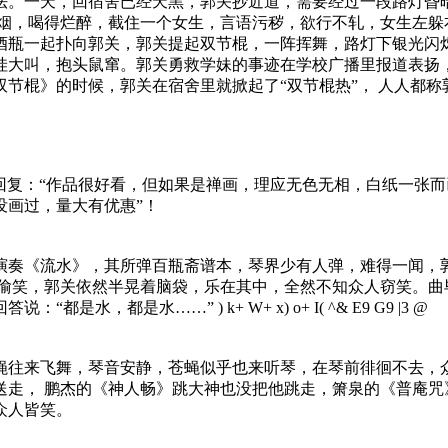
法。一天，回宿舍已经天黑，郭关抄近道，需要经过一段路灯昏
着烟，喝得烂醉，截住一个女生，言语污秽，欲行不轧，女生左躲
酒瓶一起扑向郭关，郭关提起双节棍，一阵挥舞，路灯下银光闪
哇大叫，抱头鼠窜。郭关勇救学妹的事迹在学校广播里报道表扬，
节棍》的时候，郭关在宿舍里就掀起了“双节棍热”， 人人都称
言回复：“作品很好看，但如果是禅画，理应无色无相，白纸一张而
没画过，量大有优惠”！
演奏《流水》，其所弹百瓶斋谱本，琴界少有人弹，难得一闻，
口偷笑，郭关依然半晃着脑袋，乐在其中，全然不知众人窃笑。曲
答说：“都是水，都是水……”
) k+ W+ x) o+ I( ^& E9 G9 |3 @
蝇往来飞舞，琴音安静，苍蝇似乎也来听琴，在琴前徘徊不去，
送走， 鹏杰的《神人畅》跳大神也没把他跳走，箫泉的《普庵咒
众人皆笑。