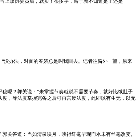
友当上政协委员后，就卖了很多字，路子就不知道是正还是
：“没办法，对面的春娇总是叫我回去。记者往窗外一望，原来
平稳呢？郭关说：“未掌握节奏就说不需要节奏，就好比饿肚子
法度，等法度掌握完备之后可再言废法度，此即以有生无，以无
？郭关答道：当如清泉映月，映得纤毫毕现而水未有丝毫改变。