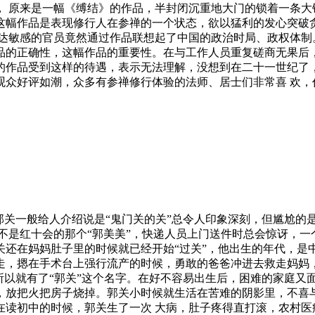
， 原来是一幅《缚结》的作品，半封闭沉重地大门的锁着一条大
这幅作品是表现修行人在参禅的一个状态，欲以猛利的发心突破
发达敏感的官员竟然通过作品联想起了中国的政治时局、政权体制
品的正确性，这幅作品的重要性。在与工作人员重复磋商无果后，
的作品受到这样的待遇，表示无法理解，没想到在二十一世纪了
观众好评如潮，众多有参禅修行体验的法师、居士们非常喜 欢，
郭关一般给人介绍说是“鬼门关的关”总令人印象深刻，但尴尬的
不是红十会的那个“郭美美”，快递人员上门送件时总会惊讶，
关还在妈妈肚子里的时候就已经开始“过关”，他出生的年代，是
，摁在手术台上强行流产的时候，勇敢的爸爸冲进去救走妈妈，
以就有了“郭关”这个名字。在好不容易出生后，困难的家庭又面临
，放把火把房子烧掉。郭关小时候就生活在苦难的阴影里，不喜
在读初中的时候，郭关生了一次 大病，肚子疼得直打滚，农村医