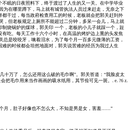
个不眠的日夜照料下，终于渡过了人生的又一关。在中学毕业
因为在哪里蹲下，马上就有城管执法人员过来赶走，无奈之下
样都干过，每当政府检查用工的时候，老板就会把郭关赶到外
哭，但老板规定上厕所不能超过二分钟，多呆一会儿，马上就
制烧锅炉的煤球，郭关印 一个，老板的小儿子就踩一个，趾
没有吃。每天工作十六个小时，在高温的烤炉边上熏的头发焦
关总是咬咬牙，噙着泪水，为了每个月一百多元微薄的工资，
困难的时候都会坦然地面对，郭关说苦难的经历为我过人生
几十万了，怎么还用这么破的毛巾啊”。郭关答道：“我脸皮太
是会把毛巾用来当作画画的吸水纸用，其节俭可见一斑。
. e. ?6 z.
个月，肚子好像也不怎么大，不知是男是女，害羞……”