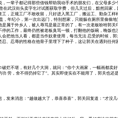
说，一辈子都记得那些借钱帮助我动手术的朋友们，在父母多少
关曾在武汉街头卖字乞讨试图获取学费，但几天过后，黯然回家，
童工，正规工厂不敢收留，只好进入黑工厂，搬运工、勤杂工样
一盖，年纪小，第一次出远门，特别想家，只能躲在厕所里偷偷地
他是属于外乡人，被人辱骂是最正常的了，有一次老板吩咐郭关印
不停的工作，最终仍然被老板臭骂一顿，打翻他的饭碗，晚饭也
人会把他当人看，都是当作奴隶使用，每当无法 忍受的时候，郭
坚忍、忍辱的性格在他骨子里埋下了种子，这让郭关在遇到任何
破烂不堪，有好几个大洞，就问：“你个大画家，一幅画都卖好
的功 劳，舍不得扔掉它了”。其实即使实在不能用了，郭关也还
，发来消息：“越做越大了，恭喜恭喜”，郭关回复道：“才没几