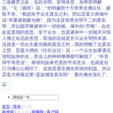
三途极苦之处，见此光明，皆得休息，命终皆得解
脱。”又《观经》说：“光明遍照十方世界念佛众生，摄
取不舍。”都是给予众生真实之利。所以昙鸾大师偈中
说“有量诸相蒙光晓”。因为这是智慧光明不二的真实
明，所以能开晓诸有中一切的相。偈中的“开晓”，在此
处是显现的意思。至于众生，也是诸有中一切相开示悟
入佛之知见的意思，简浅的说就是开示众生明悟本源。
这就是一切众生蒙光晓的真实之利，因此明晓了达真实
之慧。昙鸾大师的《往生论注》说：一个众生如果遇见
弥陀如来的光，意业上的种种缠缚都可解脱了，“毕竟
得平等意业”。将得到如来究竟的平等意业，也就是自
己与佛心心相印了。这就是遇见佛光所得的利益。所以
昙鸾大师最后要“是故稽首真实明”，要向佛光顶礼了。
首页
|
登录
|
注册
标准版
|
触屏版
|
电脑版
|
客户端