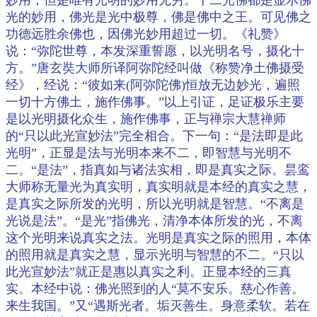
光的妙用，佛光是光中极尊，佛是佛中之王。可见佛之
功德远胜余佛也，因佛光妙用超过一切。《礼赞》
说：“弥陀世尊，本发深重誓愿，以光明名号，摄化十
方。”唐玄奘大师所译阿弥陀经叫做《称赞净土佛摄受
经》，经说：“彼如来(阿弥陀佛)恒放无边妙光，遍照
一切十方佛土，施作佛事。”以上引证，足证极乐主要
是以光明摄化众生，施作佛事，正与禅宗大慧禅师
的“只以此光宣妙法”完全相合。下一句：“是法即是此
光明”，正显是法与光明本来不二，即智慧与光明不
二。“是法”，指真如与诸法实相，即是真实之际。昙鸾
大师称无量光为真实明，真实明就是本经的真实之慧，
是真实之际所发的光明，所以光明就是智慧。“不离是
光说是法”。“是光”指佛光，清净本体所发的光，不离
这个光明来说真实之法。光明是真实之际的照用，本体
的照用就是真实之慧，显示光明与智慧的不二。“只以
此光宣妙法”就正是惠以真实之利。正显本经的三真
实。本经中说：佛光照到的人“莫不安乐。慈心作善。
来生我国。”又“遇斯光者。垢灭善生。身意柔软。若在