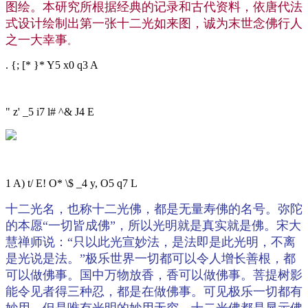
图绘。本研究所根据经典的记录和古代资料，依唐代法
式设计绘制出第一张十二光如来图，诚为末世念佛行人
之一大幸事
。
. {; [* }* Y5 x0 q3 A
" z' _5 i7 l# ^& J4 E
1 A) t/ E! O* \$ _4 y, O5 q7 L
十二光名，也称十二光佛，都是无量寿佛的名号。弥陀
的本愿“一切皆成佛”，所以光明就是真实就是佛。宋大
慧禅师说：“只以此光宣妙法，是法即是此光明，不离
是光说是法。”极乐世界一切都可以令人增长善根，都
可以做佛事。国中万物放香，香可以做佛事。菩提树影
能令见者得三种忍，都是在做佛事。可见极乐一切都有
妙用，但是唯有光明的妙用无穷。十二光佛都是显示佛