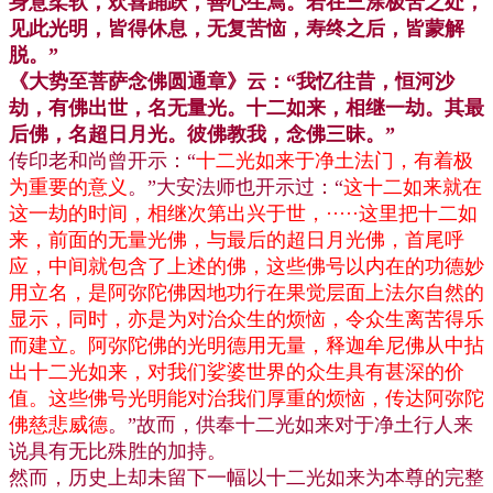
身意柔软，欢喜踊跃，善心生焉。若在三涂极苦之处，
见此光明，皆得休息，无复苦恼，寿终之后，皆蒙解
脱。”
《大势至菩萨念佛圆通章》云：“我忆往昔，恒河沙
劫，有佛出世，名无量光。十二如来，相继一劫。其最
后佛，名超日月光。彼佛教我，念佛三昧。”
传印老和尚曾开示：“
十二光如来于净土法门，有着极
为重要的意义
。”大安法师也开示过：“
这十二如来就在
这一劫的时间，相继次第出兴于世，·····这里把十二如
来，前面的无量光佛，与最后的超日月光佛，首尾呼
应，中间就包含了上述的佛，这些佛号以内在的功德妙
用立名，是阿弥陀佛因地功行在果觉层面上法尔自然的
显示，同时，亦是为对治众生的烦恼，令众生离苦得乐
而建立。阿弥陀佛的光明德用无量，释迦牟尼佛从中拈
出十二光如来，对我们娑婆世界的众生具有甚深的价
值。这些佛号光明能对治我们厚重的烦恼，传达阿弥陀
佛慈悲威德
。”故而，供奉十二光如来对于净土行人来
说具有无比殊胜的加持。
然而，历史上却未留下一幅以十二光如来为本尊的完整