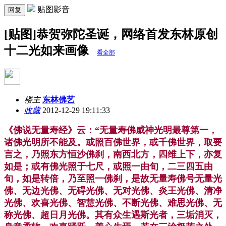
贴图影音
回复
[贴图]恭贺弥陀圣诞，网络首发东林原创
十二光如来画像
看全部
楼主
东林佛艺
收藏
2012-12-29 19:11:33
《佛说无量寿经》云：“无量寿佛威神光明最尊第一，
诸佛光明所不能及。或照百佛世界，或千佛世界，取要
言之，乃照东方恒沙佛刹，南西北方，四维上下，亦复
如是；或有佛光照于七尺，或照
一由旬，二三四五由
旬，如是转倍，乃至照一佛刹，是故无量寿佛号无量光
佛、无边光佛、无碍光佛、无对光佛、炎王光佛、清净
光佛、欢喜光佛、智慧光佛、不断光佛、难思光佛、无
称光佛、超
日月光佛。其有众生遇斯光者，三垢消灭，