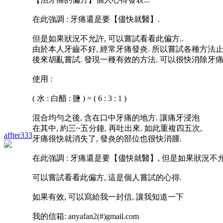
在此強調 : 牙痛還是要【儘快就醫】.
但是如果狀況不允許, 可以嘗試看看此偏方..
由於本人牙齒不好, 經常牙痛發炎. 所以嘗試各種方法止
後來胡亂嘗試. 發現一種有效的方法. 可以很快消除牙痛
使用 :
( 水 : 白醋 : 鹽 ) = ( 6 : 3 : 1 )
混合均勻之後, 含在口中牙痛的地方. 讓痛牙浸泡
在其中, 約三~五分鐘, 再吐出來. 如此重複四五次,
affter333
牙痛很快就消失了, 發炎的部位也很快消腫.
在此強調 : 牙痛還是要【儘快就醫】, 但是如果狀況不
可以嘗試看看此偏方, 這是個人嘗試的心得.
如果有效, 可以寫給我一封信, 讓我知道一下
我的信箱: anyafan2(#)gmail.com