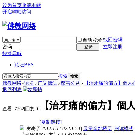
设为首页
收藏本站
开启辅助访问
找回密码
自动登录
密码
立即注册
登录
快捷导航
论坛
BBS
搜索
搜索
佛教网络
»
论坛
›
广义佛法
›
慈善公益
›
【治牙痛的偏方】個人心得
返回列表
【治牙痛的偏方】個人心
查看:
7762
|
回复:
0
[复制链接]
发表于 2012-1-11 02:01:59
|
显示全部楼层
|
阅读模式
【治牙痛的偏方】個人心得發表...