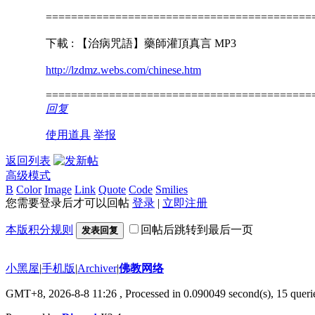
==========================================
下載 : 【治病咒語】藥師灌頂真言 MP3
http://lzdmz.webs.com/chinese.htm
==========================================
回复
使用道具
举报
返回列表
高级模式
B
Color
Image
Link
Quote
Code
Smilies
您需要登录后才可以回帖
登录
|
立即注册
本版积分规则
回帖后跳转到最后一页
发表回复
小黑屋
|
手机版
|
Archiver
|
佛教网络
GMT+8, 2026-8-8 11:26
, Processed in 0.090049 second(s), 15 querie