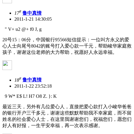
#
17
鲁中真情
2011-1-21 14:30:05
" V+ u2 @+ f0 J, g
20号15：06分，中国银行95566短信提示：一位叫方永义的爱
心人士向尾号8042的账号打入爱心款一千元，帮助峻华家庭救
孩子，谢谢这位老师的大力帮助，祝愿好人永远幸福。
#
18
鲁中真情
2011-1-22 23:52:18
9 W* E$ L! H7 O8 Z. }: K
最近三天，另外有几位爱心人，直接把爱心款打入小峻华爸爸
的银行开户三千多元，谢谢这些默默帮助我不幸家庭，而不留
姓名的社会爱心人士，在这里我谢谢您们，祝福您们，愿您们
好人有好报，一生平安幸福，再一次表示感谢。