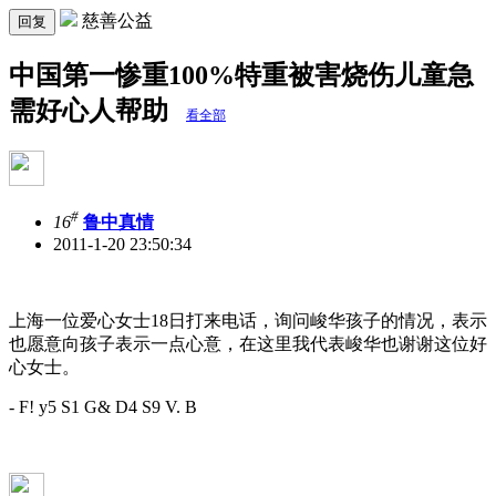
慈善公益
回复
中国第一惨重100%特重被害烧伤儿童急
需好心人帮助
看全部
#
16
鲁中真情
2011-1-20 23:50:34
上海一位爱心女士18日打来电话，询问峻华孩子的情况，表示
也愿意向孩子表示一点心意，在这里我代表峻华也谢谢这位好
心女士。
- F! y5 S1 G& D4 S9 V. B