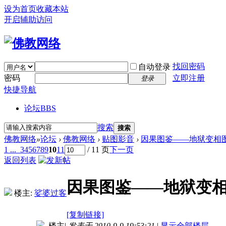
设为首页
收藏本站
开启辅助访问
找回密码
自动登录
密码
立即注册
登录
快捷导航
论坛
BBS
搜索
搜索
佛教网络
»
论坛
›
佛教网络
›
贴图影音
›
因果图鉴——地狱变相
1 ...
3
4
5
6
7
8
9
10
11
/ 11 页
下一页
返回列表
因果图鉴——地狱变
楼主:
娑婆过客
[复制链接]
楼主
|
发表于 2010-9-9 19:53:21
|
显示全部楼层