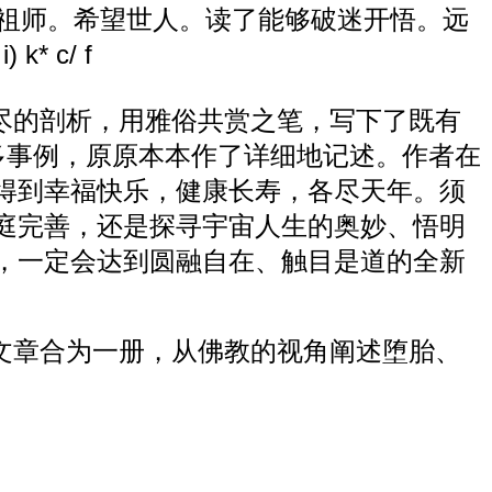
光祖师。希望世人。读了能够破迷开悟。远
) k* c/ f
尽的剖析，用雅俗共赏之笔，写下了既有
多事例，原原本本作了详细地记述。作者在
得到幸福快乐，健康长寿，各尽天年。须
庭完善，还是探寻宇宙人生的奥妙、悟明
，一定会达到圆融自在、触目是道的全新
文章合为一册，从佛教的视角阐述堕胎、