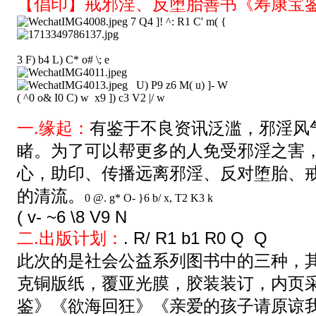
【倡印】戒邪淫、反堕胎善书《寿康宝
7 Q4 ]! ^: R1 C' m( {
3 F) b4 L) C* o# \; e
U) P9 z6 M( u) ]- W
( ^0 o& I0 C) w x9 ]) c3 V2 |/ w
一.缘起：
有鉴于不良资讯泛滥，邪淫风
睹。为了可以帮更多的人免受邪淫之害，
心，助印、传播远离邪淫、反对堕胎、
的清流。
0 @. g* O- }6 b/ x, T2 K3 k
( v- ~6 \8 V9 N
二.出版计划：
. R/ R1 b1 R0 Q Q
此次的是社会公益系列图书中的三种，其
克铜版纸，覆亚光膜，胶装装订，内页
鉴》《欲海回狂》《亲爱的孩子请原谅