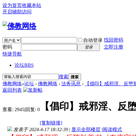
设为首页
收藏本站
开启辅助访问
找回密码
自动登录
密码
立即注册
登录
快捷导航
论坛
BBS
搜索
搜索
佛教网络
»
论坛
›
佛教网络
›
法务讯息
›
【倡印】戒邪淫、反堕胎
返回列表
【倡印】戒邪淫、反
查看:
2945
|
回复:
0
[复制链接]
发表于 2024-4-17 18:32:39
|
显示全部楼层
|
阅读模式