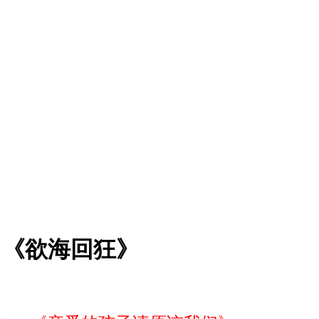
）《欲海回狂》