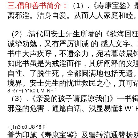
三.倡印善书简介：
（1）.《寿康宝鉴
离邪淫。洁身自爱。从而人人家庭和睦
（2）.清代周安士先生所著的《欲海回
诚挚劝勉，又有严厉训诫 的 感人文字
书中大声疾呼，不遗余力，宛若暮鼓晨
知此书虽是为戒淫而作，其所阐释的义
自性、了脱生死，全都圆满地包括无遗
境界。安士先生的忧世救民之心，真可
8 R7 ~( Y' k0 I, M! N+ `
（3）.《亲爱的孩子请原谅我们》一书
邪淫的危害，通篇白话、浅显易懂
$ W' F
+ j! n3 c0 U8 ^6 F
普为印施《寿康宝鉴》及辗转流通赞扬