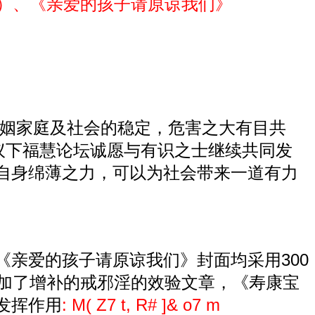
本）、《亲爱的孩子请原谅我们》
姻家庭及社会的稳定，危害之大有目共
议下
福慧论坛
诚愿与有识之士继续共同发
自身绵薄之力，可以为社会带来一道有力
亲爱的孩子请原谅我们》封面均采用300
增加了增补的戒邪淫的效验文章，《寿康宝
发挥作用
: M( Z7 t, R# ]& o7 m