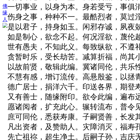
一切事业，以身为本。身若受亏，事俱
佛
缘
伤身之事，种种不一。最酷烈者，莫过
人
是以君子，持身如玉。闲邪存诚，夙夜
如是制心，欲念不起。何况淫欲，蔑伦
世有愚夫，不知此义。每致纵欲，不遵
贪暂时乐，受长劫苦。减算折福，尚其
以故前贤，敬辑此编。冀诸同伦，共乐
不慧有感，增订流传。高悬殷鉴，以拯
德广居士，捐洋六千。印送各界，期登
又有善士，随缘附印。欲令此编，遍布
愿诸阅者，扩充此心。辗转流布，普令
庶可同伦，悉获寿康。子嗣贤善，长发
凡出资者，及赞助人。灾障消灭，福寿
先亡祖祢，超生净土。后嗣子孙，吉庆