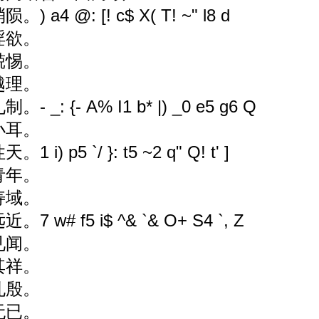
消陨。
) a4 @: [! c$ X( T! ~" l8 d
淫欲。
兢惕。
越理。
礼制。
- _: {- A% I1 b* |) _0 e5 g6 Q
小耳。
性天。
1 i) p5 `/ }: t5 ~2 q" Q! t' ]
青年。
寿域。
远近。
7 w# f5 i$ ^& `& O+ S4 `, Z
见闻。
其祥。
孔殷。
无已。