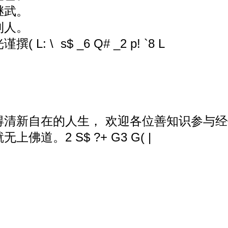
继武。
利人。
光谨撰
( L: \ s$ _6 Q# _2 p! `8 L
得清新自在的人生， 欢迎各位善知识参与
就无上佛道。
2 S$ ?+ G3 G( |