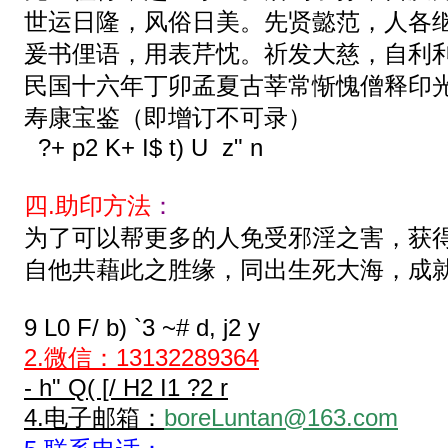
世运日隆，风俗日美。先贤懿范，人各
爰书俚语，用表芹忱。祈发大慈，自利
民国十六年丁卯孟夏古莘常惭愧僧释印
寿康宝鉴（即增订不可录）
?+ p2 K+ I$ t) U z" n
四.助印方法
：
为了可以帮更多的人免受邪淫之害，获
自他共藉此之胜缘，同出生死大海，成
9 L0 F/ b) `3 ~# d, j2 y
2.微信：13132289364
- h" Q( [/ H2 I1 ?2 r
4.电子邮箱：
boreLuntan@163.com