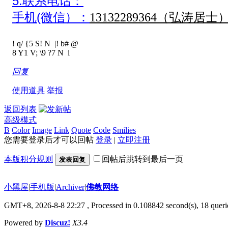
5.联系电话：
手机(微信）：
13132289364（弘涛居士
! q/ {5 S! N |! b# @
8 Y1 V; \9 ?7 N i
回复
使用道具
举报
返回列表
高级模式
B
Color
Image
Link
Quote
Code
Smilies
您需要登录后才可以回帖
登录
|
立即注册
本版积分规则
回帖后跳转到最后一页
发表回复
小黑屋
|
手机版
|
Archiver
|
佛教网络
GMT+8, 2026-8-8 22:27
, Processed in 0.108842 second(s), 18 querie
Powered by
Discuz!
X3.4