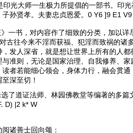
》是印光大师一生极力所提倡的一部书。印
。子孙贤孝。夫妻忠贞恩爱。
0 Y6 ]9 E1 V9 i
狂》一书，对内容作了细致的分类，加以详
。对古往今来不淫而获福、犯淫而致祸的诸
钟，发人深省，就是想让世界上所有的人都
理与准则，无论是国家治理、自我修养、家
。读者若能细心领会，身体力行，融会贯通
谓至深至切！
辑选了道证法师、林园佛教堂等编著的多篇
. D) |2 k* W
劝阅诸善士回向颂：