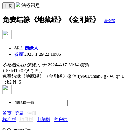
法务讯息
回复
免费结缘《地藏经》《金刚经》
看全部
楼主
佛缘人
收藏
2023-1-29 22:18:06
本帖最后由 佛缘人 于 2024-4-17 18:34 编辑
+ S/ M1 x0 Q! `) f* g
免费结缘《地藏经》《金刚经》微信:fj960Luntan
8 g7 w! q* B-
_; b2 N; S
首页
|
登录
|
注册
标准版
|
触屏版
|
电脑版
|
客户端
© Comsenz Inc.