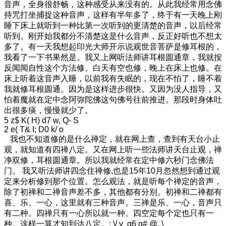
音声，全身很舒畅，这种感受从来没有的。从此我经常用念佛
持咒打坐捕捉这种音声，这样有半年多了，终于有一天晚上刚
睡下床上就听到一种比第一次听到的更清楚的音声，以后经常
听到。刚开始我都分不清楚这是什么音声，反正好听也不想太
多了。有一天我想起印光大师开示说观世音菩萨是修耳根的，
我看了一下书果然是。我又上网听法师讲耳根圆通章，我就按
反闻闻自性这个方法修。白天有空也修，晚上在床上也修。在
床上听着这音声入睡，以前我有失眠的，现在不怕了，睡不着
我就修耳根圆通。因为是这样进步很快。又因为没人指导，又
怕着魔就在定中念阿弥陀佛这句佛号往前推进。那段时身体吐
出很多痰，慢慢就少了。
5 z$ K( H) d7 w, Q- S
2 e( T& I; D0 k/ o
我也不知道修的是什么禅定，就在网上查，查到有天台小止
观，就知道有四禅八定。又在网上听一些法师讲天台止观，禅
净双修，耳根圆通章。所以我就经常在定中修六秒门念佛法
门。 我又听法师讲四念住禅修,也是15年10月忽然想到通过观
定来分析修到那个位置。怎么观法，就是听每个禅定的音声，
除了初禅和二禅音声差不多，其他都有分别。初禅和二禅都有
喜、乐、一心，这里就有三种音声。三禅是乐、一心，音声只
有二种。四禅只有一心所以就一种。四空定每个定也只有一
种。这样一算才知到达八定。
: \/ v g6 q# @. \