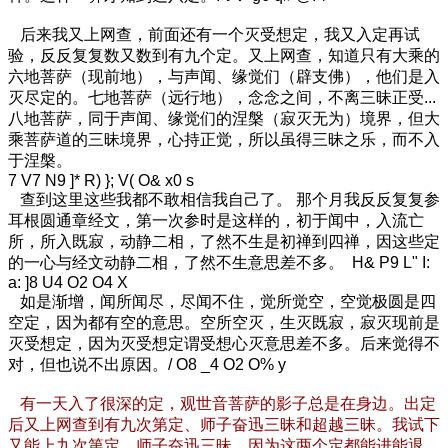
后来我又上网查，前面还有一个灭受想定，我又入定再试
验，反反复复数又数到有九个定。又上网查，知道只有大乘的
六地菩萨（现前地），与声闻、缘觉们（辟支佛），他们是入
灭尽定的。七地菩萨（远行地），念念之间，不离三昧正受...
八地菩萨，同于声闻、缘觉们的涅槃（寂灭无为）境界，但大
乘菩萨道的三昧境界，心持正觉，所以虽得三昧之乐，而不入
于涅槃。
7 V7 N9 ]* R) }; V( O& x0 s
查到这里这些我都不敢相信我自己了。 那个月我反反复复参
耳根圆通章经文，第一次参时是这样的，初于闻中，入流亡
所，所入既寂，动静二相，了然不生是初禅到四禅，因这些定
的一心与经文动静二相，了然不生意思差不多。
H& P9 L" I:
a: ]8 U4 O2 O4 X
如是渐增，闻所闻尽，尽闻不住，觉所觉空，空觉极圆是四
空定，因为都有空的意思。空所空灭，生灭既寂，寂灭现前是
灭受想定，因为灭受想定谓受想心灭意思差不多。后来觉得不
对，但也说不出原因。
/ O8 _4 O2 O% y
有一天入了很深的定，观世音菩萨的影子总是在身边。出定
后又上网查到有九次第定、师子奋迅三昧和超越三昧。我试下
又能上九次第定、师子奋迅三昧。因为这两个定都能进能退。