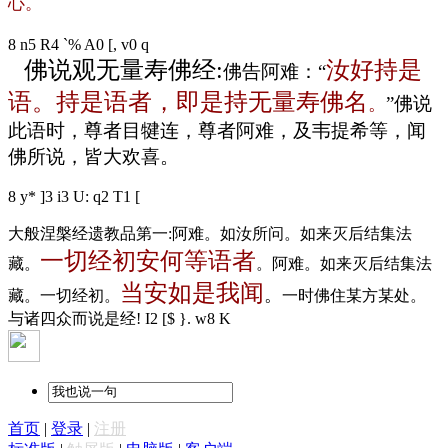
心。
8 n5 R4 `% A0 [, v0 q
佛说观无量寿佛经:
汝好持是
佛告阿难：“
语。持是语者，即是持无量寿佛名
”佛说
。
此语时，尊者目犍连，尊者阿难，及韦提希等，闻
佛所说，皆大欢喜。
8 y* ]3 i3 U: q2 T1 [
大般涅槃经遗教品第一:阿难。如汝所问。如来灭后结集法
一切经初安何等语者
藏。
。阿难。如来灭后结集法
当安如是我闻
。
藏。一切经初。
一时佛住某方某处。
与诸四众而说是经
! I2 [$ }. w8 K
首页
|
登录
|
注册