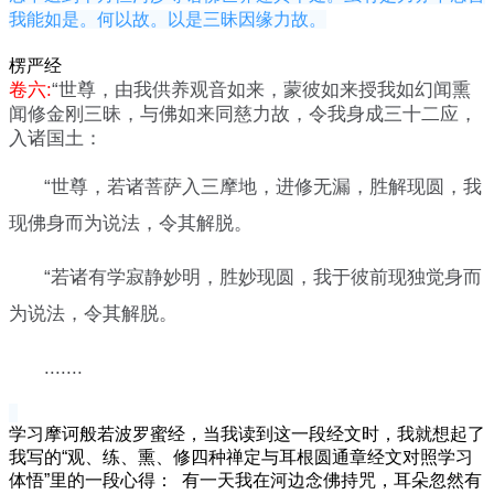
我能如是。何以故。以是三昧因缘力故。
楞严经
卷六:
“世尊，由我供养观音如来，蒙彼如来授我如幻闻熏
闻修金刚三昧，与佛如来同慈力故，令我身成三十二应，
入诸国土：
“世尊，若诸菩萨入三摩地，进修无漏，胜解现圆，我
现佛身而为说法，令其解脱。
“若诸有学寂静妙明，胜妙现圆，我于彼前现独觉身而
为说法，令其解脱。
.......
学习摩诃般若波罗蜜经，当我读到这一段经文时，我就想起了
我写的“观、练、熏、修四种禅定与耳根圆通章经文对照学习
体悟”里的一段心得： 有一天我在河边念佛持咒，耳朵忽然有