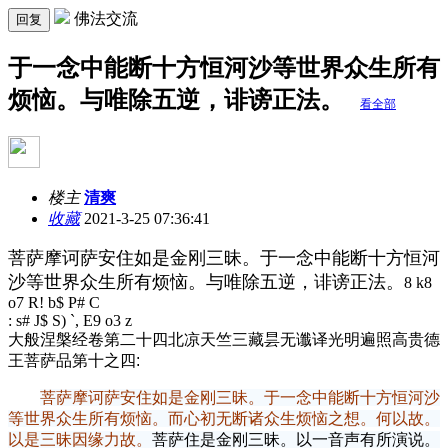
佛法交流
回复
于一念中能断十方恒河沙等世界众生所有
烦恼。与唯除五逆，诽谤正法。
看全部
楼主
清爽
收藏
2021-3-25 07:36:41
菩萨摩诃萨安住如是金刚三昧。于一念中能断十方恒河
沙等世界众生所有烦恼。与唯除五逆，诽谤正法。
8 k8
o7 R! b$ P# C
: s# J$ S) `, E9 o3 z
大般涅槃经卷第二十四
北凉天竺三藏昙无谶译
光明遍照高贵德
王菩萨品第十之四:
菩萨摩诃萨安住如是金刚三昧。于一念中能断十方恒河沙
等世界众生所有烦恼。而心初无断诸众生烦恼之想。何以故。
以是三昧因缘力故。
菩萨住是金刚三昧。以一音声有所演说。