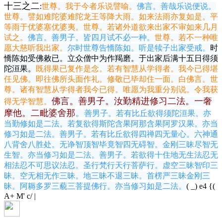
十三之二
:
世尊。我于今者乐说譬喻。
佛言。善哉乐说便说。
世尊。譬如难陀婆难陀龙王等降大雨。如来法雨亦复如是。平
等雨于优婆塞优婆夷。世尊。若诸外道欲来出家不审如来几月
试之。
佛言。善男子。皆四月试不必一种。
世尊。若不一种唯
愿大慈听我出家。
尔时世尊告憍陈如。听是犊子出家受戒。
时
憍陈如受佛敕已。立众僧中为作羯磨。于出家后满十五日得须
陀洹果。
既得果已复作是念。若有智慧从学得者。我今已得堪
任见佛。即往佛所头面作礼。修敬已毕却住一面。白佛言。世
尊。诸有智慧从学得者我今已得。唯愿为我重分别说。令我获
佛言。善男子。汝勤精进修习二法。一奢
得无学智慧。
摩他。二毗婆舍那
。
善男子。若有比丘欲得须陀洹果。亦
当勤修如是二法。若复欲得斯陀含果阿那含果阿罗汉果。亦当
修习如是二法。善男子。若有比丘欲得四禅四无量心。六神通
八背舍八胜处。无诤智顶智毕竟智四无碍智。金刚三昧尽智无
生智。亦当修习如是二法。善男子。若欲得十住地无生法忍无
相法忍不可思议法忍。圣行梵行天行菩萨行。虚空三昧智印三
昧。空无相无作三昧。地三昧不退三昧。首楞严三昧金刚三
昧。阿耨多罗三藐三菩提佛行。亦当修习如是二法。
( _) e4 {(
A+ M' c/ |