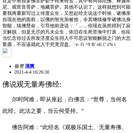
在定中有很多佛菩萨影子转来转去，其中有阿弥陀佛、释迦牟
尼、观世音菩萨，地藏菩萨。其他不认识了。这样就想到可能
要我再重新写过上传度众生，又想起经文说这个时候，诸佛亲
自现在他的面前，以佛的智光加被他，令其继续修学诸佛法身
智能，续佛慧命，引导他前进说：「……你现在虽然得到了寂
灭解脱，但是无尽的凡夫众生，依旧在生死苦海中打滚，你应
当忆念你过去所发济度众生同入不可思议智能解脱之门的大悲
誓愿，不应该就此入于究竟涅盘。
' e- f1 ^9 B' o6 {' z% t
板凳
清爽
2021-4-4 16:26:30
佛说观无量寿佛经:
尔时阿难，即从座起，白佛言：“世尊，当何名
此经。此法之要，当云何受持。”
佛告阿难：“此经名《观极乐国土、无量寿佛、