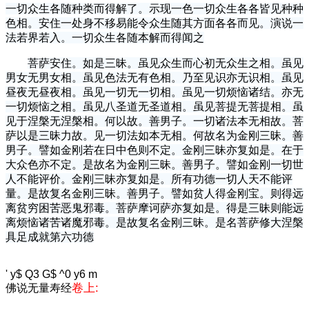
一切众生各随种类而得解了。示现一色一切众生各各皆见种种
色相。安住一处身不移易能令众生随其方面各各而见。演说一
法若界若入。一切众生各随本解而得闻之
菩萨安住。如是三昧。虽见众生而心初无众生之相。虽见
男女无男女相。虽见色法无有色相。乃至见识亦无识相。虽见
昼夜无昼夜相。虽见一切无一切相。虽见一切烦恼诸结。亦无
一切烦恼之相。虽见八圣道无圣道相。虽见菩提无菩提相。虽
见于涅槃无涅槃相。何以故。善男子。一切诸法本无相故。菩
萨以是三昧力故。见一切法如本无相。何故名为金刚三昧。善
男子。譬如金刚若在日中色则不定。金刚三昧亦复如是。在于
大众色亦不定。是故名为金刚三昧。善男子。譬如金刚一切世
人不能评价。金刚三昧亦复如是。所有功德一切人天不能评
量。是故复名金刚三昧。善男子。譬如贫人得金刚宝。则得远
离贫穷困苦恶鬼邪毒。菩萨摩诃萨亦复如是。得是三昧则能远
离烦恼诸苦诸魔邪毒。是故复名金刚三昧。是名菩萨修大涅槃
具足成就第六功德
' y$ Q3 G$ ^0 y6 m
卷上:
佛说无量寿经