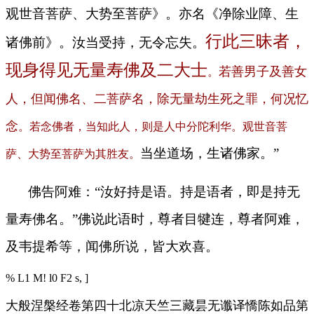
观世音菩萨、大势至菩萨》。亦名《净除业障、生
行此三昧者，
诸佛前》。汝当受持，无令忘失。
现身得见无量寿佛及二大士
若善男子及善女
。
人，但闻佛名、二菩萨名，除无量劫生死之罪，何况忆
念
。若念佛者，当知此人，则是人中分陀利华。观世音菩
当坐道场，生诸佛家。”
萨、大势至菩萨为其胜友。
佛告阿难：“汝好持是语。持是语者，即是持无
量寿佛名。”佛说此语时，尊者目犍连，尊者阿难，
及韦提希等，闻佛所说，皆大欢喜。
% L1 M! l0 F2 s, ]
大般涅槃经卷第四十北凉天竺三藏昙无谶译
憍陈如品第