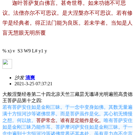
迦叶菩萨复白佛言。甚奇世尊。如来功德不可思
议。法僧亦尔不可思议。是大涅槃亦不可思议。若有修
学是经典者。得正法门能为良医。若未学者。当知是人
盲无慧眼无明所覆
% x) v S3 W9 L# y1 y
沙发
清爽
2021-3-25 07:37:21
大般涅槃经卷第二十四
北凉天竺三藏昙无谶译
光明遍照高贵德
王菩萨品第十之四:
若有菩萨安住如是金刚三昧。于一念中变身如佛。其数无量遍
满十方恒河沙等诸佛世界。而是菩萨虽作是化。其心初无憍慢
之想。何以故。
菩萨常念。谁有是定能作是化。
唯有菩萨安住
如是金刚三昧乃能作耳。菩萨摩诃萨安住如是金刚三昧。于一
念中遍到十方恒河沙等诸佛世界还其本处。虽有是力亦不念言