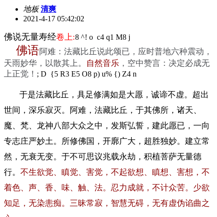
地板
清爽
2021-4-17 05:42:02
佛说无量寿经
卷上:
8 ^! o c4 q1 M8 j
佛语
阿难：法藏比丘说此颂已，应时普地六种震动，
天雨妙华，以散其上。
自然音乐
，空中赞言：决定必成无
上正觉！
; D {5 R3 E5 O8 p) u% {) Z4 n
于是法藏比丘，具足修满如是大愿，诚谛不虚。超出
世间，深乐寂灭。阿难，法藏比丘，于其佛所，诸天、
魔、梵、龙神八部大众之中，发斯弘誓，建此愿已，一向
专志庄严妙土。所修佛国，开廓广大，超胜独妙。建立常
然，无衰无变。于不可思议兆载永劫，积植菩萨无量德
行。
不生欲觉、瞋觉、害觉，不起欲想、瞋想、害想，不
着色、声、香、味、触、法。忍力成就，不计众苦。少欲
知足，无染恚痴。三昧常寂，智慧无碍，无有虚伪谄曲之