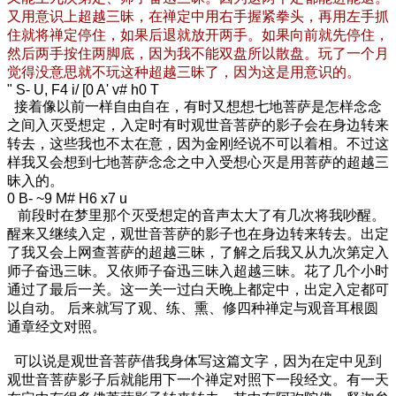
又用意识上超越三昧，在禅定中用右手握紧拳头，再用左手抓
住就将禅定停住，如果后退就放开两手。如果向前就先停住，
然后两手按住两脚底，因为我不能双盘所以散盘。玩了一个月
觉得没意思就不玩这种超越三昧了，因为这是用意识的。
" S- U, F4 i/ [0 A' v# h0 T
接着像以前一样自由自在，有时又想想七地菩萨是怎样念念
之间入灭受想定，入定时有时观世音菩萨的影子会在身边转来
转去，这些我也不太在意，因为金刚经说不可以着相。不过这
样我又会想到七地菩萨念念之中入受想心灭是用菩萨的超越三
昧入的。
0 B- ~9 M# H6 x7 u
前段时在梦里那个灭受想定的音声太大了有几次将我吵醒。
醒来又继续入定，观世音菩萨的影子也在身边转来转去。出定
了我又会上网查菩萨的超越三昧，了解之后我又从九次第定入
师子奋迅三昧。又依师子奋迅三昧入超越三昧。花了几个小时
通过了最后一关。这一关一过白天晚上都定中，出定入定都可
以自动。 后来就写了观、练、熏、修四种禅定与观音耳根圆
通章经文对照。
可以说是观世音菩萨借我身体写这篇文字，因为在定中见到
观世音菩萨影子后就能用下一个禅定对照下一段经文。有一天