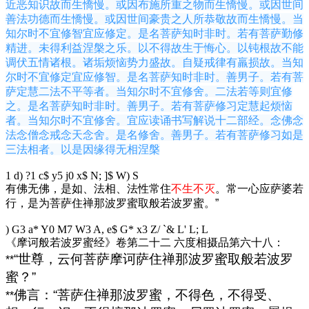
近恶知识故而生憍慢。或因布施所重之物而生憍慢。或因世间
善法功德而生憍慢。或因世间豪贵之人所恭敬故而生憍慢。当
知尔时不宜修智宜应修定。是名菩萨知时非时。若有菩萨勤修
精进。未得利益涅槃之乐。以不得故生于悔心。以钝根故不能
调伏五情诸根。诸垢烦恼势力盛故。自疑戒律有羸损故。当知
尔时不宜修定宜应修智。是名菩萨知时非时。善男子。若有菩
萨定慧二法不平等者。当知尔时不宜修舍。二法若等则宜修
之。是名菩萨知时非时。善男子。若有菩萨修习定慧起烦恼
者。当知尔时不宜修舍。宜应读诵书写解说十二部经。念佛念
法念僧念戒念天念舍。是名修舍。善男子。若有菩萨修习如是
三法相者。以是因缘得无相涅槃
1 d) ?1 c$ y5 j0 x$ N; ]$ W) S
有佛无佛，是如、法相、法性常住
不生不灭
。常一心应萨婆若
行，是为菩萨住禅那波罗蜜取般若波罗蜜。”
) G3 a* Y0 M7 W3 A, e$ G* x3 Z/ `& L' L; L
《摩诃般若波罗蜜经》卷第二十二 六度相摄品第六十八：
“世尊，云何菩萨摩诃萨住禅那波罗蜜取般若波罗
**
蜜？”
佛言：“菩萨住禅那波罗蜜，不得色，不得受、
**