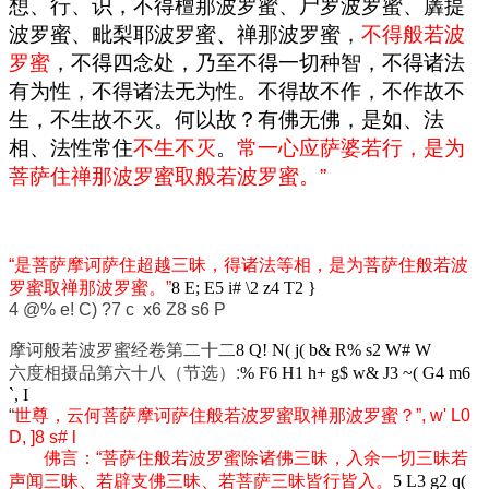
想、行、识，不得檀那波罗蜜、尸罗波罗蜜、羼提
波罗蜜、毗梨耶波罗蜜、禅那波罗蜜，
不得般若波
罗蜜
，不得四念处，乃至不得一切种智，不得诸法
有为性，不得诸法无为性。不得故不作，不作故不
生，不生故不灭。何以故？有佛无佛，是如、法
相、法性常住
不生不灭
。
常一心应萨婆若行，是为
菩萨住禅那波罗蜜取般若波罗蜜。”
“是菩萨摩诃萨住超越三昧，得诸法等相，是为菩萨住般若波
罗蜜取禅那波罗蜜。”
8 E; E5 i# \2 z4 T2 }
4 @% e! C) ?7 c x6 Z8 s6 P
摩诃般若波罗蜜经卷第二十二
8 Q! N( j( b& R% s2 W# W
六度相摄品第六十八（节选）:
% F6 H1 h+ g$ w& J3 ~( G4 m6
`, I
“
世尊，云何菩萨摩诃萨住般若波罗蜜取禅那波罗蜜？”
, w' L0
D, ]8 s# l
佛言：“菩萨住般若波罗蜜除诸佛三昧，入余一切三昧若
声闻三昧、若辟支佛三昧、若菩萨三昧皆行皆入。
5 L3 g2 q(