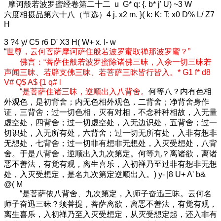
摩诃般若波罗蜜经卷第二十二
u G* q: {. b* j' U) ~3 W
六度相摄品第六十八（节选）
4 j. x2 m. }( k: K: T; x0 D% L/ Z7
H
3 ?4 y/ C5 r6 D' X3 H( W+ x. I- w
“
世尊，云何菩萨摩诃萨住般若波罗蜜取禅那波罗蜜？”
佛言：“菩萨住般若波罗蜜除诸佛三昧，入余一切三昧若
声闻三昧、若辟支佛三昧、若菩萨三昧皆行皆入。
* G1 f* d8
V# Q$ A$ {1 q# l
“是菩萨住诸三昧，逆顺出入八背舍。
何等八？内有色相
外观色，是初背舍；内无色相外观色，二背舍；净背舍身作
证，三背舍；过一切色相，灭有对相，不念种种相故，入无量
虚空处，四背舍；过一切虚空处，入无边识处，五背舍；过一
切识处，入无所有处，六背舍；过一切无所有处，入非有想非
无想处，七背舍；过一切非有想非无想处，入灭受想处，八背
舍。于是八背舍，逆顺出入九次第定。何等九？离诸欲，离诸
恶不善法，有觉有观，离生喜乐，入初禅乃至过非有想非无想
处，入灭受想定，是名九次第定逆顺出入。
) y- |8 U+ A' b&
@( M
“是菩萨依八背舍、九次第定，入师子奋迅三昧。云何名
师子奋迅三昧？须菩提，菩萨离欲，离恶不善法，有觉有观，
离生喜乐，入初禅乃至入灭受想定，从灭受想定起，还入非有