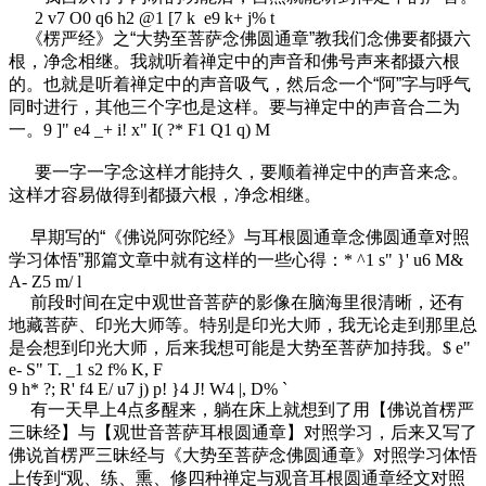
2 v7 O0 q6 h2 @1 [7 k e9 k+ j% t
《楞严经》之“大势至菩萨念佛圆通章”教我们念佛要都摄六
根，净念相继。我就听着禅定中的声音和佛号声来都摄六根
的。也就是听着禅定中的声音吸气，然后念一个“阿”字与呼气
同时进行，其他三个字也是这样。要与禅定中的声音合二为
一。
9 ]" e4 _+ i! x" I( ?* F1 Q1 q) M
要一字一字念这样才能持久，要顺着禅定中的声音来念。
这样才容易做得到都摄六根，净念相继。
早期写的“《佛说阿弥陀经》与耳根圆通章念佛圆通章对照
学习体悟”那篇文章中就有这样的一些心得：
* ^1 s" }' u6 M&
A- Z5 m/ l
前段时间在定中观世音菩萨的影像在脑海里很清晰，还有
地藏菩萨、印光大师等。特别是印光大师，我无论走到那里总
是会想到印光大师，后来我想可能是大势至菩萨加持我。
$ e"
e- S" T. _1 s2 f% K, F
9 h* ?; R' f4 E/ u7 j) p! }4 J! W4 |, D% `
有一天早上4点多醒来，躺在床上就想到了用【佛说首楞严
三昧经】与【观世音菩萨耳根圆通章】对照学习，后来又写了
佛说首楞严三昧经与《大势至菩萨念佛圆通章》对照学习体悟
上传到“观、练、熏、修四种禅定与观音耳根圆通章经文对照