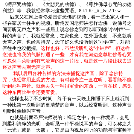
《楞严咒功德》、《大悲咒的功德》、《尊胜佛母心咒的功德
利益》等，我就经常学习这些咒语。
8 k1 K: _# _& |2 T: w
后来又在网上看佟爱国讲念佛的视频，看一些出家人和一
些在家居士往生的视频。听佟爱国老师讲怎样念佛，说佛号之
间要听无声之声和一些居士说念佛念到可以听到像”小钟声“一
样的声音了。我就经常念，在家也念，在外面也念，不念就听
无声之声。也经常持咒，念了好久也没听到这“小钟声”，对能
否往生也没把握。
这样也好，虽然没听到这“小钟声”，但这样
念法也将我的气脉打通了一些，才有我在河边念尊胜佛母心咒
时忽然耳朵听到有气流声的这一片段，就是这一片段让我去追
逐这声音去观无声之声。
我以后用各种各样的方法来捕捉这声音，除了念佛持
咒，也经常用止观的方法。有时很专注一直在听，看看能不能
听到那种声音。就像丢失一种很宝贵的东西，一直在找，感觉
这种东西比生命还要宝贵。
这样也花了不少时间，终于有一天晚上刚睡下床上就听到
一种比第一次听到的更清楚的音声，以后经常听到。这种声音
刚听时像蝉叫声音，
也就是前面圣严法师说的：禅定之中，有一种境界，会见
到柔和清净的光明，会听见一种平稳悦耳的声音，可以称之为
「元光」或是「天籁」，它是由内视及内听的功能与宇宙频率