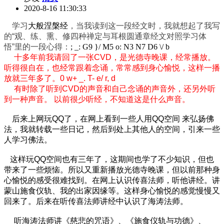
2020-8-16 11:30:33
学习
大般涅槃经
，当我读到这一段经文时，我就想起了我写
的“观、练、熏、修四种禅定与耳根圆通章经文对照学习体
悟”里的一段心得：
; _: G9 }/ M5 o: N3 N7 D6 \/ b
十多年前我请回了一张CVD，是光德寺晚课，经常播放。
听得很自在，也经常跟着念诵，常常感到身心愉悦，这样一播
放就三年多了。
0 w+ _. T- e/ r, d
有时除了听到CVD的声音和自己念诵的声音外，还另外听
到一种声音。 以前很少听经，不知道这是什么声音。
后来上网玩QQ了，在网上看到一些人用QQ空间 来弘扬佛
法，我就转载一些日记，然后到处上其他人的空间，引来一些
人学习佛法。
这样玩QQ空间也有三年了，这期间也学了不少知识，但也
带来了一些烦恼。所以又重新播放光德寺晚课，但以前那种身
心愉悦的感受很难找到。在网上认识传喜法师，听他讲经。讲
蒙山施食仪轨、我的出家因缘等。这样身心愉悦的感觉慢慢又
回来了。后来在听传喜法师讲经中认识了海涛法师。
听海涛法师讲《慈悲的咒语》、《施食仪轨与功德》、