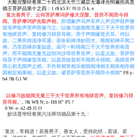
大般涅槃经卷第二十四北凉天竺三藏昙无谶译光明遍照高贵
德王菩萨品第十之四：
1 r$ k5 F/ ?0 l1 |5 k. e
复次善男子。云何菩萨摩诃萨修大涅槃。昔所不闻而今得
闻。菩萨摩诃萨先取声相。
所谓象声马声车声人声贝声鼓声箫
笛等声歌声哭声而修习之。以修习故能闻无量三千大千世界所
有地狱音声。复转修习得异耳根。异于声闻缘觉天耳。何以
故。二乘所得清净耳通。若依初禅净妙四大。唯闻初禅不闻二
禅。乃至四禅亦复如是。虽可一时得闻三千大千世界所有音
声。而不能闻无量无边恒河沙等世界音声。以是义故。菩萨所
得异于声闻缘觉耳根。以是异故昔所不闻而今得闻。虽闻音声
而心初无闻声之相。不作有相常相乐相我相净相主相依相作相
因相定相果相。以是义故。诸菩萨等昔所不闻而今得闻
" F8 y-
b4 ?& G1 W
以修习故能闻无量三千大千世界所有地狱音声。复转修习得
异耳根。
, ?& W$ N; z- H8 H" P5 ?
0 W- e- n2 d$ J1 O
妙法莲华经卷第六法师功德品第十九：
复次，常精进！若善男子、善女人，受持此经，若读、若