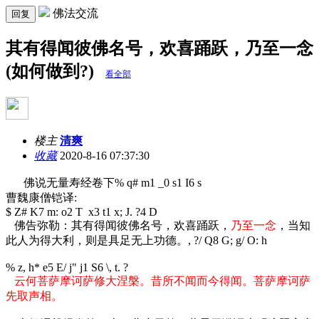
佛法交流
回复
其有得闻彼佛名号，欢喜踊跃，乃至一念
(如何做到?)
看全部
楼主
清爽
收藏
2020-8-16 07:37:30
佛说无量寿经卷下
% q# m1 _0 s1 I6 s
曹魏康僧铠译:
$ Z# K7 m: o2 T x3 t1 x; J. ?4 D
佛告弥勒：其有得闻彼佛名号，欢喜踊跃，
乃至一念
，当知
此人为得大利，则是具足无上功德。
, ?/ Q8 G; g/ O: h
% z, h* e5 E/ j" j1 S6 \, t. ?
云何菩萨摩诃萨修大涅槃。昔所不闻而今得闻。菩萨摩诃萨
先取声相。