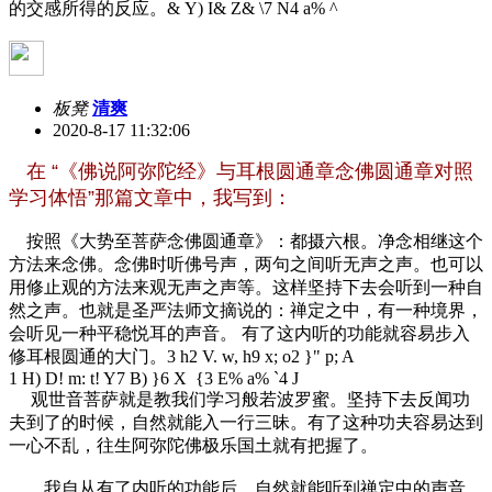
的交感所得的反应。
& Y) I& Z& \7 N4 a% ^
板凳
清爽
2020-8-17 11:32:06
在 “《佛说阿弥陀经》与耳根圆通章念佛圆通章对照
学习体悟”那篇文章中，我写到：
按照《大势至菩萨念佛圆通章》：都摄六根。净念相继这个
方法来念佛。念佛时听佛号声，两句之间听无声之声。也可以
用修止观的方法来观无声之声等。这样坚持下去会听到一种自
然之声。也就是圣严法师文摘说的：禅定之中，有一种境界，
会听见一种平稳悦耳的声音。 有了这内听的功能就容易步入
修耳根圆通的大门。
3 h2 V. w, h9 x; o2 }" p; A
1 H) D! m: t! Y7 B) }6 X {3 E% a% `4 J
观世音菩萨就是教我们学习般若波罗蜜。坚持下去反闻功
夫到了的时候，自然就能入一行三昧。有了这种功夫容易达到
一心不乱，往生阿弥陀佛极乐国土就有把握了。
我自从有了内听的功能后，自然就能听到禅定中的声音。