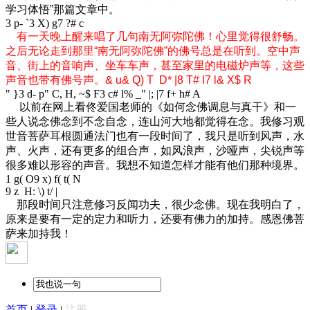
学习体悟”那篇文章中。
3 p- `3 X) g7 ?# c
有一天晚上醒来唱了几句南无阿弥陀佛！心里觉得很舒畅。
之后无论走到那里“南无阿弥陀佛”的佛号总是在听到。空中声
音、街上的音响声、坐车车声，甚至家里的电磁炉声等，这些
声音也带有佛号声。
& u& Q) T D* |8 T# l7 l& X$ R
" }3 d- p" C, H, ~$ F3 c# l% _" |; |7 f+ h# A
以前在网上看佟爱国老师的《如何念佛调息与真干》和一
些人说念佛念到不念自念，连山河大地都觉得在念。我修习观
世音菩萨耳根圆通法门也有一段时间了，我只是听到风声，水
声、火声，还有更多的组合声，如风浪声，沙哑声，尖锐声等
很多难以形容的声音。我想不知道怎样才能有他们那种境界。
1 g( O9 x) f( t( N
9 z H: \) t/ |
那段时间只注意修习反闻功夫，很少念佛。现在我明白了，
原来是要有一定的定力和听力，还要有佛力的加持。感恩佛菩
萨来加持我！
首页
|
登录
|
注册