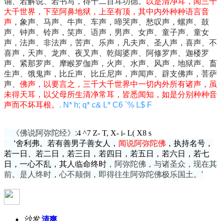
诵、若解说、若书写，得千二百耳功德。
以是清净耳，闻三千
大千世界，下至阿鼻地狱，上至有顶，其中内外种种语言音
声
，象声、马声、牛声、车声，啼哭声、愁叹声，螺声、鼓
声、钟声、铃声，笑声、语声，男声、女声、童子声、童女
声，法声、非法声，苦声、乐声，凡夫声、圣人声，喜声、不
喜声，天声、龙声、夜叉声、乾闼婆声、阿修罗声、迦楼罗
声、紧那罗声、摩睺罗伽声，火声、水声、风声，地狱声、畜
生声、饿鬼声，比丘声、比丘尼声，声闻声、辟支佛声，菩萨
声、
佛声，以要言之，三千大千世界中一切内外所有诸声，虽
未得天耳，以父母所生清净常耳，皆悉闻知，如是分别种种音
声而不坏耳根。
. N* h; q* c& L* C6 `% L$ F
《佛说阿弥陀经》:
4 ^7 Z- T, X- i- L( X8 s
‘舍利弗。若有善男子善女人，
闻说阿弥陀佛
，执持名号，
若一日、若二日，若三日，若四日，若五日，若六日，若七
日，一心不乱，
其人临命终时
，阿弥陀佛，与诸圣众，现在其
前。是人终时，心不颠倒，即得往生阿弥陀佛极乐国土。’
沙发
清爽