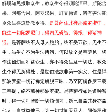
解脱知见摄取众生，教众生令得须陀洹果、斯陀含
果、阿那含果、阿罗汉果、辟支佛道，诸有善法能
令众生得道皆教令得。
是菩萨住此禅那波罗蜜中，
能生一切陀罗尼门，得四无碍智、得报、得诸神
通。
是菩萨终不入母人胞胎，终不受五欲，无生不
生，虽生亦不为生法所污。何以故？是菩萨见一切
作法如幻而利益众生，亦不得众生及一切法。教众
生令得无所得处，是世俗法故非第一实义。住是禅
那波罗蜜一切行禅定解脱三昧，乃至阿耨多罗三藐
三菩提，终不离禅那波罗蜜。是菩萨行如是道种智
时，得一切种智断一切烦恼习，断已自益其身亦益
他人，自益益他已，为一切世间天及人、阿修罗作