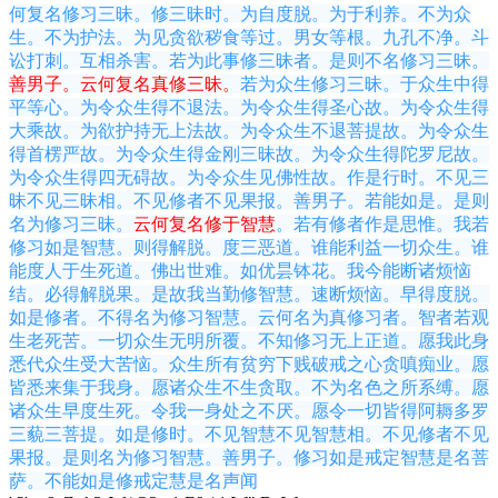
何复名修习三昧。修三昧时。为自度脱。为于利养。不为众
生。不为护法。为见贪欲秽食等过。男女等根。九孔不净。斗
讼打刺。互相杀害。若为此事修三昧者。是则不名修习三昧。
善男子。云何复名真
修三昧。
若为众生修习三昧。于众生中得
平等心。为令众生得不退法。为令众生得圣心故。为令众生得
大乘故。为欲护持无上法故。为令众生不退菩提故。为令众生
得首楞严故。为令众生得金刚三昧故。为令众生得陀罗尼故。
为令众生得四无碍故。为令众生见佛性故。作是行时。不见三
昧不见三昧相。不见修者不见果报。善男子。若能如是。是则
名为修习三昧。
云何复名修于智慧
。若有修者作是思惟。我若
修习如是智慧。则得解脱。度三恶道。谁能利益一切众生。谁
能度人于生死道。佛出世难。如优昙钵花。我今能断诸烦恼
结。必得解脱果。是故我当勤修智慧。速断烦恼。早得度脱。
如是修者。不得名为修习智慧。云何名为真修习者。智者若观
生老死苦。一切众生无明所覆。不知修习无上正道。愿我此身
悉代众生受大苦恼。众生所有贫穷下贱破戒之心贪嗔痴业。愿
皆悉来集于我身。愿诸众生不生贪取。不为名色之所系缚。愿
诸众生早度生死。令我一身处之不厌。愿令一切皆得阿耨多罗
三藐三菩提。如是修时。不见智慧不见智慧相。不见修者不见
果报。是则名为修习智慧。善男子。修习如是戒定智慧是名菩
萨。不能如是修戒定慧是名声闻