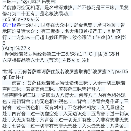
三昧王。”这句
就容易明白:
若能修习空无相愿。是名根深难拔。若不修习是三三昧。虽复
修习为二十五有。是名根浅易动。
- d5 h6 e+ z& v- X
楞严经
卷一:尔时，世尊在大众中，舒金色臂，摩阿难顶，告
示阿难及诸大众：“有三摩提，名大佛顶首楞严王，具足万
行，十方如来一门超出妙庄严路，汝今谛听！”
+ d/ |3 \. n9 |%
E
) A( t) i% Z7 k
摩诃般若波罗蜜经卷第二十二
& S8 a1 P G' ]' [& }5 G$ H
六度相摄品第六十八（节选）
4 l5 v: r: I% h
“世尊，云何菩萨摩诃萨住般若波罗蜜取禅那波罗蜜？”
, p& B$
q8 B# N- r
佛言：“菩萨住般若波罗蜜除诸佛三昧，入余一切三昧若
声闻三昧、若辟支佛三昧、若菩萨三昧皆行皆入。
“是菩萨住诸三昧，逆顺出入八背舍。何等八？内有色相外观
色，是初背舍；内无色相外观色，二背舍；净背舍身作证，三
背舍；过一切色相，灭有对相，不念种种相故，入无量虚空
处，四背舍；过一切虚空处，入无边识处，五背舍；过一切识
处，入无所有处，六背舍；过一切无所有处，入非有想非无想
处，七背舍；过一切非有想非无想处，入灭受想处，八背舍。