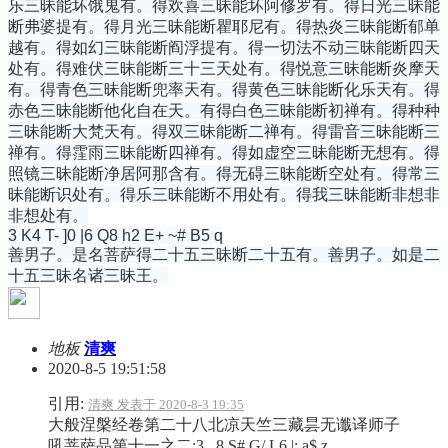
乐三昧能坏饿鬼有。得欢喜三昧能坏阿修罗有。得日光三昧能
断弗婆提有。得月光三昧能断瞿耶尼有。得热炎三昧能断郁单
越有。得如幻三昧能断阎浮提有。得一切法不动三昧能断四天
处有。得难伏三昧能断三十三天处有。得悦意三昧能断炎摩天
有。得青色三昧能断兜率天有。得黄色三昧能断化乐天有。得
赤色三昧能断他化自在天。有得白色三昧能断初禅有。得种种
三昧能断大梵天有。得双三昧能断二禅有。得雷音三昧能断三
禅有。得霔雨三昧能断四禅有。得如虚空三昧能断无想有。得
照镜三昧能断净居阿那含有。得无碍三昧能断空处有。得常三
昧能断识处有。得乐三昧能断不用处有。得我三昧能断非想非
非想处有。
3 K4 T- ]0 |6 Q8 h2 E+ ~# B5 q
善男子。是名菩萨得二十五三昧断二十五有。善男子。如是二
十五三昧名诸三昧王。
地板
清爽
2020-8-5 19:51:58
引用:
清爽 发表于 2020-8-3 19:35
大般涅槃经卷第二十八北凉天竺三藏昙无谶译师子
吼菩萨品第十一之二:
3 _8 S# G/ L6 |: a$ z