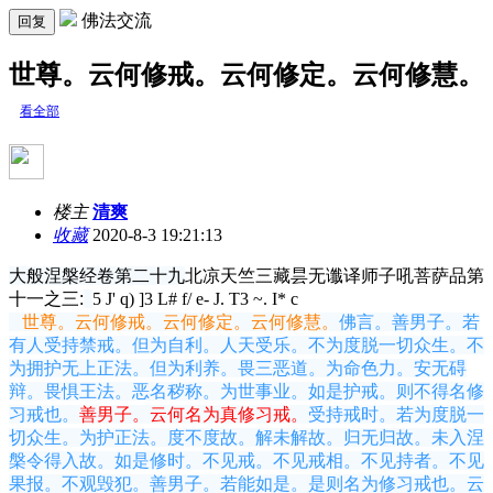
佛法交流
回复
世尊。云何修戒。云何修定。云何修慧。
看全部
楼主
清爽
收藏
2020-8-3 19:21:13
大般涅槃经卷第二十九
北凉天竺三藏昙无谶译
师子吼菩萨品第
十一之三:
5 J' q) ]3 L# f/ e- J. T3 ~. I* c
世尊。云何修戒。云何修定。云何修慧。
佛言。善男子。若
有人受持禁戒。但为自利。人天受乐。不为度脱一切众生。不
为拥护无上正法。但为利养。畏三恶道。为命色力。安无碍
辩。畏惧王法。恶名秽称。为世事业。如是护戒。则不得名修
习戒也。
善男子。云何名为真修
习戒。
受持戒时。若为度脱一
切众生。为护正法。度不度故。解未解故。归无归故。未入涅
槃令得入故。如是修时。不见戒。不见戒相。不见持者。不见
果报。不观毁犯。善男子。若能如是。是则名为修习戒也。云