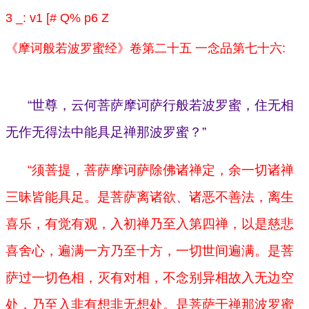
3 _: v1 [# Q% p6 Z
《摩诃般若波罗蜜经》卷第二十五 一念品第七十六:
“世尊，云何菩萨摩诃萨行般若波罗蜜，住无相
无作无得法中能具足禅那波罗蜜？”
“须菩提，菩萨摩诃萨除佛诸禅定，余一切诸禅
三昧皆能具足。是菩萨离诸欲、诸恶不善法，离生
喜乐，有觉有观，入初禅乃至入第四禅，以是慈悲
喜舍心，遍满一方乃至十方，一切世间遍满。是菩
萨过一切色相，灭有对相，不念别异相故入无边空
处，乃至入非有想非无想处。是菩萨于禅那波罗蜜