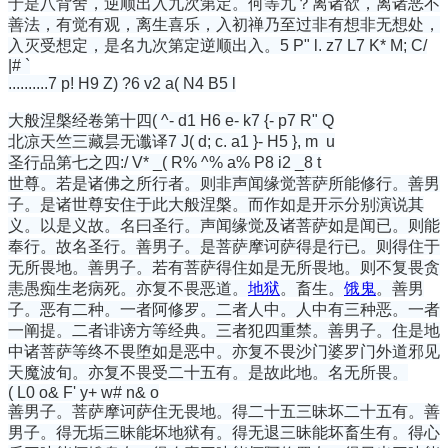
于是八背舍，逆顺出入九次第定。何等九？离诸欲，离诸恶不
善法，有觉有观，离生喜乐，入初禅乃至过非有想非无想处，
入灭受想定，是名九次第定逆顺出入。
5 P" l. z7 L7 K* M; C/
|# `
..........
7 p! H9 Z) ?6 v2 a( N4 B5 l
大般涅槃经卷第十四
( ^- d1 H6 e- k7 {- p7 R" Q
北凉天竺三藏昙无谶译
7 J( d; c. a1 }- H5 }, m u
圣行品第七之四:
/ V* _( R% ^% a% P8 i2 _8 t
世尊。若是诸佛之所行者。则非声闻缘觉菩萨所能修行。善男
子。是诸世尊安住于此大般涅槃。而作如是开示分别演说其
义。以是义故。名曰圣行。声闻缘觉及诸菩萨如是闻已。则能
奉行。故名圣行。善男子。是菩萨摩诃萨得是行已。则得住于
无所畏地。善男子。若有菩萨得住如是无所畏地。则不复畏贪
恚愚痴生老病死。亦复不畏恶道。
地狱
。畜生。
饿鬼
。善男
子。恶有二种。一者阿修罗。二者人中。人中有三种恶。一者
一阐提。二者诽谤方等经典。三者犯四重禁。善男子。住是地
中诸菩萨等终不畏堕如是恶中。亦复不畏沙门婆罗门外道邪见
天魔波旬。亦复不畏受二十五有。是故此地。名无所畏。
( L0 o& F' y+ w# n& o
善男子。菩萨摩诃萨住无畏地。得二十五三昧坏二十五有。善
男子。得无垢三昧能坏地狱有。得无退三昧能坏畜生有。得心