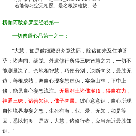
若能修习空无相愿。是名根深难拔。若 ...
楞伽阿跋多罗宝经卷第一
一切佛语心品第一之一：
“大慧，如是微细藏识究竟边际，除诸如来及住地菩
萨；诸声闻、缘觉、外道修行所得三昧智慧之力，一切不
能测量决了。余地相智慧，巧便分别，决断句义，最胜无
边，善根成熟，离自心现妄想虚伪，宴坐山林，下中上
修，能见自心妄想流注。
无量刹土诸佛灌顶，得自在力，
神通三昧，诸善知识，佛子眷属。
彼心意意识，自心所现
自性境界虚妄之想，
生死有海
，业、爱、无知，如是等
因，悉以超度。是故，大慧，诸修行者，应当亲近最胜知
识。”