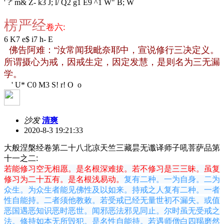
' ?' m& Z- k3 J; l/ Q2 g1 E9 ^1 W" B; W
楞严经
卷六
:
6 K7 e$ i7 h- E
佛告阿难：“汝常闻我毗奈耶中，宣说修行三决定义。
所谓摄心为戒，因戒生定，因定发慧，是则名为三无漏
学。
' U* C0 M3 S! r! O o
沙发
清爽
2020-8-3 19:21:33
大般涅槃经卷第二十八北凉天竺三藏昙无谶译师子吼菩萨品第
十一之二:
若能修习空无相愿。是名根深难拔。若不修习是三三昧。虽复
修习为二十五有。是名根浅易动。
复有二种。一为自身。二为
众生。为众生者能见佛性及以如来。持戒之人复有二种。一者
性自能持。二者须他教敕。若受戒已经无量世初不漏失。或值
恶国遇恶知识恶时恶世。闻邪恶法邪见同止。尔时虽无受戒之
法。修持如本无所毁犯。是名性自能持。若遇师僧白四羯磨然