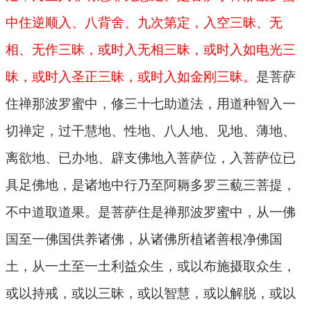
中住逆顺入、八背舍、九次第定，入空三昧、无
相、无作三昧，或时入无相三昧，或时入如电光三
昧，或时入圣正三昧，或时入如金刚三昧。
是菩萨
住禅那波罗蜜中，修三十七助道法，用道种智入一
切禅定，过干慧地、性地、八人地、见地、薄地、
离欲地、已办地、辟支佛地入菩萨位，入菩萨位已
具足佛地，是诸地中行乃至阿耨多罗三藐三菩提，
不中道取道果。是菩萨住是禅那波罗蜜中，从一佛
国至一佛国供养诸佛，从诸佛所植诸善根净佛国
土，从一土至一土利益众生，或以布施摄取众生，
或以持戒，或以三昧，或以智慧，或以解脱，或以