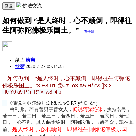
佛法交流
回复
如何做到 “是人终时，心不颠倒，即得往
生阿弥陀佛极乐国土。”
看全部
楼主
清爽
收藏
2020-7-27 05:34:23
如何做到 “
是人终时，心不颠倒，即得往生阿弥陀
佛极乐国土。”
3 E8 u1 @- z o3 A5 H/ c& ]3 X
! |0 Y0 q9 P( i; R* V: w8 j4 p
《佛说阿弥陀经》:
2 h& r1 w3 R7 y* O- d* j
‘舍利弗。若有善男子善女人，
闻说阿弥陀佛
，执持名号，
若一日、若二日，若三日，若四日，若五日，若六日，若七
日，一心不乱，
其人临命终时
，阿弥陀佛，与诸圣众，现在其
是人终时，心不颠倒，即得往生阿弥陀佛极乐国
前。