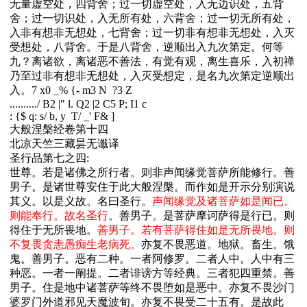
无量虚空处，四背舍；过一切虚空处，入无边识处，五背
舍；过一切识处，入无所有处，六背舍；过一切无所有处，
入非有想非无想处，七背舍；过一切非有想非无想处，入灭
受想处，八背舍。于是八背舍，逆顺出入九次第定。何等
九？离诸欲，离诸恶不善法，有觉有观，离生喜乐，入初禅
乃至过非有想非无想处，入灭受想定，是名九次第定逆顺出
入。
7 x0 _% {- m3 N ?3 Z
..........
/ B2 |" l. Q2 |2 C5 P; I1 c
: {$ q: s/ b, y T/ _' F& ]
大般涅槃经卷第十四
北凉天竺三藏昙无谶译
圣行品第七之四:
世尊。若是诸佛之所行者。则非声闻缘觉菩萨所能修行。善
男子。是诸世尊安住于此大般涅槃。而作如是开示分别演说
其义。以是义故。名曰圣行。
声闻缘觉及诸菩萨如是闻已。
则能奉行。故名圣行
。善男子。是菩萨摩诃萨得是行已。则
得住于无所畏地。
善男子。若有菩萨得住如是无所畏地。则
不复畏贪恚愚痴生老病死。
亦复不畏恶道。地狱。畜生。饿
鬼。善男子。恶有二种。一者阿修罗。二者人中。人中有三
种恶。一者一阐提。二者诽谤方等经典。三者犯四重禁。善
男子。住是地中诸菩萨等终不畏堕如是恶中。亦复不畏沙门
婆罗门外道邪见天魔波旬。亦复不畏受二十五有。是故此