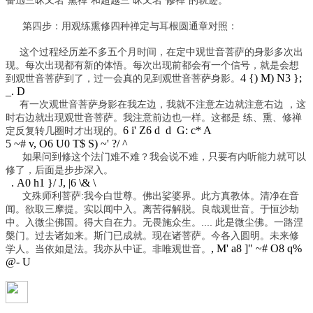
第四步：用观练熏修四种禅定与耳根圆通章对照：
这个过程经历差不多五个月时间，在定中观世音菩萨的身影多次出
现。每次出现都有新的体悟。每次出现前都会有一个信号，就是会想
4 {) M) N3 };
到观世音菩萨到了，过一会真的见到观世音菩萨身影。
_. D
有一次观世音菩萨身影在我左边，我就不注意左边就注意右边 ，这
时右边就出现观世音菩萨。我注意前边也一样。这都是 练、熏、修禅
6 i' Z6 d d G: c* A
定反复转几圈时才出现的。
5 ~# v, O6 U0 T$ S) ~' ?/ ^
如果问到修这个法门难不难？我会说不难，只要有内听能力就可以
修了，后面是步步深入。
. A0 h1 }/ J, |6 \& \
文殊师利菩萨:我今白世尊。佛出娑婆界。此方真教体。清净在音
闻。欲取三摩提。实以闻中入。离苦得解脱。良哉观世音。于恒沙劫
中。入微尘佛国。得大自在力。无畏施众生。.... 此是微尘佛。一路涅
槃门。过去诸如来。斯门已成就。现在诸菩萨。今各入圆明。未来修
, M' a8 ]" ~# O8 q%
学人。当依如是法。我亦从中证。非唯观世音。
@- U