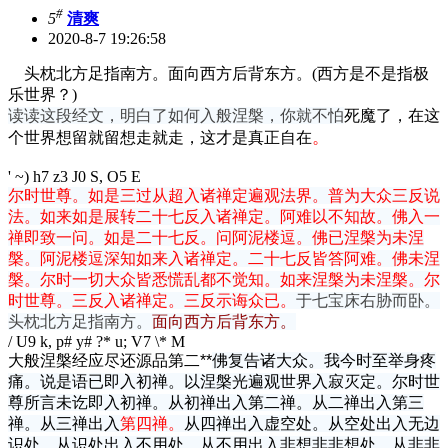
#
5
清爽
2020-8-7 19:26:58
头枕北方足指南方。面向西方后背东方。(西方是不是指极
乐世界？)
读读这段经文，明白了如何入般涅槃，你就不怕
死魔了，在这
。
个世界想留就留想走就走，这才是真正自在
' ~) h7 z3 J0 S, O5 E
尔时世尊。如是三过从超入诸禅定遍观法界。普为大众三反说
法。如来如是展转二十七反入诸禅定。阿难以不知故。佛入一
禅即致一问。如是二十七反。问阿泥楼逗。佛已涅槃为未涅
槃。阿泥楼逗深知如来入诸禅定。二十七反皆答阿难。佛未涅
槃。尔时一切大众皆悉慌乱都不觉知。如来涅槃为未涅槃。尔
时世尊。三反入诸禅定。三反示诲众已。
于七宝床右胁而卧。
头枕北方足指南方。
面向西方后背东方。
/ U9 k, p# y# ?* u; V7 \* M
大般涅槃经应尽还源品第二
**
佛复告诸大众。我今时至举身疼
痛。说是语已即入初禅。以涅槃光遍观世界入寂灭定。尔时世
尊所言未讫即入初禅。从初禅出入第二禅。从二禅出入第三
禅。从三禅出入
第四禅。
从四禅出入虚空处。从空处出入无边
识处。从识处出入不用处。从不用出入非想非非想处。从非非