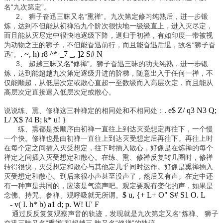
名“九次第定”。
2、 狮子奋迅三昧又名“熏禅”。九次第定修习纯熟后，进一步锻
炼，达到不但能从初禅沿九个阶次很快地一级级直上，进入灭尽定，
而且能从灭尽定中很快地逐级下降，退归于初禅，有如印度一带被视
为动物之王的狮子，不但能奋迅前行，而且能奋迅后退，故名“狮子奋
. ~, h) r8 ^* _7 _, ]2 S# N
迅”。
3、 超越三昧又名“修禅”。狮子奋迅三昧的功夫纯熟，进一步锻
炼，达到能超越九次第定逐级升进的阶梯，随意出入于任何一禅，不
仅能顺超，从低层次定或散心直超一至数级而入高层次定，而且能从
高层次定直接退入低层次定或散心。
. e$ Z/ q3 N3 Q;
说说练、熏、修禅这三种禅定的相同处和不相同处：
L/ X$ ?4 B; k* u! }
练、熏都是按顺序由初禅一直往上到达灭受想定再往下，一个慢
一个快。修禅也是由初禅一直往上到达灭受想定后再往下。再往上时
在每个定之间插入灭受想定，往下时插入散心，好像是在炼禅的每个
禅定之间插入灭受想定和散心。在练、熏、修禅反复转几圈时，修禅
转得很快，灭受想定和散心与其他定几乎同时运作。好像是熏禅插入
灭受想定和散心。到后来很小声甚至没声了，然后又有声。在定中还
有一种声是共同的，应该是气流声吧。观定要观有变化的声，如果是
$ u, {+ L+ O" S# S1 O. L
念佛、持咒、参禅、观呼吸就无所谓。
- v( I. h* b) a1 d; p. W! U' F
通过反反复复观察声音的轨迹，发现就是九次第定又名“炼禅、 狮子
奋迅三昧又名“熏禅”和超越三 昧又名“修禅”的轨迹。