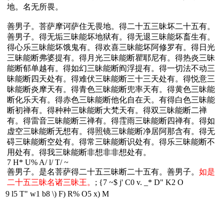
地。名无所畏。
善男子。菩萨摩诃萨住无畏地。得二十五三昧坏二十五有。
善男子。得无垢三昧能坏地狱有。得无退三昧能坏畜生有。
得心乐三昧能坏饿鬼有。得欢喜三昧能坏阿修罗有。得日光
三昧能断弗婆提有。得月光三昧能断瞿耶尼有。得热炎三昧
能断郁单越有。得如幻三昧能断阎浮提有。得一切法不动三
昧能断四天处有。得难伏三昧能断三十三天处有。得悦意三
昧能断炎摩天有。得青色三昧能断兜率天有。得黄色三昧能
断化乐天有。得赤色三昧能断他化自在天。有得白色三昧能
断初禅有。得种种三昧能断大梵天有。得双三昧能断二禅
有。得雷音三昧能断三禅有。得霔雨三昧能断四禅有。得如
虚空三昧能断无想有。得照镜三昧能断净居阿那含有。得无
碍三昧能断空处有。得常三昧能断识处有。得乐三昧能断不
用处有。得我三昧能断非想非非想处有。
7 H* U% A/ l/ T/ ~
善男子。是名菩萨得二十五三昧断二十五有。善男子。
如是
二十五三昧名诸三昧王。
; {7 ~$ j' C0 v. _* D" K2 O
9 l5 T" w1 b8 \) F) R% O5 x) M