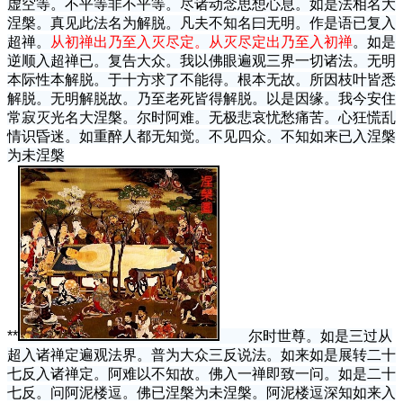
虚空等。不平等非不平等。尽诸动念思想心息。如是法相名大
涅槃。真见此法名为解脱。凡夫不知名曰无明。作是语已复入
超禅。
从初禅出乃至入灭尽定。从灭尽定出乃至入初禅
。如是
逆顺入超禅已。复告大众。我以佛眼遍观三界一切诸法。无明
本际性本解脱。于十方求了不能得。根本无故。所因枝叶皆悉
解脱。无明解脱故。乃至老死皆得解脱。以是因缘。我今安住
常寂灭光名大涅槃。尔时阿难。无极悲哀忧愁痛苦。心狂慌乱
情识昏迷。如重醉人都无知觉。不见四众。不知如来已入涅槃
为未涅槃
**
尔时世尊。如是三过从
超入诸禅定遍观法界。普为大众三反说法。如来如是展转二十
七反入诸禅定。阿难以不知故。佛入一禅即致一问。如是二十
七反。问阿泥楼逗。佛已涅槃为未涅槃。阿泥楼逗深知如来入