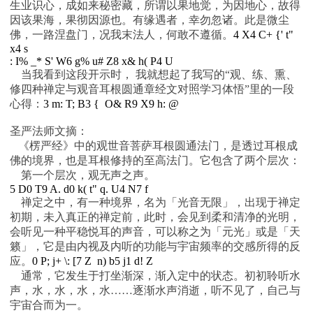
生业识心，成如来秘密藏，所谓以果地觉，为因地心，故得
因该果海，果彻因源也。有缘遇者，幸勿忽诸。此是微尘
佛，一路涅盘门，况我末法人，何敢不遵循。
4 X4 C+ {' t"
x4 s
: I% _* S' W6 g% u# Z8 x& h( P4 U
当我看到这段开示时， 我就想起了我写的“观、练、熏、
修四种禅定与观音耳根圆通章经文对照学习体悟”里的一段
心得：
3 m: T; B3 { O& R9 X9 h: @
圣严法师文摘：
《楞严经》中的观世音菩萨耳根圆通法门，是透过耳根成
佛的境界，也是耳根修持的至高法门。它包含了两个层次：
第一个层次，观无声之声。
5 D0 T9 A. d0 k( t" q. U4 N7 f
禅定之中，有一种境界，名为「光音无限」，出现于禅定
初期，未入真正的禅定前，此时，会见到柔和清净的光明，
会听见一种平稳悦耳的声音，可以称之为「元光」或是「天
籁」，它是由内视及内听的功能与宇宙频率的交感所得的反
应。
0 P; j+ \: [7 Z n) b5 j1 d! Z
通常，它发生于打坐渐深，渐入定中的状态。初初聆听水
声，水，水，水，水……逐渐水声消逝，听不见了，自己与
宇宙合而为一。