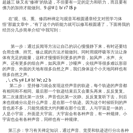
超越三 昧又名“修禅”的轨迹，不但要有一定的定力和听力，而且要有
9 @# [: b/ r7 l$ p
佛力的加持才能做到。
在“观、练、熏、修四种禅定与观音耳根圆通章经文对照学习体
悟”那篇文章中，“有了这个内听能力就可以修耳根圆通了，下面将我的
经历分几步简单介绍”中我写到：
第一步：通过反闻等方法让自己的识心慢慢静下来，有时还要结
合用念佛、持咒、修止观的方法才能做到。同时用观呼吸等方法让身
体有充足的能量，这样才慢慢听到更多的声音，如风声，水声、火
声。还有更多的组合声，如风浪声，沙哑声，尖锐声等很多难以形容
的声音。外面的天地有很多自然之声，我们身体这个小天地同样也有
很多自然之声。
, \. c% y# L# b! W; z2 b
第二步： 坚持修习就会发现这些声音的轨迹，每个轨迹的声音都
有相同和不相同。最后那一个轨迹结束后又会重头再来，反反复复。
第二次速度比第一次快，声音也比第一次静。反反复复听下去，到后
来也很难分出是什么声音，是在那一个轨迹。因为这个时候听到的声
音也差不多，只能凭感觉大约判断在那个位置。人与宇宙是一体的，
人是小宇宙，外面是大宇宙。大宇宙会有各种声音，有一种规律。小
宇宙也会有各种声音，同样也有一种规律。
第三步：学习有关禅定知识，通过声音、觉受和轨迹进行分出各种