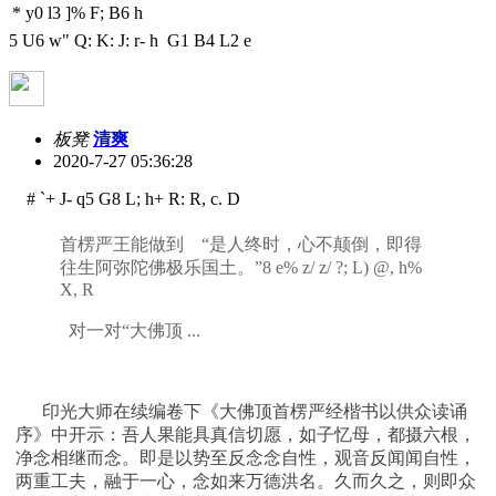
* y0 l3 ]% F; B6 h
5 U6 w" Q: K: J: r- h G1 B4 L2 e
板凳
清爽
2020-7-27 05:36:28
# `+ J- q5 G8 L; h+ R: R, c. D
首楞严王能做到 “是人终时，心不颠倒，即得
往生阿弥陀佛极乐国土。”
8 e% z/ z/ ?; L) @, h%
X, R
对一对“大佛顶 ...
印光大师在续编卷下《大佛顶首楞严经楷书以供众读诵
序》中开示：吾人果能具真信切愿，如子忆母，都摄六根，
净念相继而念。即是以势至反念念自性，观音反闻闻自性，
两重工夫，融于一心，念如来万德洪名。久而久之，则即众