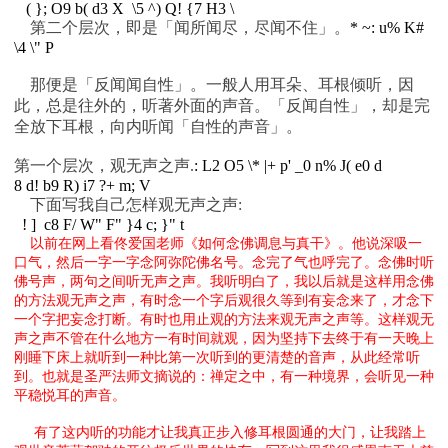
( }; O9 b( d3 X \5 ^) Q! {7 H3 \
第二个层次，即是「闻所闻尽，尽闻不住」。
* ~: u% K#
\4 \" P
那便是「反闻闻自性」。一般人用耳朵、耳根倾听，因
此，总是往外的，听著外面的声音。「反闻自性」，却是完
全放下耳根，向内听闻「自性的声音」。
第一个层次，观无声之声.
: L2 O5 \* |+ p' _0 n% J( e0 d
8 d! b9 R) i7 ?+ m; V
下面写我自己怎样观无声之声:
! ] c8 F/ W" F" }4 c; }" t
以前在网上看佟爱国老师《如何念佛调息与真干》。他说深吸一
口气，然后一字一字念阿弥陀佛名号。念完了气也呼完了。念佛时听
佛号声，两句之间听无声之声。我听明白了，我以后就是这样用念佛
的方法观无声之声，有时念一个字后观很久等到有妄念来了，才念下
一个字把妄念打断。有时也用止观的方法来观无声之声等。这样观无
声之声不管在什么地方一有时间就观，因为坚持下去终于有一天晚上
刚睡下床上就听到一种比第一次听到的更清楚的音声，从此经常听
到。也就是圣严法师文摘说的：禅定之中，有一种境界，会听见一种
平稳悦耳的声音。
有了这内听的功能才让我真正步入修耳根圆通的大门，让我踏上