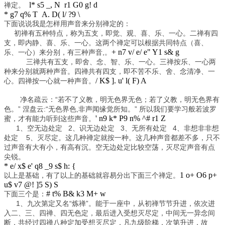
l* s5 _, N r1 G0 g! d
禅定。
* g7 q% T A. D( l/ ?9 \
下面说说我是怎样用声音来分别禅定的：
初禅有五种特点，称为五支，即觉、观、喜、乐、一心。二禅有四
支，即内静、喜、乐、一心。这两个禅定可以根据共同特点（喜、
+ n7 v/ e/ e" Y1 s& g
乐、一心）来分别，有三种声音,。
三禅共有五支，即舍、念、智、乐、一心。三禅按乐、一心两
种来分别就两种声音。四禅共有四支，即不苦不乐、舍、念清净、一
/ K$ ]. u' l( F) A
心。四禅按一心就一种声音。
净名疏云：“若不了义教，明无色界无色；若了义教，明无色界有
色。” 涅盘云:“无色界色,非声闻缘觉所知。” 所以我们要学习般若波罗
' n9 k* P9 n% ^# r1 Z
蜜，才有能力听到这些声音。
1、空无边处定 2、识无边处定 3、无所有处定 4、非想非非想
处定 5、灭尽定。这几种禅定就按一种。这几种声音都差不多，只不
过声音有大有小，有高有沉。空无边处定比较空荡，灭尽定声音有点
尖锐。
* e/ x$ e' q8 _9 s$ h: {
1 o+ O6 p+
以上是基础，有了以上的基础就容易分出下面三个禅定。
u$ v7 @! ]5 S) S
# t% B& k3 M+ w
下面三个是：
1、九次第定又名“炼禅”。能于一座中，从初禅节节升进，依次进
入二、三、四禅、四无色定，最后进入受想灭尽定，中间无一异念间
断，共经过四禅八种定加受想灭尽定，凡九级阶梯，次第升进，故