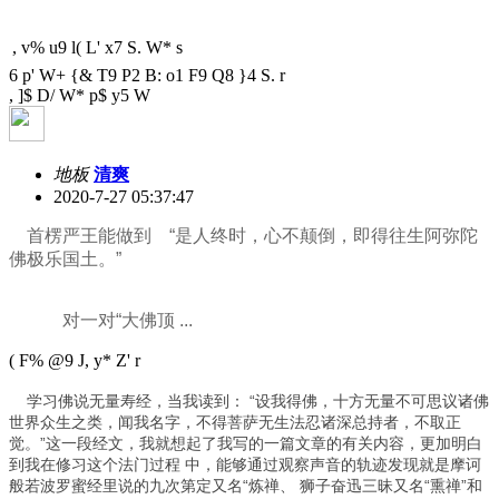
, v% u9 l( L' x7 S. W* s
6 p' W+ {& T9 P2 B: o1 F9 Q8 }4 S. r
, ]$ D/ W* p$ y5 W
地板
清爽
2020-7-27 05:37:47
首楞严王能做到 “是人终时，心不颠倒，即得往生阿弥陀
佛极乐国土。”
对一对“大佛顶 ...
( F% @9 J, y* Z' r
学习佛说无量寿经，当我读到： “设我得佛，十方无量不可思议诸佛
世界众生之类，闻我名字，不得菩萨无生法忍诸深总持者，不取正
觉。”这一段经文，我就想起了我写的一篇文章的有关内容，更加明白
到我在修习这个法门过程 中，能够通过观察声音的轨迹发现就是摩诃
般若波罗蜜经里说的九次第定又名“炼禅、 狮子奋迅三昧又名“熏禅”和