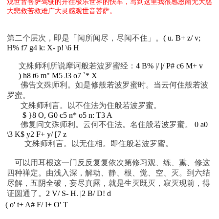
观世音菩萨驾驶的开往极乐世界的快车，写到这里我很感恩南无大慈
大悲救苦救难广大灵感观世音菩萨。
第二个层次，即是「闻所闻尽，尽闻不住」。
( u. B+ z/ v;
H% f7 g4 k: X- p! \6 H
文殊师利所说摩诃般若波罗蜜经：
4 B% |/ |/ P# c6 M+ v
) h8 t6 m" M5 J3 o7 `* X
佛告文殊师利。如是修般若波罗蜜时。当云何住般若波
罗蜜。
文殊师利言。以不住法为住般若波罗蜜。
$ }8 O, G0 c5 n* o5 n: T3 A
佛复问文殊师利。云何不住法。名住般若波罗蜜。
0 a0
\3 K$ y2 F+ y/ [7 z
文殊师利言。以无住相。即住般若波罗蜜。
可以用耳根这一门反反复复依次第修习观、练、熏、修这
四种禅定。由浅入深，解动、静、根、觉、空、灭。到六结
尽解，五阴全破，妄尽真露，就是生灭既灭，寂灭现前，得
证圆通了。
2 V/ S- H. |2 B/ D! d
( o' t+ A# F/ I+ O' T