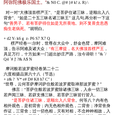
阿弥陀佛极乐国土。”
& N0 C. @# }# k! z. R) \
对一对“大佛顶首楞严王”、“是菩萨住诸三昧，逆顺出入八
背舍”、“如是二十五三昧名诸三昧王” 这几句,再分析一下这
句“
善男子。若有菩萨得住如是无所畏地。则不复畏贪恚愚
痴生老病死。
”就明白。
+ d2 Y- k6 g z- P6 S7 X7 Q
楞严经卷一:尔时，世尊在大众中，舒金色臂，摩阿难
顶，告示阿难及诸大众：
“有三摩提，名大佛顶首楞严王
，
具足万行，十方如来一门超出妙庄严路，汝今谛听！”
& `/
Q4 `# ]' ?& A$ N
摩诃般若波罗蜜经卷第二十二
六度相摄品第六十八（节选）
+ z& ? V* e# D# K8 h7 C" i
“世尊，云何菩萨摩诃萨住般若波罗蜜取禅那波罗蜜？”
佛言：“菩萨住般若波罗蜜除诸佛三昧，入余一切三昧
若声闻三昧、若辟支佛三昧、若菩萨三昧皆行皆入。
“是菩萨住诸三昧，逆顺出入八背舍
。何等八？内有色
相外观色，是初背舍；内无色相外观色，二背舍；净背舍身
作证，三背舍；过一切色相，灭有对相，不念种种相故，入