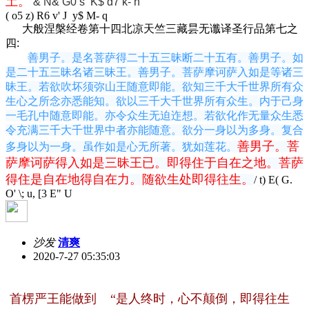
土。’
& N& G0 s K$ d7 k- h
( o5 z) R6 v' J y$ M- q
大般涅槃经卷第十四北凉天竺三藏昙无谶译圣行品第七之
四:
善男子。是名菩萨得二十五三昧断二十五有。善男子。如
是二十五三昧名诸三昧王。善男子。菩萨摩诃萨入如是等诸三
昧王。若欲吹坏须弥山王随意即能。欲知三千大千世界所有众
生心之所念亦悉能知。欲以三千大千世界所有众生。内于己身
一毛孔中随意即能。亦令众生无迫迮想。若欲化作无量众生悉
令充满三千大千世界中者亦能随意。欲分一身以为多身。复合
善男子。菩
多身以为一身。虽作如是心无所著。犹如莲花。
萨摩诃萨得入如是三昧王已。即得住于自在之地。菩萨
得住是自在地得自在力。随欲生处即得往生。
/ t) E( G.
O' \; u, [3 E" U
沙发
清爽
2020-7-27 05:35:03
首楞严王能
做到 “
是人终时，心不颠倒，即得往生