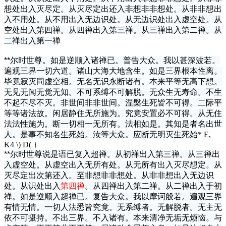
想处出入灭尽定。从灭尽定出还入非想非非想处。从非非想出
入不用处。从不用出入无边识处。从无边识处出入虚空处。从
空处出入第四禅。从四禅出入第三禅。从三禅出入第二禅。从
二禅出入第一禅
**
尔时世尊。如是逆顺入诸禅已。普告大众。我以甚深波若。
遍观三界一切六道。诸山大海大地含生。如是三界根本性离。
毕竟寂灭同虚空相。无名无识永断诸有。本来平等无高下想。
无见无闻无觉无知。不可系缚不可解脱。无众生无寿命。不生
不起不尽不灭。非世间非非世间。涅槃生死皆不可得。二际平
等等诸法故。闲居静住无所施为。究竟安置必不可得。从无住
法法性施为。断一切相一无所有。法相如是。其知是者名出世
人。是事不知名生死始。汝等大众。应断无明灭生死始
* E,
K4 \) D( }
**
尔时世尊说是语已复入超禅。从初禅出入第三禅。从三禅出
入虚空处。从虚空出入无所有处。从无所有出入灭尽想定。从
灭尽定出次第还入。至非想非非想处。从非非想出入无边识
处。从识处出入
第四禅
。从四禅出入第二禅。从二禅出入于初
禅。如是逆顺入超禅已。复告大众。我以摩诃般若。遍观三界
有情无情。一切人法悉皆究竟。无系缚者。无解脱者。无主无
依不可摄持。不出三界。不入诸有。本来清净无垢无烦恼。与