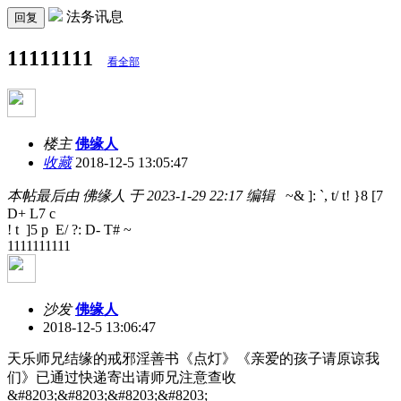
法务讯息
回复
11111111
看全部
楼主
佛缘人
收藏
2018-12-5 13:05:47
本帖最后由 佛缘人 于 2023-1-29 22:17 编辑
~& ]: `, t/ t! }8 [7
D+ L7 c
! t ]5 p E/ ?: D- T# ~
1111111111
沙发
佛缘人
2018-12-5 13:06:47
天乐师兄结缘的戒邪淫善书《点灯》《亲爱的孩子请原谅我
们》已通过快递寄出请师兄注意查收
&#8203;&#8203;&#8203;&#8203;