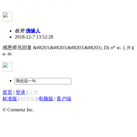
板凳
佛缘人
2018-12-7 13:52:28
感恩师兄回复 &#8203;&#8203;&#8203;&#8203;
; D( o* w- ]. |9 i(
u- m
首页
|
登录
|
注册
标准版
|
触屏版
|
电脑版
|
客户端
© Comsenz Inc.