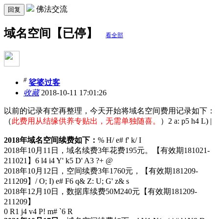
佛法交流
回复
域名空间【已停】
看全部
#
娑婆过客
收藏
2018-10-11 17:01:26
以前的记录有空再整理，今天开始将域名空间费用记录如下：
（
此费用从结缘供养专贴出，无需单独随喜。
）
2 a: p5 h4 L) |
2018年域名空间续费如下：
% H/ e# f' k/ I
2018年10月11日，域名续费3年花费195元。【有效期181021-
211021】
6 l4 i4 Y' k5 D' A3 ?+ @
2018年10月12日，空间续费3年1760元，【有效期181209-
211209】
/ O; I) e# F6 q& Z: U; G' z& s
2018年12月10日，数据库续费50M240元【有效期181209-
211209】
0 R1 j4 v4 P! m# `6 R