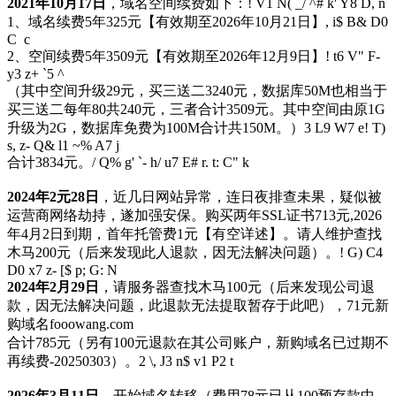
2021年10月17日
，域名空间续费如下：
! V1 N( _/ ^# k' Y8 D, n
1、域名续费5年325元【有效期至2026年10月21日】
, i$ B& D0
C c
2、空间续费5年3509元【有效期至2026年12月9日】
! t6 V" F-
y3 z+ `5 ^
（其中空间升级29元，买三送二3240元，数据库50M也相当于
买三送二每年80共240元，三者合计3509元。其中空间由原1G
升级为2G，数据库免费为100M合计共150M。）
3 L9 W7 e! T)
s, z- Q& l1 ~% A7 j
合计3834元。
/ Q% g' `- h/ u7 E# r. t: C" k
2024年2元28日
，近几日网站异常，连日夜排查未果，疑似被
运营商网络劫持，遂加强安保。购买两年SSL证书713元,2026
年4月2日到期，首年托管费1元【有空详述】。请人维护查找
木马200元（后来发现此人退款，因无法解决问题）。
! G) C4
D0 x7 z- [$ p; G: N
2024年2月29日
，请服务器查找木马100元（后来发现公司退
款，因无法解决问题，此退款无法提取暂存于此吧），71元新
购域名fooowang.com
合计785元（另有100元退款在其公司账户，新购域名已过期不
再续费-20250303）。
2 \, J3 n$ v1 P2 t
2026年3月11日
，开始域名转移（费用78元已从100预存款中