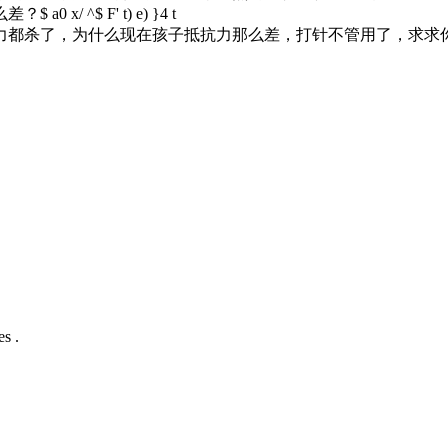
么差？
$ a0 x/ ^$ F' t) e) }4 t
都杀了，为什么现在孩子抵抗力那么差，打针不管用了，求求你们
s .