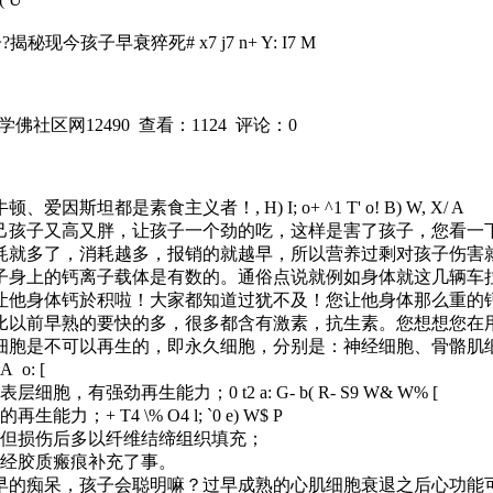
子?揭秘现今孩子早衰猝死
# x7 j7 n+ Y: I7 M
源：学佛社区网12490 查看：1124 评论：0
牛顿、爱因斯坦都是素食主义者！
, H) I; o+ ^1 T' o! B) W, X/ A
己孩子又高又胖，让孩子一个劲的吃，这样是害了孩子，您看一
耗就多了，消耗越多，报销的就越早，所以营养过剩对孩子伤害
子身上的钙离子载体是有数的。通俗点说就例如身体就这几辆车
让他身体钙於积啦！大家都知道过犹不及！您让他身体那么重的
比以前早熟的要快的多，很多都含有激素，抗生素。您想想您在
细胞是不可以再生的，即永久细胞，分别是：神经细胞、骨骼肌
 A o: [
的表层细胞，有强劲再生能力；
0 t2 a: G- b( R- S9 W& W% [
大的再生能力；
+ T4 \% O4 l; `0 e) W$ P
，但损伤后多以纤维结缔组织填充；
神经胶质瘢痕补充了事。
早的痴呆，孩子会聪明嘛？过早成熟的心肌细胞衰退之后心功能