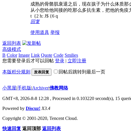
成熟的骨骼肌衰退之后，现在孩子为什么体质那
从小您给他间接的吃那么多抗生素，把他的免疫力
t {2 h: J$ {6 q
回复
使用道具
举报
返回列表
高级模式
B
Color
Image
Link
Quote
Code
Smilies
您需要登录后才可以回帖
登录
|
立即注册
本版积分规则
回帖后跳转到最后一页
发表回复
小黑屋
|
手机版
|
Archiver
|
佛教网络
GMT+8, 2026-8-8 12:28
, Processed in 0.103220 second(s), 15 querie
Powered by
Discuz!
X3.4
Copyright © 2001-2020, Tencent Cloud.
快速回复
返回顶部
返回列表