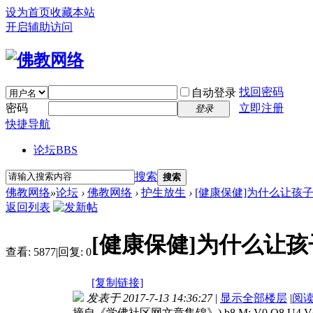
设为首页
收藏本站
开启辅助访问
找回密码
自动登录
密码
立即注册
登录
快捷导航
论坛
BBS
搜索
搜索
佛教网络
»
论坛
›
佛教网络
›
护生放生
›
[健康保健]为什么让孩
返回列表
[健康保健]为什么让
查看:
5877
|
回复:
0
[复制链接]
发表于 2017-7-13 14:36:27
|
显示全部楼层
|
阅
摘自《学佛社区网文章集锦》
) b8 M; V0 O8 U4 V