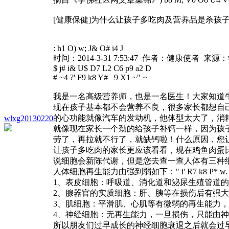
[健康保健]为什么让孩子多吃肉及营养品是杀孩
: h1 O) w; J& O# i4 J
时间：2014-3-31 7:53:47 作者：健康使者 来
$ j# i& U$ D7 L2 C6 p9 a2 D
# ~4 ?' F9 k8 Y# _9 X1 ~" ~
我是一名高级营养师，也是一名医生！大家知道
现在孩子基本都不会营养不良，很多家长都想自
的心功能就像汽车的发动机，他体型太大了，消
wlxg20130220
就像现在家长一个劲的给孩子补钙一样，因为孩
劳了，再拉就不行了，就缺钙啦！什么原因，您
让孩子多吃肉的家长更应该看看，现在鸡鱼肉蛋
说细胞会新陈代谢，但是您去查一查人体有三种
人体细胞再生能力由强到弱如下：
" i' R7 k8 P* w.
1、表皮细胞：呼吸道、消化道和泌尿生殖管道
2、腺器官的实质细胞：肝、胰等在损伤后有强
3、肌细胞：平滑肌、心肌等有微弱的再生能力
4、神经细胞：无再生能力，一旦损伤，只能由
所以朋友们过早成长的神经细胞衰退之后就会过