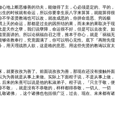
心地上断恶修善的功夫，能做得了主，心必须是定的、平的，
出生的时候就有命运，所以你要拿生辰八字来算算，就能算得很
你不学圣贤教诲也可以改，就改成恶的，你拼命造恶、穷凶极
谓上天的命运，那都是过去的因所结的果，而未来的果取决于现
比是天作之孽，我们说孽障，命运很不好，但是可以去改变。如
篇里面讲的。所以论祸福自召之理，推本于存心，就是「祸福无
能够依教奉行，究竟圆满了，你可以明心见性。底下『再附先儒
斗，用天理战胜人欲，这是格的意思。用这些先贤的教诲以宣太
，就要孜孜为善了。前面说孜孜为善，那现在还没有接触外面
以为为善就是从事上来做。实际上下面程子说，不是从事上做，
，后来的朱熹可以说是他的私淑弟子。程子说，『只主于敬，便
毋不敬」，就是没有不恭敬的，样样都得恭敬，一切人、一切
礼敬诸佛」，这个诸佛也包括很广泛，过去、现在、未来都有诸