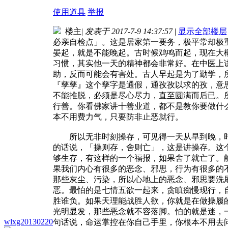
使用道具
举报
楼主
|
发表于 2017-7-9 14:37:57
|
显示全部楼层
必亲自检点」。这是居家第一要务，极平常却极
晏起，就是不能晚起。古时候鸡鸣而起，现在大
习惯，其实他一天的精神都会非常好。在中医上
助，反而可能会有害处。古人早起是为了勤学，
『孳孳』这个孳字是通假，通孜孜以求的孜，意
不能推脱，必须是尽心尽力，直至圆满而后已。
行善。你看佛家讲十善业道，都不是教你要做什
本不用费力气，只要防非止恶就行。
所以无非时刻操存，可见得一天从早到晚，时
的话说，「操则存，舍则亡」，这是讲操存。这
够生存，有这样的一个福报，如果舍了就亡了。
果我们内心有很多的恶念、邪思，行为有很多的
那些灰尘、污染，所以心地上的恶念、邪思要洗
恶。最怕的是七情五欲一起来，贪瞋痴慢现行，
胜谁负。如果天理能战胜人欲，你就是在做操履
光明显发，那些恶念就不容落脚。怕的就是迷，
wlxg20130220
句话说，命运掌控在你自己手里，你根本不用去