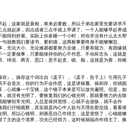
早起，这家就是衰相，将来必要败，所以子弟在家里先要讲求不
三点就起床，四点或者三点半就上早课了。一个人能够早起养成
不能得到舒展。实际上你多睡一个小时，对你并没有什么太大帮
一句就教我们要读书、要积德，这两桩事要终身不能够懈怠。
事，无论大小、无论难易都要努力去做，只要有能力、有因缘就
不一定要做事，只要能保持你的心不作恶、不动坏念头，这就是
语、绮语、两舌、恶口；意不起贪、瞋、痴，这就是为善，你根
存』。操存这个词出自《孟子》，《孟子．告子上》引用孔子
语不会造次，你的行为不会作恶，这是讲操履。操则存，你就能
耳，心就像一个宝镜，这个镜子本来是可以放光遍照。但是，如
来，就没有光明了。要恢复我们的心镜光明，那就要努力的去除
就能够恒常光明。人总是保持觉悟，心就不会放纵，就不会作
晚我们仔细观察，其实就是内心中人欲与天理在那交战，看看谁
光明。所以心镜明，则善恶自己作得主，这是觉悟了，心镜能够
得了主的这个境界，功夫已经得力，这时候祸福亦作得主了。换