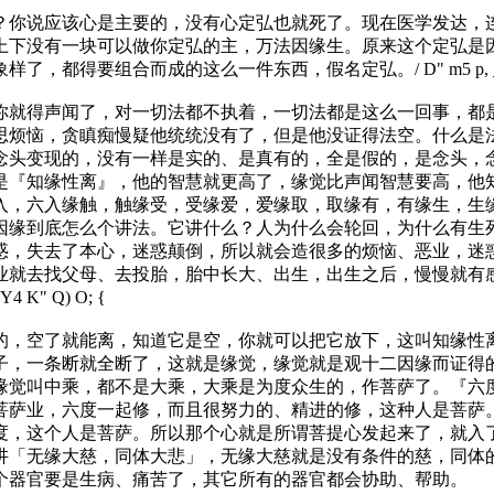
？你说应该心是主要的，没有心定弘也就死了。现在医学发达，
上下没有一块可以做你定弘的主，万法因缘生。原来这个定弘是
象样了，都得要组合而成的这么一件东西，假名定弘。
/ D" m5 p, 
就得声闻了，对一切法都不执着，一切法都是这么一回事，都是
思烦恼，贪瞋痴慢疑他统统没有了，但是他没证得法空。什么是
念头变现的，没有一样是实的、是真有的，全是假的，是念头，
是『知缘性离』，他的智慧就更高了，缘觉比声闻智慧要高，他
入，六入缘触，触缘受，受缘爱，爱缘取，取缘有，有缘生，生
因缘到底怎么个讲法。它讲什么？人为什么会轮回，为什么有生
惑，失去了本心，迷惑颠倒，所以就会造很多的烦恼、恶业，迷
业就去找父母、去投胎，胎中长大、出生，出生之后，慢慢就有
 Y4 K" Q) O; {
，空了就能离，知道它是空，你就可以把它放下，这叫知缘性离
子，一条断就全断了，这就是缘觉，缘觉就是观十二因缘而证得
缘觉叫中乘，都不是大乘，大乘是为度众生的，作菩萨了。『六
菩萨业，六度一起修，而且很努力的、精进的修，这种人是菩萨
度，这个人是菩萨。所以那个心就是所谓菩提心发起来了，就入
讲「无缘大慈，同体大悲」，无缘大慈就是没有条件的慈，同体
个器官要是生病、痛苦了，其它所有的器官都会协助、帮助。