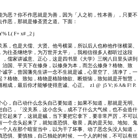
能为恶？你不作恶就是为善，因为「人之初，性本善」，只要不
去作恶，那就是修圣贤之道。下面：
Y% L( F+ x# _2 j
系，也是大儒、大贤。他号横渠，所以后人也称他作张横渠、
，为往圣继绝学，为万世开太平」，我相信很多人都听过这段
』，儒家讲诚意、正心，这是四书里《大学》三纲八目里头讲到
、治国、平天下在修身，以修身为本，而怎么修身？格物、致
个诚字，曾国藩先生讲一念不生就是诚，心里空了、清净了，一
起？格物、致知，格物是格除物欲、断烦恼，致知就是开智慧，
辅相成，最后你才能够使得意诚、心正。
z1 @ j5 V; |6 A& F! P.
心，自己动什么念头自己要知道；如果不知道，那就是无明、
恕自己，「没关系，这小念头，成不了什么大气候，也不会造什
是它起来了，这就是贼，当下要把它拿下，要非常严厉，不可以
有一个念头起来了，就知道恐惧、敬畏，真的是天知、地知、鬼
一个人在那个暗室当中，以为干了坏事、动了恶念头没人知道，
慎恐惧、要慎独，自己独处的时候、一个人的时候，不可以有丝