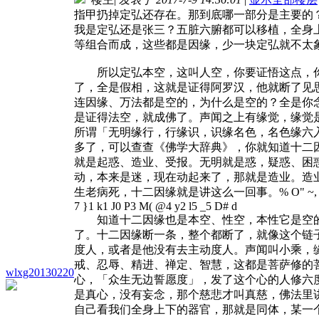
指甲扔掉定弘还存在。那到底哪一部分是主要的
我是定弘还是张三？五脏六腑都可以移植，全身
等组合而成，这些都是因缘，少一块定弘就不太
所以定弘本空，这叫人空，你要证悟这点，你
了，全是假相，这就是证得阿罗汉，他就断了见
连因缘、万法都是空的，为什么是空的？全是你
是证得法空，就成佛了。声闻之上有缘觉，缘觉
所谓「无明缘行，行缘识，识缘名色，名色缘六
多了，可以查查《佛学大辞典》，你就知道十二
就是起惑、造业、受报。无明就是惑，疑惑、困
动，本来是迷，现在动起来了，那就是造业。造
生老病死，十二因缘就是讲这么一回事。
% O" ~,
7 }1 k1 J0 P3 M( @4 y2 l5 _5 D# d
知道十二因缘也是本空、性空，本性它是空的
了。十二因缘断一条，整个都断了，就像这个链
度人，或者是他没有去主动度人。声闻叫小乘，
戒、忍辱、精进、禅定、智慧，这都是菩萨修的
wlxg20130220
心，「众生无边誓愿度」，发了这个心的人修六
是真心，没有妄念，那个慈悲才叫真慈，佛法里
自己看我们全身上下的器官，那就是同体，某一