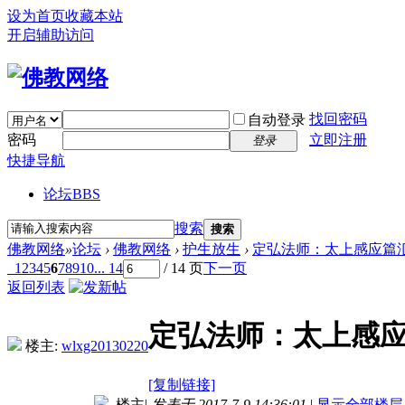
设为首页
收藏本站
开启辅助访问
找回密码
自动登录
密码
立即注册
登录
快捷导航
论坛
BBS
搜索
搜索
佛教网络
»
论坛
›
佛教网络
›
护生放生
›
定弘法师：太上感应篇
1
2
3
4
5
6
7
8
9
10
... 14
/ 14 页
下一页
返回列表
定弘法师：太上感
楼主:
wlxg20130220
[复制链接]
楼主
|
发表于 2017-7-9 14:36:01
|
显示全部楼层