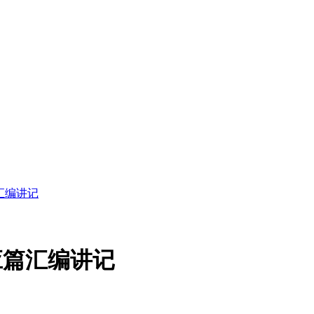
汇编讲记
应篇汇编讲记