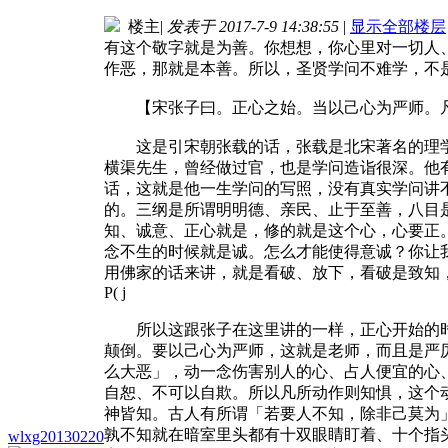
楼主
|
发表于 2017-7-9 14:38:55
|
显示全部楼层
有这个敬字就是为善。你想想，你心里对一切人
作恶，那就是本善。所以，圣贤学问不难学，不
【宋张子曰。正心之始。当以己心为严师。凡
这是引宋朝张载的话，张载是北宋著名的理学
横渠先生，曾经做过官，也是学问造诣很深。他
话，这就是他一生学问的写照，没有真实学问讲
的。三纲是所谓明明德、亲民、止于至善，八目
知、诚意、正心就是，修的就是这个心，心要正
念不生的时候就是诚。怎么才能使得意诚？你让
用佛家的话来讲，就是看破、放下，看破是致知
P( j
所以这跟张子在这里讲的一样，正心开始的时
颠倒。要以己心为严师，这就是老师，而且是严
么大恶」，动一念伤害别人的心、占人便宜的心
自恕、不可以自欺。所以凡所动作则知惧，这个
神皆知。古人有所谓「若要人不知，除非己莫为
孰不知就在暗室里头都有十双眼睛盯着、十个指
wlxg20130220