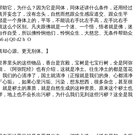
助它，为什么？因为它是同体，同体还讲什么条件，还用经过
离开妄念了，没有念头，自然而然跟众生感应道交、跟众生平
都是一个身体上的，平等，不能说右手比左手高，左手比右手
就这么个区别。凡夫跟佛就是一个迷、一个悟，悟者就是佛，迷
自作自受，所以佛怜悯他们，怜悯众生，大慈悲、无条件帮助众
 n6 a) Q0 d2 h O
离却心源。更无别体。】
界里头的这些物品，香台是宫殿，宝树是七宝行树，全是阿弥
细，《阿弥陀经》也有介绍，这就是净土。往生净土的都是莲花
。我们的心清净了，国土就清净（正报就是我们的身、心都清净
『心垢』，如果心里污垢、污染，想东想西，很多杂念，甚至很
』就是秽土的禀质，就是自然生成的这种资质。原来这个秽土也
秽，地上也不会长出污秽，为什么我们见到这些污秽？这全是我