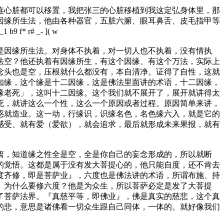
连心脏都可以移置，我把张三的心脏移植到我这定弘身体里，那
因缘所生法，他由各种器官，五脏六腑、眼耳鼻舌、皮毛指甲等
_1 b9 f* r# _- ]( w
因缘所生法。对身体不执着，对一切人也不执着，没有情执
法空？他还执着有因缘所生，有这个因缘、有这个万法，实际上
念头也是空，压根就什么都没有，本自清净。证得了自性，这就
知缘，这个缘是十二因缘，这是佛法里面讲的术语，十二因缘，
缘老死」，这叫十二因缘。这个我们就不展开了，展开就讲得太
死，就讲这么一个性，这么一个原因或者过程。原因简单来讲，
惑就造业。这一动，行缘识，识缘名色，名色缘六入，就是它的
感受、就有爱（爱欲），就会追求，最后就形成未来果报，就有
，知道缘之性全是空，全是你自己的妄念形成的，所以就断
的觉悟。这都是属于没有发大菩提心的，他只能自度，还不肯去
度齐修，即是菩萨业』，六度也是佛法讲的术语，所谓布施、持
。为什么要修六度？他是为众生，所以菩萨必定是发了大菩提
了菩萨法界。『真慈平等，即佛业』，佛是真实的慈悲，这个真
的悲，意思是诸佛看一切众生跟自己同体，一体的。就好像我们