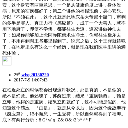
安，这个身安有两重意思，一个是从健康角度上讲，身体没
病，原来的宿疾都好了；第二个讲他的福报现前，身心安乐。
所以『不须在此』，这个此就是此地东岳大帝那个衙门，审判
的多半是罪人。真正力行《感应篇》，成了一个大善人，就不
用下地府了，即使不学佛，都能往生天道，道家讲做神仙去
了；如果你能够加上念阿弥陀佛求生净土，你就往生极乐去
了，不用再到阎王爷那里报到了。说完之后，这个王巽就还魂
了，在地府里头有这么一个经历，就是现在我们医学里讲的濒
死体验，
#
25
wlxg20130220
2017-7-9 14:07:43
在临近死亡的时候都会出现这种状况，那是真的，不是假的，
绝不是幻觉。他还魂了，苏醒过来，结果『重病顿愈』，顿是
立即，他得的是重病，结果立刻就好了，这不可能是假的。他
知道这个感应，『由是』，就是从今以后，因为这个缘故奉行
《感应篇》，绝不懈怠，一生受持，所以自然就得到了福寿。
底下有两行分析：
8 G/ y( q Z& O& \2 b* ^* F