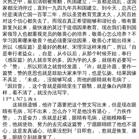
火热之中，最后清朝被推翻，民国建立，一直都是战乱，这国
家都没消停过，直到一九四九年共和国建立。到今天，总共已
经是满清亡国一百零二年，所以圣贤教育荒废太久，人民百姓
对这个信心都失去了。而现在真正希望能够和谐社会，唯有重
新复兴起来，最快速的莫过于提倡因果教育。现在我们看到国
家领导人也都重视党员的敬畏心的培养，敬畏心怎么培养？不
学习因果哪来敬畏？他必须要深信因果，敬畏心才能出得来，
所以《感应篇》是最好的教材。宋理宗这样来推广，所以『自
是奉行者益众』，自是，从今以后，从那个时候开始，奉行
《感应篇》的人就非常的多。因为学的人多，就很有必要写一
个『赞』，所以郑清之就曾经发愿，『许』就是许愿，要作一
篇赞，赞的意思也就是鼓励大家来学习，也是弘扬。结果因缘
不具足，『未成』，没能够写成，而他的眼睛就有毛病了，
『因目眚』，这个眚就是眼睛里生了眼翳，就是像白内障那
样，看不清了，就没办法写字。
1 F* i, N7 ], |& x
这就很遗憾，他许了愿要把这个赞文写出来，但是现在眼
睛有毛病，写不出来，怎么办？可是他没有退心，『力疾作
赞』，力是奋力，疾就是赶紧，眼睛有毛病，还能模糊看一
些，他就使劲、努力的去完成这篇赞，宁愿眼睛瞎了他也不退
心，这是发真诚心。结果没想到『目即愈』，愈就是恢复、康
复，眼睛立刻就康复了，