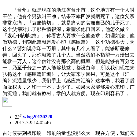
『台州』就是现在的浙江省台州市，这个地方有一个人叫
王竺，他有个男孩叫王净，结果不幸四岁就病死了，这位父亲
非常哀痛，『哀痛情切』，就是痛切的哀痛自己的儿子死了。
这个父亲对儿子那种情很深，希望求他再回来，他怎么做？
『发心刊刻此篇』。你看古人要求什么他会求，如理如法，他
做功德，刊刻此篇就是发心印《感应篇》，这个功德很大，为
什么？譬如说你印一万册，其中有几个人看了，能够断恶修
善，回头了，那你就救了几个人。当然我们不指望一万册出去
能救一万人，这个估计没有那么高的概率，但是能够有百分之
一，乃至千分之一的人能够获益，都没白印，所以我们现在来
弘扬这个《感应篇汇编》，让大家来学因果。可是这个《汇
编》流通量很少，我们手上《感应篇汇编》这本书，我看了后
面版权页，才印一千本，太少了。如果大家能够发心来印，广
为流通，我们就有教材，学的人就方便。现在印刷容易了，
#
23
wlxg20130220
2017-7-9 14:05:46
古时候要刻板印刷，印刷的量也没那么大，现在方便，我们来