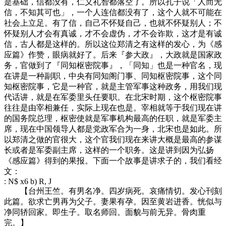
是基础，信都没有，仁义礼智都落空了。所以孔子说「人而无
信，不知其可也」，一个人连信都没有了，这个人就不可能在
社会上立足。有了信，自己不怀疑自己，也就不怀疑别人；不
怀疑别人才会有真诚，才不会虚伪，才不会诈欺，这才是有诚
信，古人都是这样的。所以这位郑清之有这样的发心，为《感
应篇》作赞，眼病就好了。后来『参大政』，大政就是国家政
务，官做到了『同知枢密院事』，「同知」也是一种官名，现
在讲是一种副职，中央有同知阁门事、同知枢密院事，这个同
知枢密院事，它是一种官，就是主管军事这种政务，用我们现
代话讲，就是在军委里头任要职。在北宋时期，这个枢密院事
往往是由宰相兼任，实际上现在也是。宰相就等于我们现在讲
的国务院总理，枢密使就是军事机构最高的任职，就是军委主
席，现在中国领导人都是党政军合为一身，北宋也是如此。所
以郑清之做的官很大，这个官我们现在来讲大概是最高的参谋
长或者是军委副主席，这样的一个职务。这是讲到因为弘扬
《感应篇》得到的果报。下面一个故事是讲求子的，我们看经
文：
: N$ x6 b) R, J
【台州王竺。有男名净。四岁病死。哀痛情切。发心刊刻
此篇。欲求亡男再为父子。妻果有孕。因至黄岩进香。恍似与
净同轿回家。即生子。取名师回。面貌与前无异。骨肉重
完。】