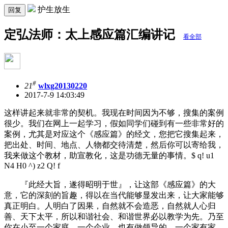
护生放生
回复
定弘法师：太上感应篇汇编讲记
看全部
#
21
wlxg20130220
2017-7-9 14:03:49
这样讲起来就非常的契机。我现在时间因为不够，搜集的案例
很少。我们在网上一起学习，假如同学们碰到有一些非常好的
案例，尤其是对应这个《感应篇》的经文，您把它搜集起来，
把出处、时间、地点、人物都交待清楚，然后你可以寄给我，
我来做这个教材，助宣教化，这是功德无量的事情。
$ q! u1
N4 H0 ^) z2 Q! f
『此经大旨，遂得昭明于世』，让这部《感应篇》的大
意，它的深刻的旨趣，得以在当代能够显发出来，让大家能够
真正明白。人明白了因果，自然就不会造恶，自然就人心归
善、天下太平，所以和谐社会、和谐世界必以教学为先。乃至
你在小至一个家庭、一个企业，也有做领导的，一个家有家