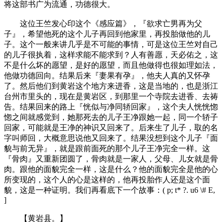
将这部书广为流通，功德很大。
这位王竺发心印这个《感应篇》，『欲求亡男再为父
子』，希望他死的这个儿子再回到他家里，再投胎做他的儿
子。这个一般来讲几乎是不可能的事情，可是这位王竺对自己
的儿子很执着，这样求能不能求到？人有善愿，天必佑之，这
不是什么坏的愿望，是好的愿望，而且他做得也很如理如法，
他做功德回向。结果后来『妻果有孕』，他夫人真的又怀孕
了。然后他们到黄岩这个地方来进香，这是当地的，也是浙江
台州市里头的，现在是黄岩区，到那里一个寺院去进香、去祷
告。结果回来的路上『恍似与净同轿回家』，这个夫人恍恍惚
惚之间就感觉到，她那死去的儿子王净跟她一起，同一个轿子
回家，可能就是王净的神识又回来了。后来生了儿子，取的名
字叫师回，大概意思说他又回来了。结果没想到这个儿子『面
貌与前无异』，就是跟前面死的那个儿子王净完全一样。这
『骨肉』又重新团圆了，骨肉就是一家人，父母、儿女就是骨
肉。跟他的面貌完全一样，这是什么？他的面貌完全是他的心
所变现的，这个人的心是这样的，他再投胎作人还是这个面
貌，这是一种证明。我们再看底下一个故事：
( p; t* ?. u6 \# E,
]
【黄岩县。】