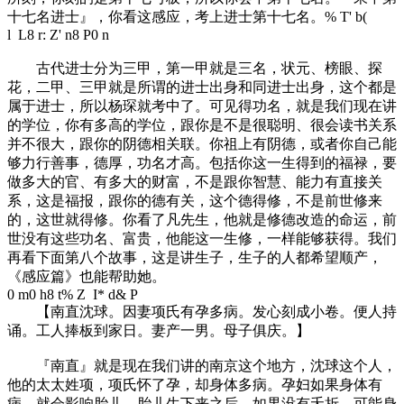
十七名进士』，你看这感应，考上进士第十七名。
% T' b(
l L8 r: Z' n8 P0 n
古代进士分为三甲，第一甲就是三名，状元、榜眼、探
花，二甲、三甲就是所谓的进士出身和同进士出身，这个都是
属于进士，所以杨琛就考中了。可见得功名，就是我们现在讲
的学位，你有多高的学位，跟你是不是很聪明、很会读书关系
并不很大，跟你的阴德相关联。你祖上有阴德，或者你自己能
够力行善事，德厚，功名才高。包括你这一生得到的福禄，要
做多大的官、有多大的财富，不是跟你智慧、能力有直接关
系，这是福报，跟你的德有关，这个德得修，不是前世修来
的，这世就得修。你看了凡先生，他就是修德改造的命运，前
世没有这些功名、富贵，他能这一生修，一样能够获得。我们
再看下面第八个故事，这是讲生子，生子的人都希望顺产，
《感应篇》也能帮助她。
0 m0 h8 t% Z I* d& P
【南直沈球。因妻项氏有孕多病。发心刻成小卷。便人持
诵。工人捧板到家日。妻产一男。母子俱庆。】
『南直』就是现在我们讲的南京这个地方，沈球这个人，
他的太太姓项，项氏怀了孕，却身体多病。孕妇如果身体有
病，就会影响胎儿，胎儿生下来之后，如果没有夭折，可能身