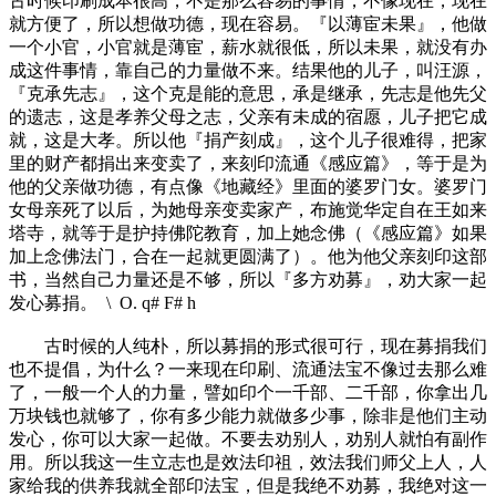
古时候印刷成本很高，不是那么容易的事情，不像现在，现在
就方便了，所以想做功德，现在容易。『以薄宦未果』，他做
一个小官，小官就是薄宦，薪水就很低，所以未果，就没有办
成这件事情，靠自己的力量做不来。结果他的儿子，叫汪源，
『克承先志』，这个克是能的意思，承是继承，先志是他先父
的遗志，这是孝养父母之志，父亲有未成的宿愿，儿子把它成
就，这是大孝。所以他『捐产刻成』，这个儿子很难得，把家
里的财产都捐出来变卖了，来刻印流通《感应篇》，等于是为
他的父亲做功德，有点像《地藏经》里面的婆罗门女。婆罗门
女母亲死了以后，为她母亲变卖家产，布施觉华定自在王如来
塔寺，就等于是护持佛陀教育，加上她念佛（《感应篇》如果
加上念佛法门，合在一起就更圆满了）。他为他父亲刻印这部
书，当然自己力量还是不够，所以『多方劝募』，劝大家一起
发心募捐。
\ O. q# F# h
古时候的人纯朴，所以募捐的形式很可行，现在募捐我们
也不提倡，为什么？一来现在印刷、流通法宝不像过去那么难
了，一般一个人的力量，譬如印个一千部、二千部，你拿出几
万块钱也就够了，你有多少能力就做多少事，除非是他们主动
发心，你可以大家一起做。不要去劝别人，劝别人就怕有副作
用。所以我这一生立志也是效法印祖，效法我们师父上人，人
家给我的供养我就全部印法宝，但是我绝不劝募，我绝对这一