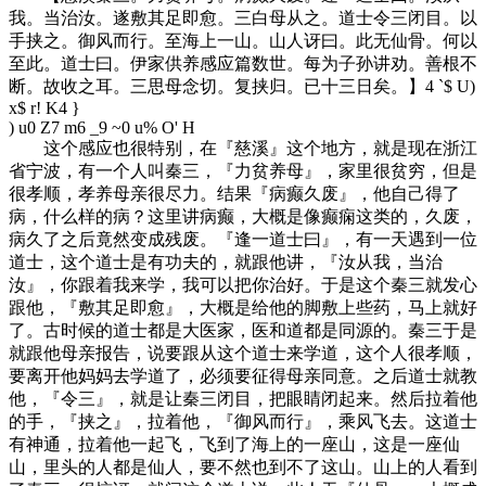
我。当治汝。遂敷其足即愈。三白母从之。道士令三闭目。以
手挟之。御风而行。至海上一山。山人讶曰。此无仙骨。何以
至此。道士曰。伊家供养感应篇数世。每为子孙讲劝。善根不
断。故收之耳。三思母念切。复挟归。已十三日矣。】
4 `$ U)
x$ r! K4 }
) u0 Z7 m6 _9 ~0 u% O' H
这个感应也很特别，在『慈溪』这个地方，就是现在浙江
省宁波，有一个人叫秦三，『力贫养母』，家里很贫穷，但是
很孝顺，孝养母亲很尽力。结果『病癫久废』，他自己得了
病，什么样的病？这里讲病癫，大概是像癫痫这类的，久废，
病久了之后竟然变成残废。『逢一道士曰』，有一天遇到一位
道士，这个道士是有功夫的，就跟他讲，『汝从我，当治
汝』，你跟着我来学，我可以把你治好。于是这个秦三就发心
跟他，『敷其足即愈』，大概是给他的脚敷上些药，马上就好
了。古时候的道士都是大医家，医和道都是同源的。秦三于是
就跟他母亲报告，说要跟从这个道士来学道，这个人很孝顺，
要离开他妈妈去学道了，必须要征得母亲同意。之后道士就教
他，『令三』，就是让秦三闭目，把眼睛闭起来。然后拉着他
的手，『挟之』，拉着他，『御风而行』，乘风飞去。这道士
有神通，拉着他一起飞，飞到了海上的一座山，这是一座仙
山，里头的人都是仙人，要不然也到不了这山。山上的人看到