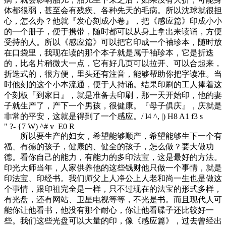
体都很弱，甚至会有残疾、各种先天的毛病。所以沈球就很担
心，怎么办？他就『发心刻成小卷』，把《感应篇》印成小小
的一个册子，便于携带，随时都可以从身上拿出来读诵，方便
受持的人。所以《感应篇》可以把它印成一个袖珍本，随时放
在口袋里，我现在读的那个本子就是属于袖珍本，它是折迭
的，比名片稍微大一点，它有好几页可以拉开、可以合起来，
折迭式的，很方便，里头还有注音，能够帮助你把字读准。当
时他刻的这个小本流通，便于人持诵。结果印刷的工人捧着这
个刻板『到家日』，就是准备去印刷，那一天开始印，他的妻
子就生产了，产下一个男孩，很健康。『母子俱庆』，庆就是
非常的平安，这就是得到了一个感应。
/ l4 ^, |) H8 A1 f3 s
" ?- {7 W) ^# v E0 R
所以要生产的妇女，希望能够顺产，希望能够生下一个有
福、有德的孩子，健康的、健全的孩子，怎么做？要大做功
德。看你自己的能力，有能力的多印法宝，这是最好的方法。
印光大师当年，人家供养他的这些钱财他只做一个事情，就是
印法宝、印经书。我们师父上人净公上人老和尚一生也是做这
个事情，跟印祖完全是一样，只不过现在的法宝的形式多样，
有光盘，还有网站、卫星电视等等，不光是书。而且现代人可
能你让他看书，他没有那个耐心，你让他看碟子还比较好一
些。我们这些光盘可以大量的印，像《感应篇》，过去曾经出