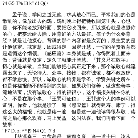
?4 G5 T% I3 k" d! Q( \
孟子说，学问之道无他，求其放心而已。平常我们的心是
散乱的，像放出去的鸡，鸡到晚上得把牠收回笼里头，心也
是，你不能老放到外面，要把它收回来。所以摄心就是收摄你
的心，把妄念给去除，用背诵的方法最好。孩子为什么要背
经？就是让他摄心。背诵的那个内容都是次要的，最主要的是
让他修定。戒定慧，因戒得定，因定开慧，一切的圣贤教育都
是遵循这个纲领。《感应篇》本身就是戒，你得照着上面来
做；背诵就是修定，定久了就能开智慧。『其义只在敬字』，
摄心就是恭敬。当我们能够把心真正定下来，那个诚敬心就流
露出来了，无论待人、处事、接物，都有诚敬，都不敢放肆、
都不敢怠慢。所以，诚敬心的培养是学圣、学贤关键之所在，
也是你福报能不能得到的关键。如果我们修善，做这些善事，
流通法宝，没有诚敬心，得的福很小，这个福报关键在你的
心，不是在那个事。『王巽可证也』，王巽这个人的事例可以
证明。你看，他就是读了一遍《感应篇》就得延寿、康宁，得
这么大的福报，他就是读一遍，但是这一遍他读得很恭敬，读
完之后心那么欢喜，马上受益，这叫法喜。我们再看下面一个
故事：
' F7 D. z; ^* |9 N4 Q1 [7 d
【慈溪秦三。力贫养母。病癫久废。逢一道士曰。汝从