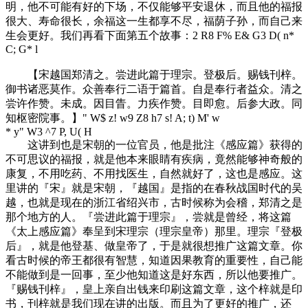
明，他不可能有好的下场，不仅能够平安退休，而且他的福报
很大、寿命很长，余福这一生都享不尽，福荫子孙，而自己来
生会更好。我们再看下面第五个故事：
2 R8 F% E& G3 D( n*
C; G* l
【宋越国郑清之。尝进此篇于理宗。登极后。赐钱刊梓。
御书诸恶莫作。众善奉行二语于篇首。自是奉行者益众。清之
尝许作赞。未成。因目眚。力疾作赞。目即愈。后参大政。同
知枢密院事。】
" W$ z! w9 Z8 h7 s! A; t) M' w
* y" W3 ^7 P, U( H
这讲到也是宋朝的一位官员，他是批注《感应篇》获得的
不可思议的福报，就是他本来眼睛有疾病，竟然能够神奇般的
康复，不用吃药、不用找医生，自然就好了，这也是感应。这
里讲的『宋』就是宋朝，『越国』是指的在春秋战国时代的吴
越，也就是现在的浙江省绍兴市，古时候称为会稽，郑清之是
那个地方的人。『尝进此篇于理宗』，尝就是曾经，将这篇
《太上感应篇》奉呈到宋理宗（理宗皇帝）那里。理宗『登极
后』，就是他登基、做皇帝了，于是就很想推广这篇文章。你
看古时候的帝王都很有智慧，知道因果教育的重要性，自己能
不能做到是一回事，至少他知道这是好东西，所以他要推广。
『赐钱刊梓』，皇上亲自出钱来印刷这篇文章，这个梓就是印
书，刊梓就是我们现在讲的出版。而且为了更好的推广，还