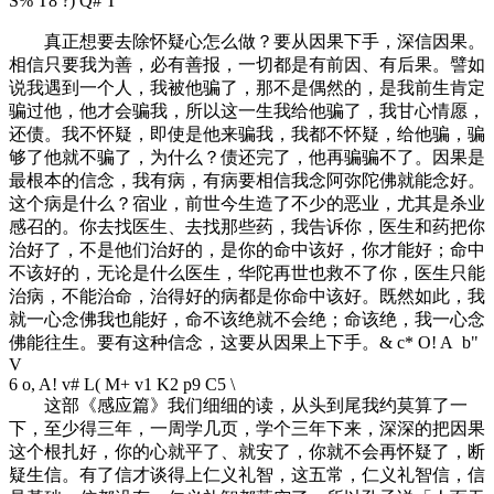
S% T8 ?) Q# T
真正想要去除怀疑心怎么做？要从因果下手，深信因果。
相信只要我为善，必有善报，一切都是有前因、有后果。譬如
说我遇到一个人，我被他骗了，那不是偶然的，是我前生肯定
骗过他，他才会骗我，所以这一生我给他骗了，我甘心情愿，
还债。我不怀疑，即使是他来骗我，我都不怀疑，给他骗，骗
够了他就不骗了，为什么？债还完了，他再骗骗不了。因果是
最根本的信念，我有病，有病要相信我念阿弥陀佛就能念好。
这个病是什么？宿业，前世今生造了不少的恶业，尤其是杀业
感召的。你去找医生、去找那些药，我告诉你，医生和药把你
治好了，不是他们治好的，是你的命中该好，你才能好；命中
不该好的，无论是什么医生，华陀再世也救不了你，医生只能
治病，不能治命，治得好的病都是你命中该好。既然如此，我
就一心念佛我也能好，命不该绝就不会绝；命该绝，我一心念
佛能往生。要有这种信念，这要从因果上下手。
& c* O! A b"
V
6 o, A! v# L( M+ v1 K2 p9 C5 \
这部《感应篇》我们细细的读，从头到尾我约莫算了一
下，至少得三年，一周学几页，学个三年下来，深深的把因果
这个根扎好，你的心就平了、就安了，你就不会再怀疑了，断
疑生信。有了信才谈得上仁义礼智，这五常，仁义礼智信，信