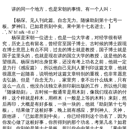
讲的同一个地方，也是宋朝的事情。有一个人叫：
【杨琛。见人刊此篇。自念无力。随缘助刻第十七号一
板。梦神曰。已如君所刻中矣。果中第十七名进士。】
. `, N' b! n& ~8 z/ ?
杨琛是宋朝一位进士，也是一位大学者，对经学很有研
究，历史上也有留名，曾经官至国子博士。古时候的博士跟现
在博士意思上有点不同，过去的博士就是教授，国子博士就是
国子监里头的，也就是现在讲的国立大学的教授，这是他的名
望很高。杨琛当时出身贫寒，还没有考上功名之前，他就一定
是力行《感应篇》，所以他自己见到人要刊印这篇文章，他就
很愿意一起随喜，说明他对这篇文章特别的重视，也非常愿意
去弘扬。但是『自念无力』，家里穷，拿不出什么钱来，只有
这么一点点，他没办法独立承担印刷出版的工作，所以他只能
『随缘助刻』。古时候一般通常是用木刻，像我们现在讲的付
梓，这个梓就是梓木，用梓木（一般是上等的木料）来刻，然
后再印，大概是有好多板，一块一块的，他就『助刻第十七号
板』。结果做了这桩好事，晚上就有感应，梦到神人、天神，
跟他讲，『已如君所刻中矣』，你已经得到这个功名了，因为
你发心做了这桩好事，你所得到的那个功名，考第几名？如君
所刻，你刻的是第十七号板，所以你会中第十七名。『果中第