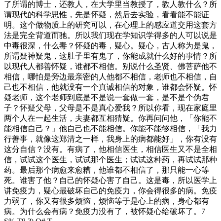
了所谓的博士，还教人，在大学里当教授了，教人教什么？所
谓现代的科学思惟，先是怀疑，然后去实验，看看能不能证
明。这个做物质上的研究可以，在心理上的感应道交用这套方
法是完全背道而驰。所以我们现在学知识学得多的人可以说是
中毒很深，什么毒？怀疑的毒，疑心。疑心，古人称为是鬼，
所谓疑神疑鬼，这肚子里有鬼了，你能成就什么好的事情？所
以现代人都善怀疑，谁都不相信。别说什么圣贤、佛菩萨他不
相信，哪怕是旁边最亲密的人他都不相信，老师也不相信，自
己也不相信，他就没有一个真诚相信的对象，谁都会怀疑。怀
疑老师，这个老师到底是不是说一套做一套，是不是个伪君
子？怀疑父母，父母是不是真心爱我？所以你看，现在家庭里
两个人在一起生活，夫妻都互相猜疑。你再问问他，「你能不
能相信自己？」他自己也不能相信。你能不能够相信，「我力
行善事，就像这郑清之一样，我身上的病都能好」，你有没有
这分自信？没有。有病了，他相信医生，相信医生又不是全相
信，试试这个医生，试试那个医生；试试这种药，再试试那种
药。最后那个病愈来愈糟，他谁都不相信了，那只能一心等
死。谁害了他？自己的怀疑心害了自己。这是毒，所以医学上
讲免疫力，疑心最破坏自己的免疫力，你会得很多的病。免疫
力弱了，你又有很多烦恼，烦恼等于是心上的病，身心都有
病。为什么会有病？免疫力没有了，被怀疑心给破坏了。
7