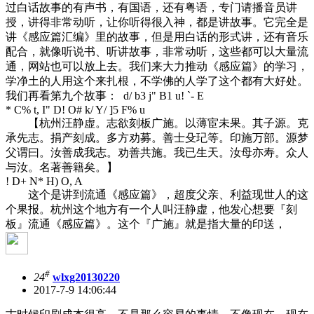
过白话故事的有声书，有国语，还有粤语，专门请播音员讲
授，讲得非常动听，让你听得很入神，都是讲故事。它完全是
讲《感应篇汇编》里的故事，但是用白话的形式讲，还有音乐
配合，就像听说书、听讲故事，非常动听，这些都可以大量流
通，网站也可以放上去。我们来大力推动《感应篇》的学习，
学净土的人用这个来扎根，不学佛的人学了这个都有大好处。
我们再看第九个故事：
d/ b3 j" B1 u! `- E
* C% t, I" D! O# k/ Y/ ]5 F% u
【杭州汪静虚。志欲刻板广施。以薄宦未果。其子源。克
承先志。捐产刻成。多方劝募。善士殳玘等。印施万部。源梦
父谓曰。汝善成我志。劝善共施。我已生天。汝母亦寿。众人
与汝。名著善籍矣。】
! D+ N* H) O, A
这个是讲到流通《感应篇》，超度父亲、利益现世人的这
个果报。杭州这个地方有一个人叫汪静虚，他发心想要『刻
板』流通《感应篇》。这个『广施』就是指大量的印送，
#
24
wlxg20130220
2017-7-9 14:06:44