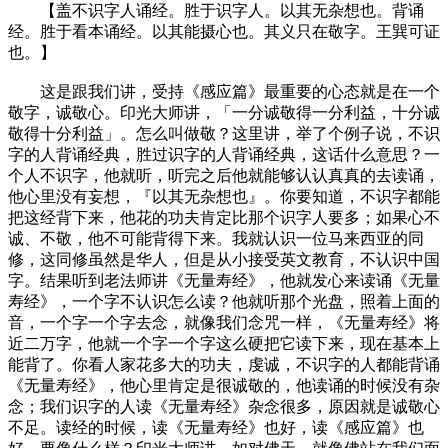
【盖不识字人诵经。胜于识字人。以其无杂想也。背诵
经。胜于看本诵经。以其能摄心也。其义只在敬字。王巽可证
也。】
这是跟我们讲，受持《感应篇》最重要的心态就是在一个
敬字，诚敬心。印光大师讲，「一分诚敬得一分利益，十分诚
敬得十分利益」。怎么叫做敬？这里讲，举了个例子说，不识
字的人背诵经典，胜过识字的人背诵经典，这话什么意思？一
个人不识字，他就听，听完之后他就能够认认真真的去读诵，
他心里没有妄想，『以其无杂想也』。你要知道，不识字都能
把这经背下来，他花的功夫肯定比那个识字人要多；如果心不
诚、不敬，他不可能背得下来。我就认识一位马来西亚的同
修，这同修虽然是华人，但是从小接受英文教育，不认识中国
字。结果听到老法师讲《无量寿经》，他就发心来读诵《无量
寿经》，一个字不认识怎么读？他就听那个光盘，照着上面的
音，一个字一个字去念，就像我们念咒一样，《无量寿经》将
近二万字，他就一个字一个字这么硬把它读下来，现在基本上
能背了。你看人家花多大的功夫，虔诚，不识字的人都能背诵
《无量寿经》，他心里肯定是很诚敬的，他读诵的时候没有杂
念；我们识字的人读《无量寿经》杂念很多，原因就是诚敬心
不足。读经的时候，读《无量寿经》也好，读《感应篇》也