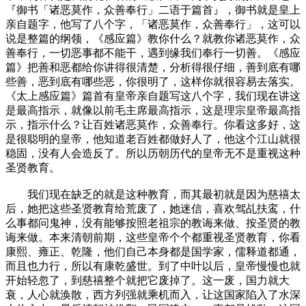
『御书「诸恶莫作，众善奉行」二语于篇首』，御书就是皇上
亲自题字，他写了八个字，「诸恶莫作，众善奉行」，这可以
说是整篇的纲领，《感应篇》教你什么？就教你诸恶莫作，众
善奉行，一切恶事都不能干，遇到缘我们奉行一切善。《感应
篇》把善和恶都给你讲得很清楚，分析得很仔细，善到底有哪
些善，恶到底有哪些恶，你很明了，这样你就很容易去落实。
《太上感应篇》篇首有皇帝亲自题写这八个字，我们现在讲这
是最高指示，就像以前毛主席最高指示，这是理宗皇帝最高指
示，指示什么？让百姓诸恶莫作，众善奉行。你看这多好，这
是很聪明的皇帝，他知道老百姓都做好人了，他这个江山就很
稳固，没有人会造反了。所以历朝历代的皇帝无不是重视这种
圣贤教育。
我们现在缺乏的就是这种教育，而其最初就是因为慈禧太
后，她把这些圣贤教育给荒废了，她迷信，喜欢驾乩扶鸾，什
么事都问鬼神，没有能够按照老祖宗的教诲来做、按圣贤的教
诲来做。本来清朝前期，这些皇帝个个都重视圣贤教育，你看
康熙、雍正、乾隆，他们自己本身都是国学家，儒释道都通，
而且也力行，所以有康乾盛世。到了中叶以后，皇帝慢慢也就
开始轻忽了，到慈禧整个就把它废掉了。这一废，国力就大
衰，人心就涣散，西方列强就乘机而入，让这国家陷入了水深