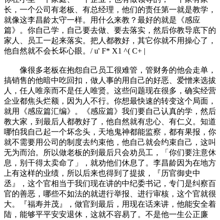
长，一个公司有老板、有总经理，他们的责任第一就是教学，
就像这李昌龄太守一样。用什么来教？最好的就是《感应
篇》。你自己学，自己要去做、要去落实，然后你教导底下的
家人、员工一起来落实。把人都教好，其它你就不用操心了，
他自然就不会长坏心眼。
/ u' F* X1 ^( C+ |
像很多老板在抱怨自己员工很难管，管财务的他会走单，
搞销售的他暗中吃回扣，做人事的用自己的好恶、爱憎来选拔
人，任人唯亲而不是任人唯贤。这些问题现在很多，确实经营
企业都焦头烂额，因为人不行。你想最快速的转变这个局面，
就用《感应篇汇编》。《感应篇》我们要自己认真的学，然后
教大家，到最后人都教好了，他自然就有忠心、有仁义。知道
哪怕我自己起一个坏念头，天地鬼神都能监察，都有果报，你
就不需要用公司的制度去约束他，他自己就会约束自己，这叫
无为而治。所以做老板的到最后只会劝员工，「你们要注意休
息，别干得太卖命了」，就劝他们休息了。李昌龄因为在地方
上有这样的业绩，所以后来也得到了提拔，『历官御史中
丞』，这个官相当于我们现在讲的中纪委书记，专门是纠察百
官的善恶，哪些不如法的就进行举报、进行审核，这个官就很
大。『福寿并茂』，做官到最后，用现在话来讲，他能安全着
陆，能够平平安安退休，这就不容易了。不是他一生公正廉