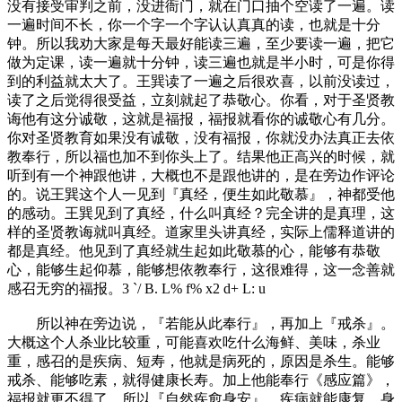
没有接受审判之前，没进衙门，就在门口抽个空读了一遍。读
一遍时间不长，你一个字一个字认认真真的读，也就是十分
钟。所以我劝大家是每天最好能读三遍，至少要读一遍，把它
做为定课，读一遍就十分钟，读三遍也就是半小时，可是你得
到的利益就太大了。王巽读了一遍之后很欢喜，以前没读过，
读了之后觉得很受益，立刻就起了恭敬心。你看，对于圣贤教
诲他有这分诚敬，这就是福报，福报就看你的诚敬心有几分。
你对圣贤教育如果没有诚敬，没有福报，你就没办法真正去依
教奉行，所以福也加不到你头上了。结果他正高兴的时候，就
听到有一个神跟他讲，大概也不是跟他讲的，是在旁边作评论
的。说王巽这个人一见到『真经，便生如此敬慕』，神都受他
的感动。王巽见到了真经，什么叫真经？完全讲的是真理，这
样的圣贤教诲就叫真经。道家里头讲真经，实际上儒释道讲的
都是真经。他见到了真经就生起如此敬慕的心，能够有恭敬
心，能够生起仰慕，能够想依教奉行，这很难得，这一念善就
感召无穷的福报。
3 `/ B. L% f% x2 d+ L: u
所以神在旁边说，『若能从此奉行』，再加上『戒杀』。
大概这个人杀业比较重，可能喜欢吃什么海鲜、美味，杀业
重，感召的是疾病、短寿，他就是病死的，原因是杀生。能够
戒杀、能够吃素，就得健康长寿。加上他能奉行《感应篇》，
福报就更不得了，所以『自然疾愈身安』，疾病就能康复。身