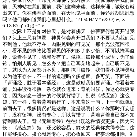
好，要像什么样？印光大师讲，如对佛天，就像佛站在我们面
前，天神站在我们面前，我们这样来读、这样来诵，诚敬心就
出来了。你在佛菩萨面前、在天地鬼神面前，你还敢胡思乱想
吗？他们都知道我们心里想什么。
' ?1 \4 H/ V# e& O) w; X
6 T8 E5 q' x0 g( ~" v
实际上不是如对佛天，是对着佛天，佛菩萨何曾离开过我
们？头上三尺有神灵，神灵何尝离开过我们？不要认为我们见
不到他，他就不存在，肉眼见到的可见光，那个光波范围很
小，看不见的事物比看得见的不知多了多少倍。不可以掩耳盗
铃，说看不见了，我就没有了。像掩耳盗铃那个成语，为了偷
铃，怕别人听见，怎么办？把自己耳朵堵起来，自己听不见
了，就以为人家都听不见，那叫掩耳盗铃。我们看不见神灵就
以为他不存在，不一样的道理吗？多愚痴、多可笑。下面讲
『背诵经，胜于看本诵经』，这是鼓励我们要背诵。你看着本
诵，如果读得很熟，杂念就会进来；背的时候，你这心就更专
注，因为杂念一进来的时候就背错了。别说《感应篇》这么
短，它一样，背着背着错行了，本来背这一句，下一句就跳到
前面去了，很多情况都是这样。这是说明什么？你那时打妄想
了，没有留神、没有专心，所以背错了，背着背着自己都不知
背到哪去了。背《无量寿经》往往出现这种情况更多，因为它
长；《感应篇》短，还比较容易，愈长的经典你愈得专注，这
样能够摄心。摄心就是专心，把心收回来，把妄念都排除。
9