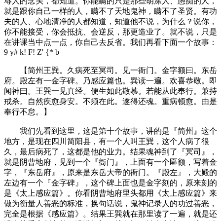
辱人的念头，都知道。你能瞒的只是那些胡涂人、愚痴的人，
就是跟你自己一样的人，瞒不了天地鬼神，瞒不了圣贤。有功
夫的人、心地清净的人都知道，知道他不说，为什么？说你，
你不能接受，你会抵抗、会逆反，那更造业了。就不说，只是
在讲课当中点一点，你自己去反省。我们再看下面一个故事：
9 y# k! F! Z' {* b
【简州王巽。久病死至冥司。见一衙门。金字额曰。东岳
府。殿左有一金字碑。乃感应篇也。巽读一遍。欢喜恭敬。即
闻神曰。王巽一见真经。便生如此敬慕。若能从此奉行。兼持
戒杀。自然疾愈身安。不须在此。遂得还魂。重病顿愈。由是
奉行不怠。】
我们先看到这里，这是第十个故事，讲的是『简州』这个
地方，是现在四川简阳县，有一个人叫王巽，这个人病了很
久，最后病死了，这都是他的业力。结果魂神到了『冥司』，
就是阴曹地府，见到一个『衙门』，上面有一个匾额，写着金
字，『东岳府』，原来是东岳大帝的衙门。『殿左』，大殿的
左边有一个『金字碑』，这个碑上面也是金字刻的，原来刻的
是《太上感应篇》。你看阴曹地府里头都用《太上感应篇》来
做为衡量人善恶的标准，换句话说，鬼神记录人的功过善恶，
完全是根据《感应篇》。结果王巽就在那里读了一遍，就是还