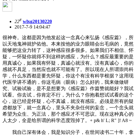
#
22
wlxg20130220
2017-7-9 14:04:47
很神奇。这都是因为他发起这一念真心来弘扬《感应篇》，所
以天地鬼神就护佑他。本来按他的业力眼睛会出毛病的，竟然
能够把这业力转了，这种感应很多很多。如果我们不相信、怀
疑，一怀疑你就得不到这样的感应，为什么？感应最重要的是
用真诚心，如果我有怀疑，真诚心就没有。没有真诚心，你的
感就不具足，当然应也就不可能有了。所以现在人所谓崇尚科
学，什么东西都是要先怀疑，你这个有没有科学根据？这用现
代医学讲不通的，你这毛病（眼病）怎么好的，我来做做研
究、试验试验，是不是想要为《感应篇》作篇赞就能好？我试
试看。你去试，你肯定不行，为什么？你抱着想试试看的这个
心，这已经是怀疑，心不真诚，就没有感应。必须是所有的疑
虑都放下，就一念真心，里头不夹杂任何的妄念，一个念头就
希望为众生、为正法，那个感应才不可思议。现在这种真心的
人太少，全是给所谓的科学态度毁掉了。
+ p& h' L; R" ]! A8 ~
我自己深有体会，我是知识分子，在世间读书二十年，拿