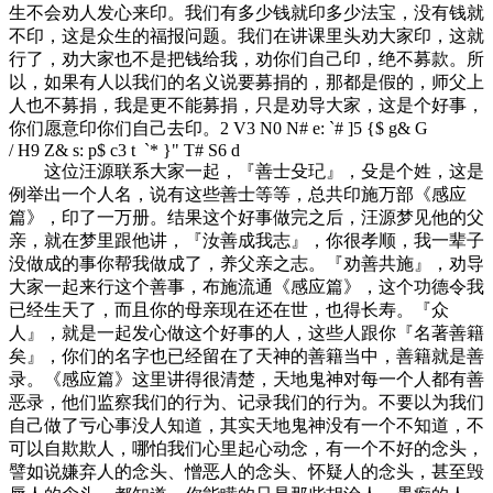
生不会劝人发心来印。我们有多少钱就印多少法宝，没有钱就
不印，这是众生的福报问题。我们在讲课里头劝大家印，这就
行了，劝大家也不是把钱给我，劝你们自己印，绝不募款。所
以，如果有人以我们的名义说要募捐的，那都是假的，师父上
人也不募捐，我是更不能募捐，只是劝导大家，这是个好事，
你们愿意印你们自己去印。
2 V3 N0 N# e: `# ]5 {$ g& G
/ H9 Z& s: p$ c3 t `* }" T# S6 d
这位汪源联系大家一起，『善士殳玘』，殳是个姓，这是
例举出一个人名，说有这些善士等等，总共印施万部《感应
篇》，印了一万册。结果这个好事做完之后，汪源梦见他的父
亲，就在梦里跟他讲，『汝善成我志』，你很孝顺，我一辈子
没做成的事你帮我做成了，养父亲之志。『劝善共施』，劝导
大家一起来行这个善事，布施流通《感应篇》，这个功德令我
已经生天了，而且你的母亲现在还在世，也得长寿。『众
人』，就是一起发心做这个好事的人，这些人跟你『名著善籍
矣』，你们的名字也已经留在了天神的善籍当中，善籍就是善
录。《感应篇》这里讲得很清楚，天地鬼神对每一个人都有善
恶录，他们监察我们的行为、记录我们的行为。不要以为我们
自己做了亏心事没人知道，其实天地鬼神没有一个不知道，不
可以自欺欺人，哪怕我们心里起心动念，有一个不好的念头，
譬如说嫌弃人的念头、憎恶人的念头、怀疑人的念头，甚至毁