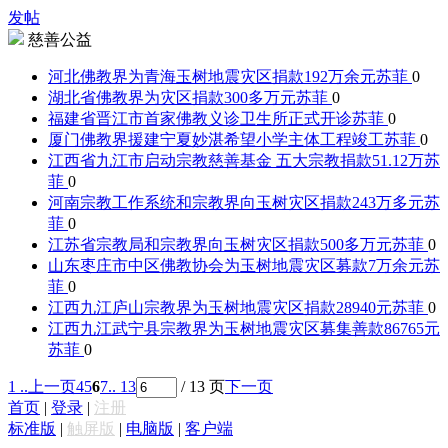
发帖
慈善公益
河北佛教界为青海玉树地震灾区捐款192万余元
苏菲
0
湖北省佛教界为灾区捐款300多万元
苏菲
0
福建省晋江市首家佛教义诊卫生所正式开诊
苏菲
0
厦门佛教界援建宁夏妙湛希望小学主体工程竣工
苏菲
0
江西省九江市启动宗教慈善基金 五大宗教捐款51.12万
苏
菲
0
河南宗教工作系统和宗教界向玉树灾区捐款243万多元
苏
菲
0
江苏省宗教局和宗教界向玉树灾区捐款500多万元
苏菲
0
山东枣庄市中区佛教协会为玉树地震灾区募款7万余元
苏
菲
0
江西九江庐山宗教界为玉树地震灾区捐款28940元
苏菲
0
江西九江武宁县宗教界为玉树地震灾区募集善款86765元
苏菲
0
1 ..
上一页
4
5
6
7
.. 13
/ 13 页
下一页
首页
|
登录
|
注册
标准版
|
触屏版
|
电脑版
|
客户端