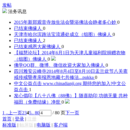
发帖
法务讯息
2015年新郑观音寺放生法会暨浴佛法会
静者多心妙
0
已结束
佛缘人
0
天津市哈尔滨路法宝流通处成立（组图）
佛缘人
0
已结束
佛缘人
2
已结束感恩大家
佛缘人
0
【福慧论坛】2014年6月1日为天津儿童福利院捐赠衣物
（组图）
佛缘人
0
佛学QQ群、微博、微信欢迎大家加入
佛缘人
0
四川雅安云峰寺2014年8月4日至8月10日盂兰盆节八关斋
戒传戒暨孝亲报恩地藏七共修法...
pukka
0
中文公益点击 www.chinadianji.org 期待您的加入!
中文公
益点击
1
发心倡印【八十八佛（88佛）】随喜助印 功德无量 共种
福田（免费结缘）
净世
0
1 ..
上一页
2
3
4
5
.. 80
/ 80 页
下一页
首页
|
登录
|
注册
标准版
|
触屏版
|
电脑版
|
客户端