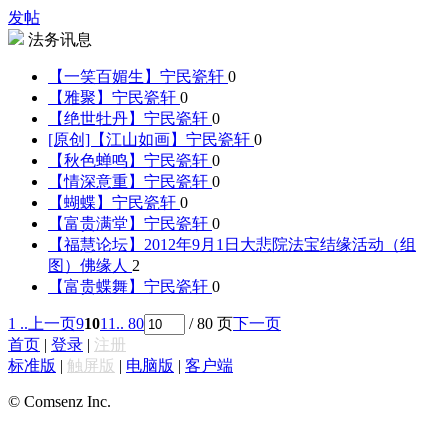
发帖
法务讯息
【一笑百媚生】
宁民瓷轩
0
【雅聚】
宁民瓷轩
0
【绝世牡丹】
宁民瓷轩
0
[原创]【江山如画】
宁民瓷轩
0
【秋色蝉鸣】
宁民瓷轩
0
【情深意重】
宁民瓷轩
0
【蝴蝶】
宁民瓷轩
0
【富贵满堂】
宁民瓷轩
0
【福慧论坛】2012年9月1日大悲院法宝结缘活动（组
图）
佛缘人
2
【富贵蝶舞】
宁民瓷轩
0
1 ..
上一页
9
10
11
.. 80
/ 80 页
下一页
首页
|
登录
|
注册
标准版
|
触屏版
|
电脑版
|
客户端
© Comsenz Inc.