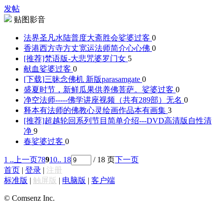
发帖
贴图影音
法界圣凡水陆普度大斋胜会
娑婆过客
0
香港西方寺方丈宽运法师简介
心心佛
0
[推荐]梵语版-大悲咒
婆罗门女
5
献血
娑婆过客
0
[下载]三昧念佛机 新版
parasamgate
0
盛夏时节，新鲜瓜果供养佛菩萨。
娑婆过客
0
净空法师-----佛学讲座视频（共有289部）
无名
0
释本有法师的佛教心灵绘画作品
本有画集
3
[推荐]超越轮回系列节目简单介绍---DVD高清版
自性清
净
9
春
娑婆过客
0
1 ..
上一页
7
8
9
10
.. 18
/ 18 页
下一页
首页
|
登录
|
注册
标准版
|
触屏版
|
电脑版
|
客户端
© Comsenz Inc.