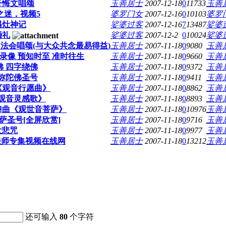
忏悔文唱颂
玉善居士
2007-12-18
0
11733
玉善
之迷，视频5
婆罗门女
2007-12-16
0
10103
婆罗
遇灶神记
娑婆过客
2007-12-16
7
13487
娑婆
婚礼
娑婆过客
2007-12-2
0
10024
娑婆
法会唱颂(与大众共念最易得益)
玉善居士
2007-11-18
0
9080
玉善
纪实录像 预知时至 准时往生
玉善居士
2007-11-18
0
9660
玉善
陀佛 四字绕佛
玉善居士
2007-11-18
0
9372
玉善
无阿弥陀佛圣号
玉善居士
2007-11-18
0
9411
玉善
《观音行愿曲》
玉善居士
2007-11-18
0
8862
玉善
版《观音灵感歌》
玉善居士
2007-11-18
0
8893
玉善
舞曲《观世音菩萨》
玉善居士
2007-11-18
0
10976
玉善
王菩萨圣号[全屏欣赏]
玉善居士
2007-11-18
0
9716
玉善
] 大悲咒
玉善居士
2007-11-18
0
9977
玉善
喜法师专集视频在线网
玉善居士
2007-11-18
0
13212
玉善
还可输入
80
个字符