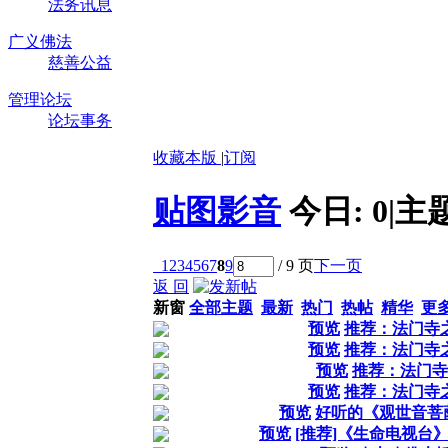
法务讯息
广义佛法
慈善公益
管理论坛
论坛事务
收藏本版
|
订阅
贴图影音
今日:
0
|
主
1
2
3
4
5
6
7
8
9
/ 9 页
下一页
返 回
新窗
全部主题
最新
热门
热帖
精华
更
预览
推荐：法门寺
预览
推荐：法门寺
预览
推荐：法门寺
预览
推荐：法门寺
预览
好听的《观世音菩萨
预览
[推荐]《生命电视台