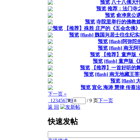
预览
八十八佛大
预览
推荐：法门寺
预览
俞净意公
预览
寺院里举行的佛教
预览
【推荐】殊胜 庄严的《五会念佛》
预览
[flash] 魏国兴居士往生
预览
[flash]阿弥
预览
[flash] 南
预览
【推荐】童声版
预览
[flash] 童声
预览
【推荐】一首好听的
预览
[flash] 南无地藏
预览
[flash
预览
宣化 海涛 慧律 传
下一页 »
1
2
3
4
5
6
7
8
9
/ 9 页
下一页
返 回
快速发帖