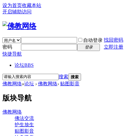
设为首页
收藏本站
开启辅助访问
找回密码
自动登录
密码
立即注册
登录
快捷导航
论坛
BBS
搜索
搜索
佛教网络
»
论坛
›
佛教网络
›
贴图影音
版块导航
佛教网络
佛法交流
护生放生
贴图影音