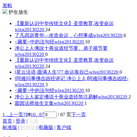
发帖
护生放生
【重新认识中华传统文化】圣贤教育,改变命运
wlxg20130220
24
了凡四训菁华—改造命运，心想事成
wlxg20130220
6
<藏要>中的法句经
wlxg20130220
10
净公上人佛說十善业道经节要、弟子规节要
wlxg20130220
0
【重新认识中华传统文化】圣贤教育,改变命运
wlxg20130220
24
[星云法语·圆满人生]77.命运靠自己
wlxg20130220
0
[阿难问事佛吉凶经讲记·净公上人]阿难问事佛吉凶经-
wlxg20130220
3
<藏要>中的法句经
wlxg20130220
10
净公上人鉴定佛说十善业道经简注易解
wlxg20130220
2
圆因法师放生文集
wlxg20130220
1
1 ..
上一页
7
8
9
10
.. 87
/ 87 页
下一页
首页
|
登录
|
注册
标准版
|
触屏版
|
电脑版
|
客户端