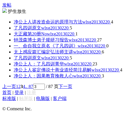
发帖
护生放生
净公上人讲改造命运的原理与方法
wlxg20130220
4
了凡四训原文
wlxg20130220
5
大正藏第20册No
wlxg20130220
1
钟茂森博士弟子规研习报告
wlxg20130220
27
一、命自我立原名《了凡四训》
wlxg20130220
0
太上感应篇汇编定弘法师主讲
wlxg20130220
6
了凡四训原文
wlxg20130220
5
净公上人：了凡四训菁华
wlxg20130220
23
净公上人鉴定佛说十善业道经简注易解
wlxg20130220
4
净公上人：因果教育挽救人心
wlxg20130220
3
上一页
1
2
3
4
.. 87
/ 87 页
下一页
首页
|
登录
|
注册
标准版
|
触屏版
|
电脑版
|
客户端
© Comsenz Inc.