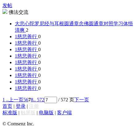
发帖
佛法交流
大悲心陀罗尼经与耳根圆通章念佛圆通章对照学习体悟
清爽
2
1
慈悲善行
0
1
慈悲善行
0
1
慈悲善行
0
1
慈悲善行
0
1
慈悲善行
0
1
慈悲善行
0
1
慈悲善行
0
1
慈悲善行
0
1
慈悲善行
0
1 ..
上一页
5
6
7
8
.. 572
/ 572 页
下一页
首页
|
登录
|
注册
标准版
|
触屏版
|
电脑版
|
客户端
© Comsenz Inc.