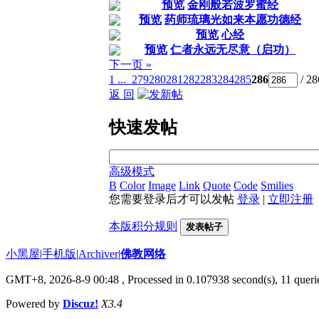
预览
金刚般若波罗蜜经
预览
药师琉璃光如来本愿功德经
预览
心经
预览
仁者永远无尽意（启功）
下一页 »
1 ...
279
280
281
282
283
284
285
286
/ 2
返 回
快速发帖
高级模式
B
Color
Image
Link
Quote
Code
Smilies
您需要登录后才可以发帖
登录
|
立即注册
本版积分规则
发表帖子
小黑屋
|
手机版
|
Archiver
|
佛教网络
GMT+8, 2026-8-9 00:48
, Processed in 0.107938 second(s), 11 querie
Powered by
Discuz!
X3.4