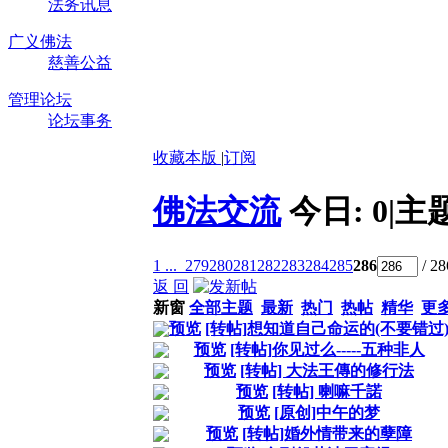
法务讯息
广义佛法
慈善公益
管理论坛
论坛事务
收藏本版
|
订阅
佛法交流
今日:
0
|
主
1 ...
279
280
281
282
283
284
285
286
/ 2
返 回
新窗
全部主题
最新
热门
热帖
精华
更
预览
[转帖]想知道自己命运的(不要错过
预览
[转帖]你见过么-----五种非人
预览
[转帖] 大法王傳的修行法
预览
[转帖] 喇嘛千諾
预览
[原创]中午的梦
预览
[转帖]婚外情带来的孽障