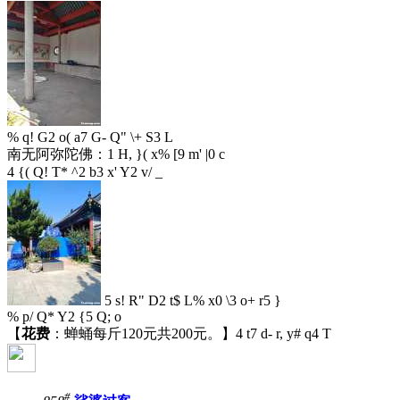
% q! G2 o( a7 G- Q" \+ S3 L
南无阿弥陀佛：
1 H, }( x% [9 m' |0 c
4 {( Q! T* ^2 b3 x' Y2 v/ _
5 s! R" D2 t$ L% x0 \3 o+ r5 }
% p/ Q* Y2 {5 Q; o
【
花费
：蝉蛹每斤120元共200元。】
4 t7 d- r, y# q4 T
#