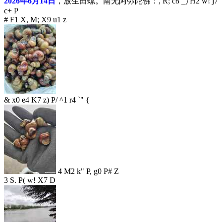
2026年6月14日
，放生田螺。南无阿弥陀佛：
, R; c8 _) H2 w! j7
c+ P
# F1 X, M; X9 u1 z
& x0 e4 K7 z) P/ ^1 r4 `" {
4 M2 k" P, g0 P# Z
3 S. P( w! X7 D