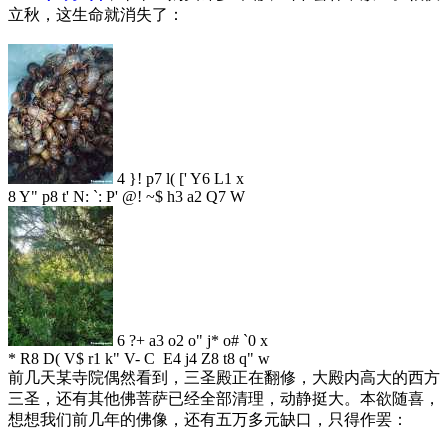
立秋，这生命就消失了：
4 }! p7 l( [' Y6 L1 x
8 Y" p8 t' N: `: P' @! ~$ h3 a2 Q7 W
6 ?+ a3 o2 o" j* o# `0 x
* R8 D( V$ r1 k" V- C E4 j4 Z8 t8 q" w
前几天某寺院偶然看到，三圣殿正在翻修，大殿内高大的西方
三圣，还有其他佛菩萨已经全部清理，动静挺大。本欲随喜，
想想我们前几年的佛像，还有五万多元缺口，只得作罢：