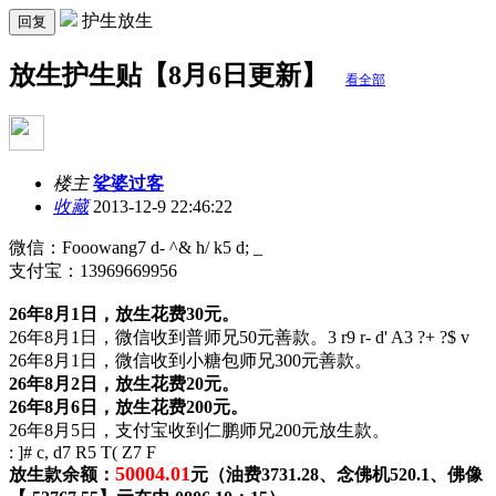
护生放生
回复
放生护生贴【8月6日更新】
看全部
楼主
娑婆过客
收藏
2013-12-9 22:46:22
微信：Fooowang
7 d- ^& h/ k5 d; _
支付宝：13969669956
26年8月1日，放生花费30元。
26年8月1日，微信收到普师兄50元善款。
3 r9 r- d' A3 ?+ ?$ v
26年8月1日，微信收到小糖包师兄300元善款。
26年8月2日，放生花费20元。
26年8月6日，放生花费200元。
26年8月5日，支付宝收到仁鹏师兄200元放生款。
: ]# c, d7 R5 T( Z7 F
50004.01
放生款余额
：
元（
油费3731.28、念佛机520.1、佛像