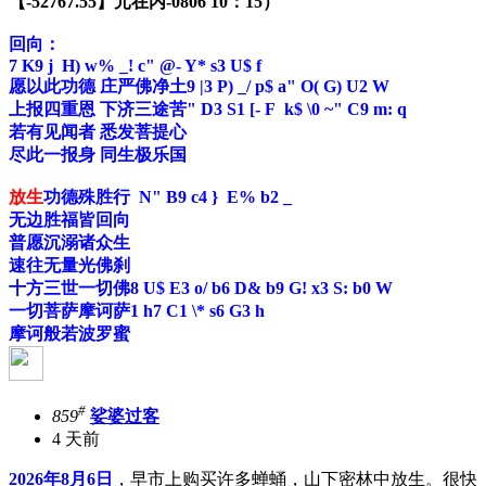
【-52767.55】
元
在内-0806 10：15
）
回向：
7 K9 j H) w% _! c" @- Y* s3 U$ f
愿以此功德 庄严佛净土
9 |3 P) _/ p$ a" O( G) U2 W
上报四重恩 下济三
途苦
" D3 S1 [- F k$ \0 ~" C9 m: q
若有见闻者 悉发菩提心
尽此一报身 同生极乐国
放生
功德殊胜行
N" B9 c4 } E% b2 _
无边胜福皆回向
普愿沉溺诸众生
速往无量光佛刹
十方三世一切佛
8 U$ E3 o/ b6 D& b9 G! x3 S: b0 W
一切菩萨摩诃萨
1 h7 C1 \* s6 G3 h
摩诃般若波罗蜜
#
859
娑婆过客
4 天前
2026年8月6日
，早市上购买许多蝉蛹，山下密林中放生。很快