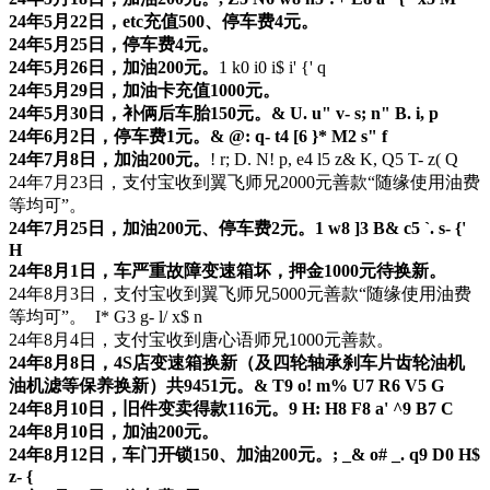
24年5月22日，etc充值500、停车费4元。
24年5月25日，停车费4元。
24年5月26日，加油200元。
1 k0 i0 i$ i' {' q
24年5月29日，加油卡充值1000元。
24年5月30日，补俩后车胎150元。
& U. u" v- s; n" B. i, p
24年6月2日，停车费1元。
& @: q- t4 [6 }* M2 s" f
24年7月8日，加油200元。
! r; D. N! p, e4 l5 z& K, Q5 T- z( Q
24年7月23日，支付宝收到翼飞师兄2000元善款“随缘使用油费
等均可”。
24年7月25日，加油200元、停车费2元。
1 w8 ]3 B& c5 `. s- {'
H
24年8月1日，车严重故障变速箱坏，押金1000元待换新。
24年8月3日，支付宝收到翼飞师兄5000元善款“随缘使用油费
等均可”。
I* G3 g- l/ x$ n
24年8月4日，支付宝收到唐心语师兄1000元善款。
24年8月8日，4S店变速箱换新（及四轮轴承刹车片齿轮油机
油机滤等保养换新）共9451元。
& T9 o! m% U7 R6 V5 G
24年8月10日，旧件变卖得款116元。
9 H: H8 F8 a' ^9 B7 C
24年8月10日，加油200元。
24年8月12日，车门开锁150、加油200元。
; _& o# _. q9 D0 H$
z- {