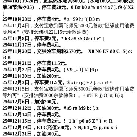
25年10月19-20日，更换热水箱共600元（水箱160人工380防冻
液50节温器35），停车费20元。
0 B# k0 a% n4 \4 x7 ]. f9 {/ X2
[
25年10月28日，停车费4元。
# z" S9 h) `( D3 m
25年11月4日，支付宝收到翼飞师兄5000元善款“随缘使用油费
等均可”（安排念佛机221.15元余款油费）。
25年11月8日，停车费2元。
* k3 a# x$ G9 r1 e" |
25年11月17日，停车费4元。
25年11月20日，交强险车船税2570元。
X0 N6 E7 d0 C- S( o:
i3 B
25年11月21日，停车费11.5元。
25年11月22日，停车费4元。
( V9 _# I) k! [6 p
25年11月30日，加油200元。
25年12月3日，停车费11.5元。
$ x) i6 g( H2 ]: a. m3 Y
25年12月5日，支付宝收到翼飞师兄5000元善款“随缘使用油费
等均可”（安排油费2000余款佛像）。
+ n% F: j) O; u; B) q
25年12月6日，加油200元。
25年12月12日，加油300元。
# s5 r# M9 b: [, z
25年12月14日，停车费4元。
25年12月15日，停车费2元。
! _1 h" p0 u6 Z" } v: R
25年12月19日，ETC充值500元。
7 N, h4 _% p, m: x i
25年12月31日，加油300元。