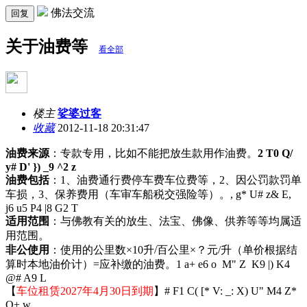
佛法交流
回复
关于油费等
看全部
楼主
娑婆过客
收藏
2012-11-18 20:31:47
油费来源
：专款专用，比如不能把放生款用作油费。
2 T0 Q/
y# D' }) _9 ^2 z
油费包括
：1、油费通行费停车费车位费等，2、因公罚款罚单
车损，3、保养费用（车审车船税交强险等）。
, g* U# z& E,
j6 u5 P4 |8 G2 T
适用范围
：与佛教有关的放生、法宝、佛像、供养等等均属适
用范围。
非公使用
：使用的公里数×10升/百公里×？元/升（单价根据结
算时本地油价计）=应补缴的油费。
1 a+ e6 o M" Z K9 |) K4
@# A9 L
【
车位租赁2027年4月30日到期
】
# F1 C( [* V: _: X) U" M4 Z*
Q+ w