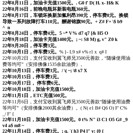
22年8月11日，加油卡充值1500元。
. G0 f' D( H. x- H& K
22年8月16日，前晚电瓶坏新装电瓶360元。
22年8月17日，车锁坏换新加氟利昂390元，停车费8元。换锁
导致一系列故障打车110元。酬谢锦旗90元。
+ Z# F+ \$ b9
^ n
22年8月24日，停车费4元。
5 ~* V% d7 q7 [& H5 O
22年9月18日，加油卡充值1400元。
; ~: S8 M) g, v" Z0 k
22年9月20日，停车费3元。
22年10月1日，停车费3元。
% }- L9 x# v% r1 x q# I
22年10月2日，支付宝收到翼飞师兄3500元善款，“随缘使用油
费等均可”（安排佛像1535余款油费）。
22年10月13日，停车费3元。
/ \( ~; \8 x7 X
22年10月15日，停车费3元。
22年10月17日， 停车费6元。
22年10月18日，加油卡充值1500元。
22年11月1日，ETC充值500元。
22年11月6日，支付宝收到翼飞师兄3500元善款“随缘使用油费
等均可”（安排佛像2000其余油费）。
( N( e1 B# Q6 O) F' C%
_/ F' {
22年11月10日，加油卡充值1500元。
0 t% N" i3 C1 O5 G# _9
v4 a$ m8 ~
22年11月14日，停车费3元。
; q. `( h3 P4 l" y: {0 {