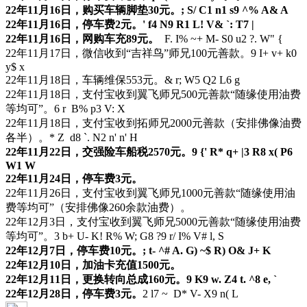
22年11月16日，购买车辆脚垫30元。
; S/ C1 n1 s9 ^% A& A
22年11月16日，停车费2元。
' f4 N9 R1 L! V& `: T7 |
22年11月16日，网购车充89元。
F. I% ~+ M- S0 u2 ?. W" {
22年11月17日，微信收到“吉祥鸟”师兄100元善款。
9 I+ v+ k0
y$ x
22年11月18日，车辆维保553元。
& r; W5 Q2 L6 g
22年11月18日，支付宝收到翼飞师兄500元善款“随缘使用油费
等均可”。
6 r B% p3 V: X
22年11月18日，支付宝收到拓师兄2000元善款（安排佛像油费
各半）。
* Z d8 `. N2 n' n' H
22年11月22日，交强险车船税2570元。
9 {' R* q+ |3 R8 x( P6
W1 W
22年11月24日，停车费3元。
22年11月26日，支付宝收到翼飞师兄1000元善款“随缘使用油
费等均可”（安排佛像260余款油费）。
22年12月3日，支付宝收到翼飞师兄5000元善款“随缘使用油费
等均可”。
3 b+ U- K! R% W; G8 ?9 r/ I% V# l, S
22年12月7日，停车费10元。
; t- ^# A. G) ~$ R) O& J+ K
22年12月10日，加油卡充值1500元。
22年12月11日，更换转向总成160元。
9 K9 w. Z4 t. ^8 e, `
22年12月28日，停车费3元。
2 l7 ~ D* V- X9 n( L