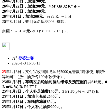
26年7月18日，加油200元。
26年7月22日，加油200元。
# M' Q# J2 K" d- ~
26年7月27日，加油200元。
26年8月1日，加油200元。
% ?2 R: }+ I, H
26年8月2日，收到无名氏3300油费款。
余额：3731.28元
- q6 Q' z F0 O7 T" }3 [
#
31
娑婆过客
2026-1-3 16:05:11
25
年1月3日，支付宝收到翼飞师兄5000元善款“随缘使用邮费
等均可”（放生油费各100余款佛像）。
25年1月8日，车辆左后轮油封漏油维修及预定配件共616元。
0
J. m% W, B/ P2 F" I
25年1月8日，个人补足油费140元。
5 F) T0 p% ~, U* f) H
25年1月11日，加油卡充值2640元。
25年1月13日，车辆防冻液85元。
25年1月17日，个人补足油费200元。