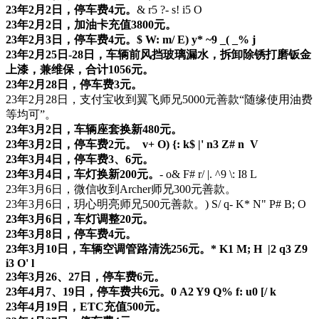
23年2月2日，停车费4元。
& r5 ?- s! i5 O
23年2月2日，加油卡充值3800元。
23年2月3日，停车费4元。
$ W: m/ E) y* ~9 _( _% j
23年2月25日-28日，车辆前风挡玻璃漏水，拆卸除锈打磨钣金
上漆，兼维保，合计1056元。
23年2月28日，停车费3元。
23年2月28日，支付宝收到翼飞师兄5000元善款“随缘使用油费
等均可”。
23年3月2日，车辆座套换新480元。
23年3月2日，停车费2元。
v+ O) {: k$ |' n3 Z# n V
23年3月4日，停车费3、6元。
23年3月4日，车灯换新200元。
- o& F# r/ |. ^9 \: I8 L
23年3月6日，微信收到Archer师兄300元善款。
23年3月6日，玥心明亮师兄500元善款。
) S/ q- K* N" P# B; O
23年3月6日，车灯调整20元。
23年3月8日，停车费4元。
23年3月10日，车辆空调管路清洗256元。
* K1 M; H |2 q3 Z9
i3 O' l
23年3月26、27日，停车费6元。
23年4月7、19日，停车费共6元。
0 A2 Y9 Q% f: u0 [/ k
23年4月19日，ETC充值500元。