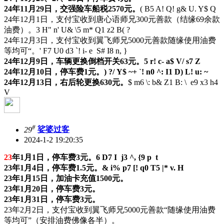
24年11月29日，交强险车船税2570元。
( B5 A! Q! g& U. Y$ Q
24年12月1日，支付宝收到唐心语师兄300元善款（结缘69余款
油费）。
3 H" n' U& \5 m* Q1 z2 B( ?
24年12月3日，支付宝收到翼飞师兄5000元善款随缘使用油费
等均可“。
' F7 U0 d3 `! i- e S# I8 n, }
24年12月9日，车辆更换倒档开关63元。
5 r! c- a$ V/ s7 Z
24年12月10日，停车费1元。
) ?/ Y$ ~+ `! n0 ^: I1 D) L! u: ~
24年12月13日，右后轮更换630元。
$ m6 \: b& Z1 B: \ e9 x3 h4
V
#
29
娑婆过客
2024-1-2 19:20:35
23
年1月1日，停车费3元。
6 D7 I j3 ^, {9 p t
23年1月4日，停车费1.5元。
& i% p7 [! q0 T5 |* v. H
23年1月15日，加油卡充值1500元。
23年1月20日，停车费3元。
23年1月31日，停车费3元。
23年2月2日，支付宝收到翼飞师兄5000元善款“随缘使用油费
等均可”（安排油费佛像各半）。