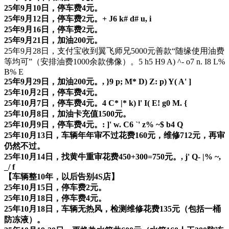
25年9月10日，停车费4元。
25年9月12日，停车费2元。
+ J6 k# d# u, i
25年9月16日，停车费2元。
25年9月21日，加油200元。
25年9月28日，支付宝收到翼飞师兄5000元善款“随缘使用油费
等均可”（安排油费1000余款佛像）。
5 h5 H9 A) ^- o7 n. I8 L%
B% E
25年9月29日，加油200元。
, }9 p; M* D) Z: p) Y( A' ]
25年10月2日，停车费4元。
25年10月7日，停车费4元。
4 C* |* k) l' I( E! g0 M. {
25年10月8日，加油卡充值1500元。
25年10月9日，停车费4元。
: ]' w. C6 `' z% ~$ b4 Q
25年10月13日，车辆年年审不过花费160元，维修712元，再审
仍然不过。
25年10月14日，找黄牛重审花费450+300=750元。
, j' Q- |% ~,
_/ f
【车辆整10年，以后告别4S店】
25年10月15日，停车费2元。
25年10月18日，停车费4元。
25年10月18日，车辆无热风，检测维修花费135元（包括一桶
防冻液）。