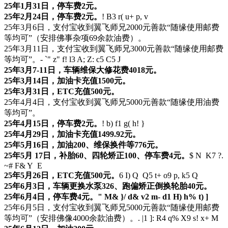
25年1月31日，停车费2元。
25年2月24日，停车费2元。
! B3 r( u+ p, v
25年3月6日，支付宝收到翼飞师兄2000元善款“随缘使用邮费
等均可”（安排佛事杂项69余款油费）。
25年3月11日，支付宝收到翼飞师兄3000元善款“随缘使用邮费
等均可”。
- `" z" f! l3 A; Z: c5 C5 J
25年3月7-11日，车辆维保大修花费4018元。
25年3月14日，加油卡充值1500元。
25年3月31日，ETC充值500元。
25年4月4日，支付宝收到翼飞师兄5000元善款“随缘使用油费
等均可”。
25年4月15日，停车费2元。
! b) f1 g( h! }
25年4月29日，加油卡充值1499.92元。
25年5月16日，加油200、维保换件等776元。
25年5月 17日，补胎60、四轮矫正100、停车费4元。
$ N K7 ?.
~# F& Y E
25年5月26日，ETC充值500元。
6 I) Q Q5 t+ o9 p, k5 Q
25年6月3日，车辆更换水泵326、跑偏矫正倒换轮胎40元。
25年6月4日，停车费4元。
" M& }/ d& v2 m- d1 H) h% t) ]
25年6月5日，支付宝收到翼飞师兄5000元善款“随缘使用邮费
等均可”（安排佛像4000余款油费）。
. |1 ]: R4 q% X9 s! x+ M