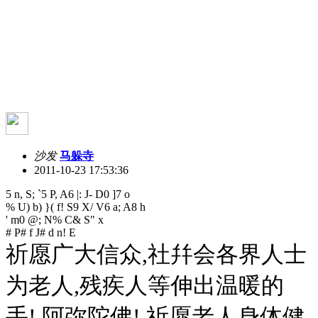
沙发
马躲寺
2011-10-23 17:53:36
5 n, S; `5 P, A6 |: J- D0 ]7 o
% U) b) }( f! S9 X/ V6 a; A8 h
' m0 @; N% C& S" x
# P# f J# d n! E
祈愿广大信众,社幷会各界人士
为老人,残疾人等伸出温暖的
手! 阿弥陀佛! 祈愿老人身体健