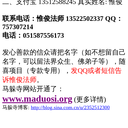
二、支付宝 13512588245 真实姓名: 惟俊
联系电话：惟俊法师 13522502337 QQ：
757307214
电话：051587556173
发心善款的信众请把名字（如不想留自己
名字，可以留法界众生、佛弟子等），随
喜项目（专款专用），
发QQ或者短信告
诉惟俊法师
。
马躲寺网站开通了：
www.maduosi.org
(
更多
详情)
马躲寺博客:
http://blog.sina.com.cn/u/2352512300