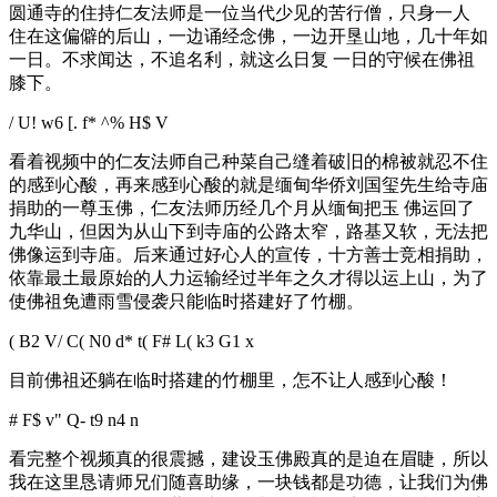
圆通寺的住持仁友法师是一位当代少见的苦行僧，只身一人
住在这偏僻的后山，一边诵经念佛，一边开垦山地，几十年如
一日。不求闻达，不追名利，就这么日复 一日的守候在佛祖
膝下。
/ U! w6 [. f* ^% H$ V
看着视频中的仁友法师自己种菜自己缝着破旧的棉被就忍不住
的感到心酸，再来感到心酸的就是缅甸华侨刘国玺先生给寺庙
捐助的一尊玉佛，仁友法师历经几个月从缅甸把玉 佛运回了
九华山，但因为从山下到寺庙的公路太窄，路基又软，无法把
佛像运到寺庙。后来通过好心人的宣传，十方善士竞相捐助，
依靠最土最原始的人力运输经过半年之久才得以运上山，为了
使佛祖免遭雨雪侵袭只能临时搭建好了竹棚。
( B2 V/ C( N0 d* t( F# L( k3 G1 x
目前佛祖还躺在临时搭建的竹棚里，怎不让人感到心酸！
# F$ v" Q- t9 n4 n
看完整个视频真的很震撼，建设玉佛殿真的是迫在眉睫，所以
我在这里恳请师兄们随喜助缘，一块钱都是功德，让我们为佛