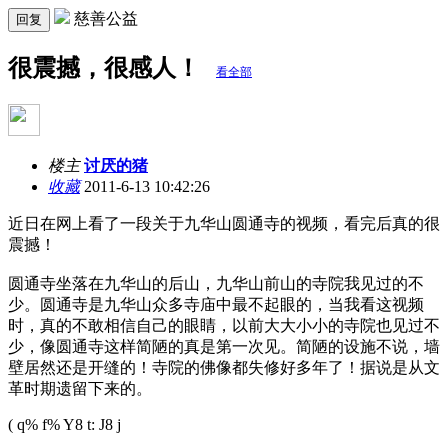
慈善公益
回复
很震撼，很感人！
看全部
楼主
讨厌的猪
收藏
2011-6-13 10:42:26
近日在网上看了一段关于九华山圆通寺的视频，看完后真的很
震撼！
圆通寺坐落在九华山的后山，九华山前山的寺院我见过的不
少。圆通寺是九华山众多寺庙中最不起眼的，当我看这视频
时，真的不敢相信自己的眼睛，以前大大小小的寺院也见过不
少，像圆通寺这样简陋的真是第一次见。简陋的设施不说，墙
壁居然还是开缝的！寺院的佛像都失修好多年了！据说是从文
革时期遗留下来的。
( q% f% Y8 t: J8 j