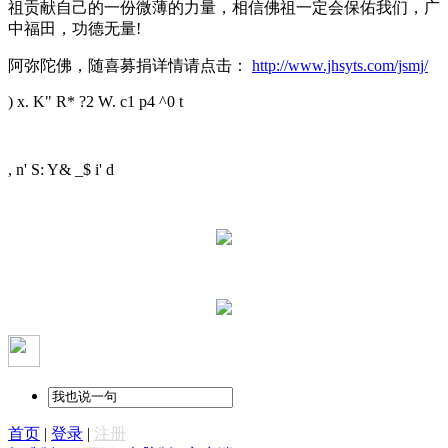
祖贡献自己的一份微薄的力量，相信佛祖一定会保佑我们，广
中福田，功德无量!
阿弥陀佛，随喜募捐详情请点击：
http://www.jhsyts.com/jsmj/
) x. K" R* ?2 W. c1 p4 ^0 t
, n' S: Y& _$ i' d
首页
|
登录
|
注册