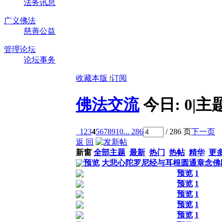
法务讯息
广义佛法
慈善公益
管理论坛
论坛事务
收藏本版
|
订阅
佛法交流
今日:
0
|
主
1
2
3
4
5
6
7
8
9
10
... 286
/ 286 页
下一页
返 回
新窗
全部主题
最新
热门
热帖
精华
更
预览
大悲心陀罗尼经与耳根圆通章念佛
预览
1
预览
1
预览
1
预览
1
预览
1