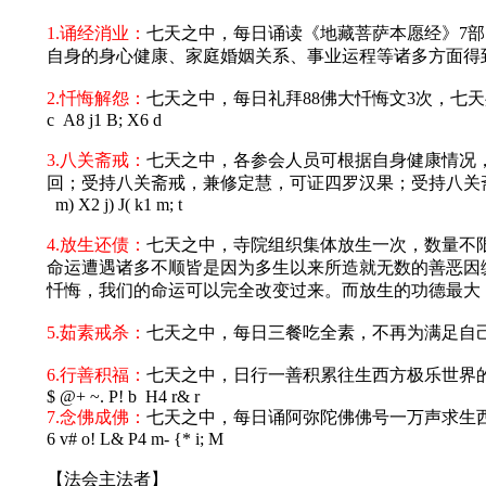
1.诵经消业：
七天之中，每日诵读《地藏菩萨本愿经》7
自身的身心健康、家庭婚姻关系、事业运程等诸多方面得
2.忏悔解怨：
七天之中，每日礼拜88佛大忏悔文3次，七
c A8 j1 B; X6 d
3.八关斋戒：
七天之中，各参会人员可根据自身健康情况
回；受持八关斋戒，兼修定慧，可证四罗汉果；受持八关
m) X2 j) J( k1 m; t
4.放生还债：
七天之中，寺院组织集体放生一次，数量不
命运遭遇诸多不顺皆是因为多生以来所造就无数的善恶因
忏悔，我们的命运可以完全改变过来。而放生的功德最大
5.茹素戒杀：
七天之中，每日三餐吃全素，不再为满足自
6.行善积福：
七天之中，日行一善积累往生西方极乐世界
$ @+ ~. P! b H4 r& r
7.念佛成佛：
七天之中，每日诵阿弥陀佛佛号一万声求生
6 v# o! L& P4 m- {* i; M
【法会主法者】