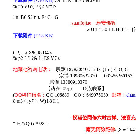
下载附件
(7.36 KB)
; A' r8 A" m5 V& J9 m
% u$ ?0 q( `/ {2 M# N
! n. B0 S2 r t, E) C+ G
yaanfojiao 雅安佛教
2014-4-30 13:34:31 上
下载附件
(7.18 KB)
0 ?, U# X% J8 B4 y
% p2 [ \' ?& L. E9 V7 s
地藏七咨询电话：
宗磬 18782059771
2 I8 {1 q( E. O, C
宗博 18980632330 083-562601
宗谨 13880913370
【请在 09点——16点联系】
(
QQ咨询报名：
QQ:106889 QQ：649975039
邮箱：
chan
8 m3 ^; y7 }. W) h8 I) l
祝诸位同修六时吉祥、法喜充
" F; `) Q0 d* \& I
南无阿弥陀佛
/ [8 w# k4