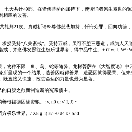
部，七天共计49部。在诸佛菩萨的加持下，使读诵者累生累世的
到相应的改善。
天共礼拜21次。真诚祈请88尊佛慈悲加持，忏悔众罪，回向功德
，求授受持“八关斋戒”。受持五戒，虽可不堕三恶道，成为人天
斋戒，并念佛发愿往生极乐世界者，得中品中生。
+ t7 w; J, W9 
限，物种不限，鱼、鸟、蛇等随缘。龙树菩萨在《大智度论》中云
缘所呈现的一个结果，造善因就得善果，造恶因就得恶果。但未
，既直接又快速，改变命运的力量也最为显著。
己的口腹之欲而制造新的冤亲债主。
的善根福德因缘资粮。
: y, n0 u: v' I, J) ~
西方极乐世界。
/ X8 g i) E/ ~0 d4 x7 S/ d