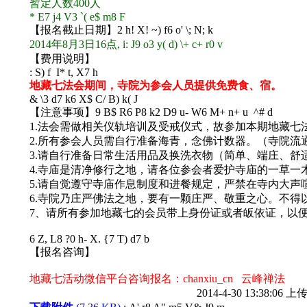
暂定人数400人
* E7 j4 V3 `( e$ m8 F
【报名截止日期】
2 h! X! ~) f6 o' \; N; k
2014年8月3日16点
, i: J9 o3 y( d) \+ c+ r0 v
【费用说明】
: S) f I* t, X7 h
地藏七法会期间，寺院为参会人员提供免费食、宿。
& \3 d7 k6 X$ C/ B) k( J
【注意事项】
9 B$ R6 P8 k2 D9 u- W6 M+ n+ u ^# d
1.法会需做相关仪轨培训及受戒仪式，故参加本期地藏
2.所有参会人员需自行准备海青，念佛计数器。（寺院流
3.请自行准备日常生活用品及换洗衣物（简单、端庄、舒
4.寺庙是清净修行之地，请各位参会者爱护寺庙的一草一
5.请自觉遵守寺庙作息制度和进餐规定，严禁在寺内大声
6.寺院乃庄严佛法之地，要有一颗庄严、敬重之心。不
7、请所有参加地藏七的会员带上身份证或者皈依证，以
6 Z, L8 ?0 h- X. {7 T) d7 b
【报名咨询】
地藏七活动微信平台咨询报名：chanxiu_cn 云峰禅法
2014-4-30 13:38:06 上