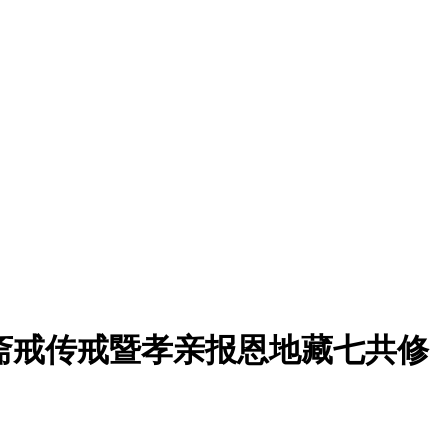
八关斋戒传戒暨孝亲报恩地藏七共修