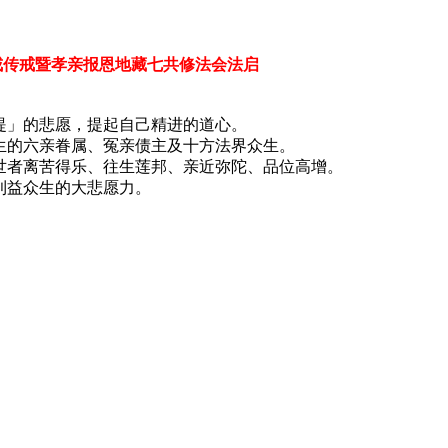
斋戒传戒暨孝亲报恩
地藏七共修法会法启
提」的悲愿，提起自己精进的道心。
生的六亲眷属、冤亲债主及十方法界众生。
过世者离苦得乐、往生莲邦、亲近弥陀、品位高增。
利益众生的大悲愿力。