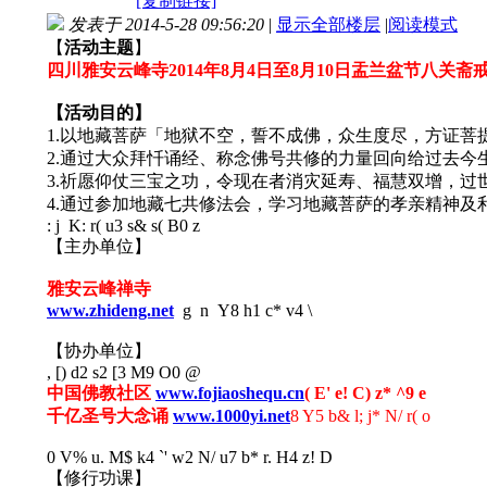
[复制链接]
发表于 2014-5-28 09:56:20
|
显示全部楼层
|
阅读模式
【
活动主题
】
四川雅安云峰寺2014年8月4日至8月10日盂兰盆节八关
【活动目的】
1.以地藏菩萨「地狱不空，誓不成佛，众生度尽，方证菩
2.通过大众拜忏诵经、称念佛号共修的力量回向给过去今
3.祈愿仰仗三宝之功，令现在者消灾延寿、福慧双增，
4.通过参加地藏七共修法会，学习地藏菩萨的孝亲精神及
: j K: r( u3 s& s( B0 z
【主办单位】
雅安云峰禅寺
www.zhideng.net
g n Y8 h1 c* v4 \
【协办单位】
, [) d2 s2 [3 M9 O0 @
中国佛教社区
www.fojiaoshequ.cn
( E' e! C) z* ^9 e
千亿圣号大念诵
www.1000yi.net
8 Y5 b& l; j* N/ r( o
0 V% u. M$ k4 `' w2 N/ u7 b* r. H4 z! D
【修行功课】