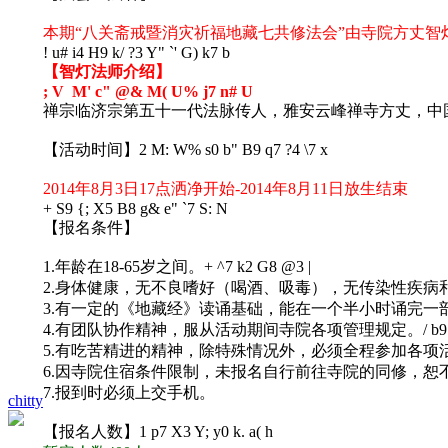
本期“八关斋戒暨消灾祈福地藏七共修法会”由寺院方丈
! u# i4 H9 k/ ?3 Y" `' G) k7 b
【智灯法师介绍】
; V M' c" @& M( U% j7 n# U
禅宗临济宗第五十一代法脉传人，雅安云峰禅寺方丈，中国
【活动时间】
2 M: W% s0 b" B9 q7 ?4 \7 x
2014年8月3日17点洒净开始-2014年8月11日放生结束
+ S9 {; X5 B8 g& e" `7 S: N
【报名条件】
1.年龄在18-65岁之间。
+ ^7 k2 G8 @3 |
2.身体健康，无不良嗜好（喝酒、吸毒），无传染性疾病
3.有一定的《地藏经》读诵基础，能在一个半小时诵完一
4.有团队协作精神，服从活动期间寺院各项管理规定。
/ b
5.有吃苦精进的精神，除特殊情况外，必须全程参加各项
6.因寺院住宿条件限制，未报名自行前往寺院的同修，恕
7.报到时必须上交手机。
chitty
【报名人数】
1 p7 X3 Y; y0 k. a( h