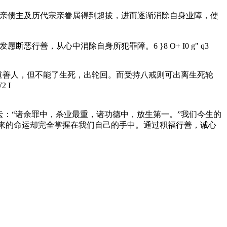
冤亲债主及历代宗亲眷属得到超拔，进而逐渐消除自身业障，使
，发愿断恶行善，从心中消除自身所犯罪障。
6 }8 O+ I0 g" q3
道善人，但不能了生死，出轮回。而受持八戒则可出离生死轮
W2 I
：“诸余罪中，杀业最重，诸功德中，放生第一。”我们今生的
来的命运却完全掌握在我们自己的手中。通过积福行善，诚心