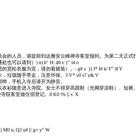
七法会的人员，请提前到达雅安云峰禅寺客堂报到。为第二天正式
通处也可以请到）
) n) h" H: d6 t/ }" i4 o
适的宽松衣服为宜，请勿着裙装）。
- g# z }( I* I# k/ F" |8 Y
木，垃圾随手带走，注意环保。
3 V* v0 s7 y& V
喧哗，手机入寺后请开为静音。
得以衣衫随意进入寺院。女士不得穿高跟鞋（光脚穿凉鞋）、短裤
便寺院客堂做住宿登记。
8 K0 \% ]: s X
传
) M0 u, Q2 u# [/ g+ y" W