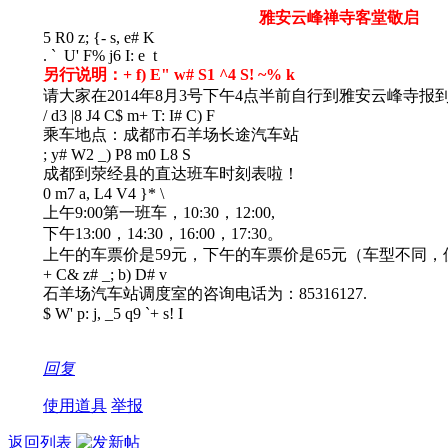
雅安云峰禅寺客堂敬启
5 R0 z; {- s, e# K
. ` U' F% j6 I: e t
另行说明：
+ f) E" w# S1 ^4 S! ~% k
请大家在2014年8月3号下午4点半前自行到雅安云峰寺报
/ d3 |8 J4 C$ m+ T: I# C) F
乘车地点：成都市石羊场长途汽车站
; y# W2 _) P8 m0 L8 S
成都到荥经县的直达班车时刻表啦！
0 m7 a, L4 V4 }* \
上午9:00第一班车，10:30，12:00,
下午13:00，14:30，16:00，17:30。
上午的车票价是59元，下午的车票价是65元（车型不
+ C& z# _; b) D# v
石羊场汽车站调度室的咨询电话为：85316127.
$ W' p: j, _5 q9 `+ s! I
回复
使用道具
举报
返回列表