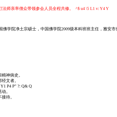
智灯法师亲率僧众带领参会人员全程共修。
^$ u4 \5 L1 v: Y4 Y
佛学院净土宗硕士，中国佛学院2009级本科班班主任，雅安市
和精神病史。
部经文者。
9 Y1 P4 P" ?: Q& Q
活动。
不接待。