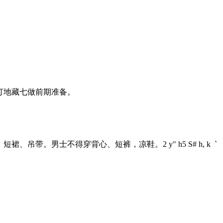
打地藏七做前期准备。
、短裙、吊带。男士不得穿背心、短裤，凉鞋。
2 y" h5 S# h, k `