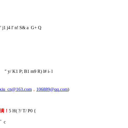
传
' j1 j4 l' n! S& a G+ Q
57
" y/ K1 P; B1 m9 R) l# i- l
xiu_cn@163.com
，
106889@qq.com
)
满！
5 H( ?/ T/ P0 {
 ` c