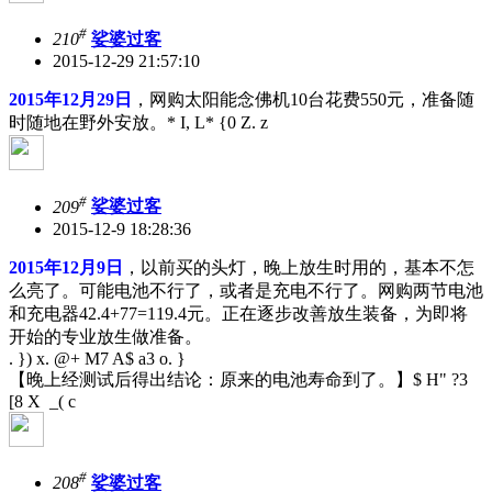
#
210
娑婆过客
2015-12-29 21:57:10
2015年12月29日
，网购太阳能念佛机10台花费550元，准备随
时随地在野外安放。
* I, L* {0 Z. z
#
209
娑婆过客
2015-12-9 18:28:36
2015年12月9日
，以前买的头灯，晚上放生时用的，基本不怎
么亮了。可能电池不行了，或者是充电不行了。网购两节电池
和充电器42.4+77=119.4元。正在逐步改善放生装备，为即将
开始的专业放生做准备。
. }) x. @+ M7 A$ a3 o. }
【晚上经测试后得出结论：原来的电池寿命到了。】
$ H" ?3
[8 X _( c
#
208
娑婆过客