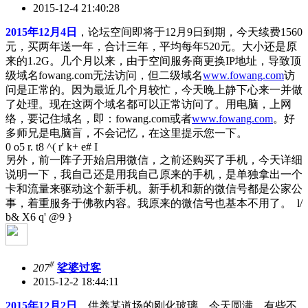
2015-12-4 21:40:28
2015年12月4日
，论坛空间即将于12月9日到期，今天续费1560
元，买两年送一年，合计三年，平均每年520元。大小还是原
来的1.2G。几个月以来，由于空间服务商更换IP地址，导致顶
级域名fowang.com无法访问，但二级域名
www.fowang.com
访
问是正常的。因为最近几个月较忙，今天晚上静下心来一并做
了处理。现在这两个域名都可以正常访问了。用电脑，上网
络，要记住域名，即：fowang.com或者
www.fowang.com
。好
多师兄是电脑盲，不会记忆，在这里提示您一下。
0 o5 r. t8 ^( r' k+ e# I
另外，前一阵子开始启用微信，之前还购买了手机，今天详细
说明一下，我自己还是用我自己原来的手机，是单独拿出一个
卡和流量来驱动这个新手机。新手机和新的微信号都是公家公
事，着重服务于佛教内容。我原来的微信号也基本不用了。
l/
b& X6 q' @9 }
#
207
娑婆过客
2015-12-2 18:44:11
2015年12月2日
，供养某道场的刚化玻璃，今天圆满，有些不