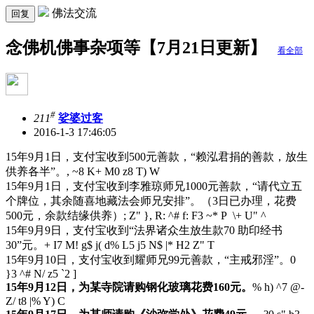
佛法交流
回复
念佛机佛事杂项等【7月21日更新】
看全部
#
211
娑婆过客
2016-1-3 17:46:05
15年9月1日，支付宝收到500元善款，“赖泓君捐的善款，放生
供养各半”。
, ~8 K+ M0 z8 T) W
15年9月1日，支付宝收到李雅琼师兄1000元善款，“请代立五
个牌位，其余随喜地藏法会师兄安排”。（3日已办理，花费
500元，余款结缘供养）
; Z" }, R: ^# f: F3 ~* P \+ U" ^
15年9月9日，支付宝收到“法界诸众生放生款70 助印经书
30”元。
+ I7 M! g$ j( d% L5 j5 N$ |* H2 Z" T
15年9月10日，支付宝收到耀师兄99元善款，“主戒邪淫”。
0
}3 ^# N/ z5 `2 ]
15年9月12日，为某寺院请购钢化玻璃花费160元。
% h) ^7 @-
Z/ t8 |% Y) C