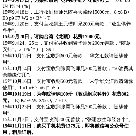
15年9月17日，为某师请购《沙弥学处》花费49元。
?0 s" b3
U4 I% r4 {% |
15年9月18日，工行收到杨师兄随喜大藏经15000元。
8 x8 B+
E3 p9 F7 W2 o+ B* `- T
15年9月20日，支付宝收到王元璞师兄200元善款，“放生供养
各半”。
15年9月20日，请购台湾《龙藏》花费17900元。
15年9月24、25日，支付宝共收到岩华师兄200元善款，“随意
安排”。
2 T% `# }" [- S9 r
15年10月12日，支付宝收到600元善款，“华文汇款请随缘使
用”。
15年10月14日，支付宝收到张翼飞师兄200元善款，“50油费其
余随缘使用”。
15年10月16日，支付宝收到500元善款，“末学华文汇款请随缘
使用”。
1 u1 u+ ?: u6 |* b$ p
15年10月19日，为寺院请购100册《教观纲宗科释》花费802
元。
! E) K/ \+ W. X% O, j7 H! s
15年10月23日，支付宝收到张翼飞师兄200元善款，“随缘使
用”。
15年11月7日，支付宝收到200元善款，“张珊放生印经各半”。
15年11月11日，购买手机花费1379元，即将微信与公众号使
用，稍后详解。