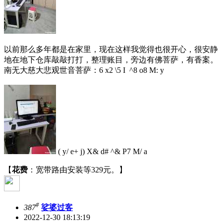
以前那么多年都是在家里，现在这样我觉得也很开心，很安静
地在地下仓库敲敲打打，整理账目，旁边有佛菩萨，有香案。
南无大慈大悲观世音菩萨：
6 x2 \5 I ^8 o8 M: y
( y/ e+ j) X& d# ^& P7 M/ a
【
花费
：宽带路由安装等329元。】
#
387
娑婆过客
2022-12-30 18:13:19