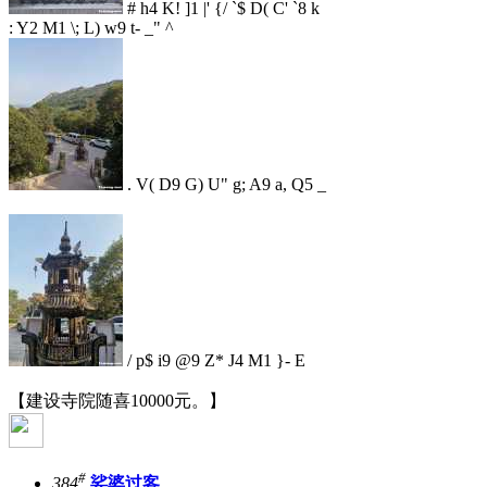
# h4 K! ]1 |' {/ `$ D( C' `8 k
: Y2 M1 \; L) w9 t- _" ^
. V( D9 G) U" g; A9 a, Q5 _
/ p$ i9 @9 Z* J4 M1 }- E
【建设寺院随喜10000元。】
#
384
娑婆过客