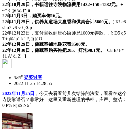
22年10月29日，书籍运往寺院物流费用1432+150=1582元。
+
~" { p/ w, ]* n
22年11月3日，购买车饰16元。
22年11月25日，供养某道场大盘香和供桌合计5600元。
) K! c6
s! o7 v$ v0 }$ p
22年12月23日，支付宝收到唐心语师兄1000元善款。
, [: D5 q5
T+ @/ p1 k" ?, ]) j( O
22年12月29日，储藏室铺地砖花费3500元。
22年12月30日，储藏室购买拖把205、灯泡98.1元。
C8 E/ F*
{1 A' d, Z+ ]
#
386
娑婆过客
2022-11-25 14:28:55
2022年11月25日
，今天去看看前几次结缘的法宝，看看在这个
寺院靠谱否？非常好，这里又重新整理的书柜，庄严、整洁：
0 P% k( s$ N6 `