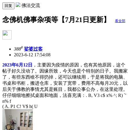
佛法交流
回复
念佛机佛事杂项等【7月21日更新】
看全部
#
388
娑婆过客
2023-6-12 17:54:08
2023年6月12日
，主要因为疫情的原因，也有其他原因，这个
帖子好久没动了。因缘所致，今天也是个特别的日子。我搬家
了，有些东西啥不得扔掉，还可以继续用，于是将我的电脑、
书桌和书柜，搬进仓库，安装了宽带，费用不高每月20元，以
后关于佛教的事情尤其是账目，我都公事公办，在这里处理。
仔仔细细地擦拭桌面和地面，法喜充满：
. B, V3 c$ x% ^; R) `'
n% f
( A. P1 C! V$ h( U