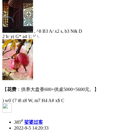
, ^8 B3 A/ x2 s, b3 N& D
2 b: y( G* a4 }; ^' \
【
花费
：供养大盘香600+供桌5000=5600元。】
) w0 {7 t8 z8 W, m7 H4 A# x$ C
#
385
娑婆过客
2022-9-5 14:20:33