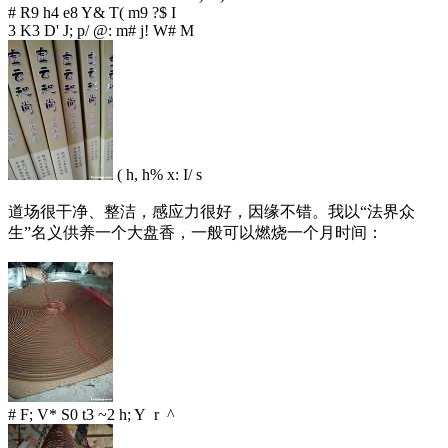
# R9 h4 e8 Y& T( m9 ?$ I
3 K3 D' J; p/ @: m# j! W# M
( h, h% x: I/ s
道场很干净、整洁，感应力很好，因缘不错。我以“法界众
生”名义供养一个大盘香，一般可以燃烧一个月时间：
# F; V* S0 t3 ~2 h; Y r ^