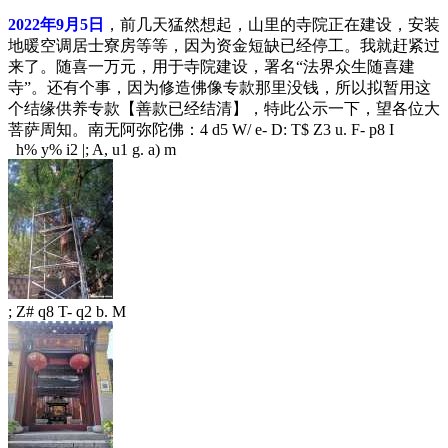
2022年9月5日
，前几天猛然想起，山里的寺院正在建设，安装
地暖空调居士寮房等等，因为资金短缺已经停工。我就赶紧过
来了。随喜一万元，用于寺院建设，署名“法界众生随喜建
寺”。还有个事，因为修造佛像专款那里没钱，所以拟暂用这
个结缘供养专款【善款已经结清】，特此公示一下，望各位大
菩萨周知。南无阿弥陀佛：
4 d5 W/ e- D: T$ Z3 u. F- p8 I
h% y% i2 |; A, u1 g. a) m
; Z# q8 T- q2 b. M