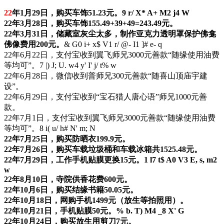
22
年1月29日，购买车饰51.23元。
9 r/ X* A+ M2 j4 W
22年3月28日，购买车饰155.49+39+49=243.49元。
22年3月31日，储藏室灰尘太多，制作亚克力透明罩保护佛龛
佛像费用200元。
& G0 i+ x$ V1 r/ @- I1 ]# e- q
22年6月22日，支付宝收到翼飞师兄3000元善款“随缘使用油费
等均可”。
7 |) J; U. w4 y' I' j/ t% w
22年6月28日，微信收到普师兄300元善款“随喜山顶庙宇建
设”。
22年6月29日，支付宝收到“宝石猎人唐心语”师兄1000元善
款。
22年7月1日，支付宝收到翼飞师兄3000元善款“随缘使用油费
等均可”。
8 i( u/ h# N' m; N
22年7月25日，购买防晒衣199.9元。
22年7月26日，购买车载垃圾桶和车载冰箱共1525.48元。
22年7月29日，工作手机贴膜更换15元。
1 l7 t$ A0 V3 E, s, m2
w
22年8月10日，寺院供香花费600元。
22年10月6日，购买结缘书籍50.05元。
22年10月18日，网购手机1499元（放生等拍照用）。
22年10月21日，手机贴膜50元。
% b. T) M4 _8 X' G
22年10月24日，购买放生用剪刀7元。