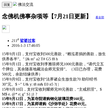
佛法交流
回复
念佛机佛事杂项等【7月21日更新】
看全部
#
211
娑婆过客
2016-1-3 17:46:05
15年9月1日，支付宝收到500元善款，“赖泓君捐的善款，放生
供养各半”。
" [& m" a2 T# G5 f8 h
15年9月1日，支付宝收到李雅琼师兄1000元善款，“请代立五
个牌位，其余随喜地藏法会师兄安排”。（3日已办理，花费
500元，余款结缘供养）
15年9月9日，支付宝收到“法界诸众生放生款70 助印经书
30”元。
$ ~" U& y: t8 m& E0 n5 ?( |
15年9月10日，支付宝收到耀师兄99元善款，“主戒邪淫”。
$
M$ e. @* e; g" S1 j1 ?
15年9月12日，为某寺院请购钢化玻璃花费160元。
15年9月17日，为某师请购《沙弥学处》花费49元。