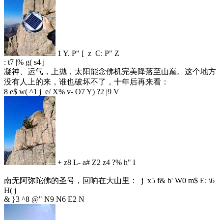
1 Y. P" [ z C: P" Z
: t7 |% g( s4 j
凝神、运气，上抛，太阳能念佛机完美降落至山巅。这个地方
没有人上的来，谁也破坏不了，十年后再来看：
8 e$ w( ^1 j e/ X% v- O7 Y) ?2 |9 V
+ z8 L- a# Z2 z4 ?% h" l
南无阿弥陀佛的圣号，回响在大山里：
j x5 f& b' W0 m$ E: \6
H( j
& }3 ^8 @" N9 N6 E2 N