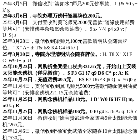
25年3月5日，微信收到“淡如水”师兄200元佛事款。
1 }& S0 y+
k' g
25年3月6日，寺院办理万佛忏随喜牌位200元。
25年3月6日，支付宝收到翼飞师兄2000元善款“随缘使用邮费
等均可”（安排佛事杂项69余款油费）。
5 z- `/ ^! p4 x9 v; |'
U S( s
25年3月28日，微信收到梁师兄100元善款清明法会随喜牌
位。
" X" A+ d: T& b& K4 G4 t6 k/ ]
25年3月30日，寺院办理清明法会随喜牌位。
: H. T8 X" X! F-
C W9 f+ p U
25年10月23日，网购折叠凳登山杖共331.65元，开始山上安装
太阳能念佛机（详见微信）。
$ F3 G1 }7 q9 D6 C* p: A: K
25年10月23日，充值话费49.5元。
E$ E7 U6 ^3 ]# Q. x. ^6 |0 g
25年11月4日，支付宝收到翼飞师兄5000元善款“随缘使用油费
等均可”（安排念佛机221.15元余款油费）。
25年11月25日，网购念佛机样品118元。
1 D' W0 I6 H7 H( m,
u0 U; R
25年11月27日，网购念佛机样品106元。
0 f0 g4 k. r6 A/ q! O$ ?
25年11月30日，微信收到“徐宝贵武清全家随喜5台太阳能念佛
机”265元。
25年12月6日，微信收到“徐宝贵武清全家随喜10台太阳能念佛
机”530元。