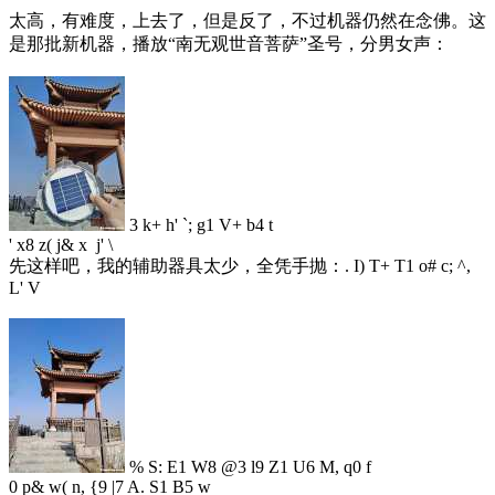
太高，有难度，上去了，但是反了，不过机器仍然在念佛。这
是那批新机器，播放“南无观世音菩萨”圣号，分男女声：
3 k+ h' `; g1 V+ b4 t
' x8 z( j& x j' \
先这样吧，我的辅助器具太少，全凭手抛：
. I) T+ T1 o# c; ^,
L' V
% S: E1 W8 @3 l9 Z1 U6 M, q0 f
0 p& w( n, {9 |7 A. S1 B5 w