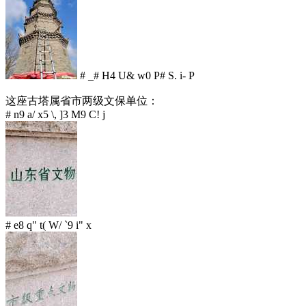
# _# H4 U& w0 P# S. i- P
这座古塔属省市两级文保单位：
# n9 a/ x5 \, ]3 M9 C! j
# e8 q" t( W/ `9 i" x