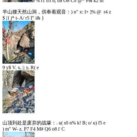
% r1 b3 h; b$ O8 C# @* P& k2 m
半山腰天然山洞，供奉着观音：
) n" x: I+ ]% @ r4 z
$ |1 j* t- A/ r5 I" i& }
9 y$ V. x, |; y, R( e
山顶到处是废弃的战壕：
. u( s0 n% k! B; o/ u) f5 e
) m" W- z. P7 F4 M# Q6 o8 i' C