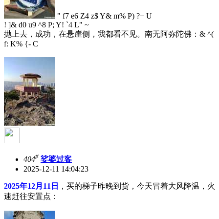
" f7 e6 Z4 z$ Y& m% P) ?+ U
! ]& d0 u9 ^8 P; Y! `4 L" ~
抛上去，成功，在悬崖侧，我都看不见。南无阿弥陀佛：
& ^(
f: K% {- C
#
404
娑婆过客
2025-12-11 14:04:23
2025年12月11日
，买的梯子昨晚到货，今天冒着大风降温，火
速赶往安置点：