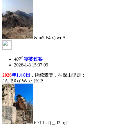
& m5 F4 x) w( A
#
407
娑婆过客
2026-1-8 15:37:09
2026
年1月8日
，继续攀登，往深山里走：
/ A, B# c( W- x/ {% P
6 ?1 P- f) _, l2 b; f