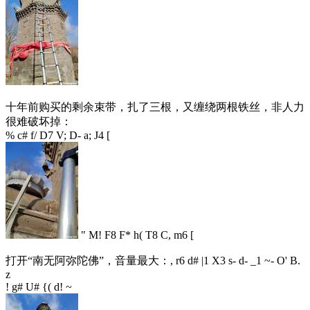
十年前购买的剩余束带，扎了三根，又缠绕两根铁丝，非人力
很难破坏掉：
% c# f/ D7 V; D- a; J4 [
" M! F8 F* h( T8 C, m6 [
打开“南无阿弥陀佛”，音量最大：
, r6 d# |1 X3 s- d- _1 ~- O' B.
z
! g# U# {( d! ~