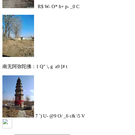
R$ W- O* h+ p- _0 C
南无阿弥陀佛：
1 Q" \, g a9 [# t
7 `) U- @9 O/ _6 c& \5 V