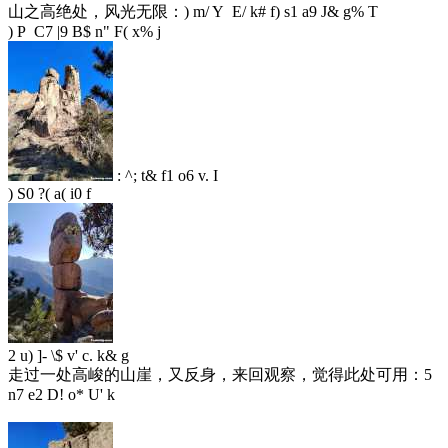
山之高绝处，风光无限：
) m/ Y E/ k# f) s1 a9 J& g% T
) P C7 |9 B$ n" F( x% j
: ^; t& f1 o6 v. I
) S0 ?( a( i0 f
2 u) ]- \$ v' c. k& g
走过一处高峻的山崖，又反身，来回观察，觉得此处可用：
5
n7 e2 D! o* U' k