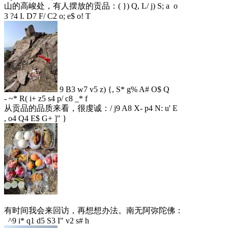
山的高峻处，有人摆放的贡品：
( }) Q, L/ j) S; a o
3 ?4 I. D7 F/ C2 o; e$ o! T
9 B3 w7 v5 z) {, S* g% A# O$ Q
- ~* R( i+ z5 s4 p/ c8 _* f
从贡品的品质来看，很虔诚：
/ j9 A8 X- p4 N: u' E
, o4 Q4 E$ G+ ]" }
有时间我会来回访，再想想办法。南无阿弥陀佛：
^9 i* q1 d5 S3 I" v2 s# h