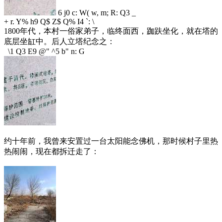
6 j0 c: W( w, m; R: Q3 _
+ r. Y% h9 Q$ Z$ Q% I4 `: \
1800年代，本村一俗家弟子，临终面西，跏趺坐化，就在塔的
底层坐缸中。后人立塔纪念之：
\1 Q3 E9 @" ^5 b" n: G
约十年前，我曾来安置过一台太阳能念佛机，那时候村子里热
热闹闹，现在都拆迁走了：