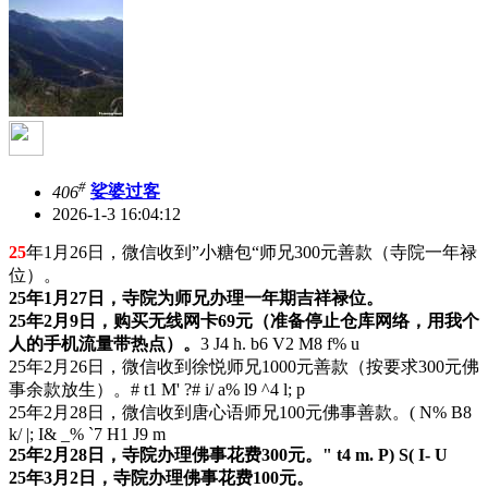
#
406
娑婆过客
2026-1-3 16:04:12
25
年1月26日，微信收到”小糖包“师兄300元善款（寺院一年禄
位）。
25年1月27日，寺院为师兄办理一年期吉祥禄位。
25年2月9日，购买无线网卡69元（准备停止仓库网络，用我个
人的手机流量带热点）。
3 J4 h. b6 V2 M8 f% u
25年2月26日，微信收到徐悦师兄1000元善款（按要求300元佛
事余款放生）。
# t1 M' ?# i/ a% l9 ^4 l; p
25年2月28日，微信收到唐心语师兄100元佛事善款。
( N% B8
k/ |; I& _% `7 H1 J9 m
25年2月28日，寺院办理佛事花费300元。
" t4 m. P) S( I- U
25年3月2日，寺院办理佛事花费100元。