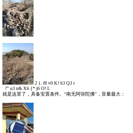
2 {. f8 v0 K! h3 Q3 r
?" u3 n& X6 {* j6 O! L
就是这里了，具备安置条件。“南无阿弥陀佛”，音量最大：