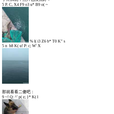
5 P. C, X4 F9 o3 u* B9 o( ~
% l( i3 Z6 b* T0 K" s
5 n h8 K( u! P: c; W' X
那就看看二傻吧：
9 ~! Q: ^' p( z; }* K( l