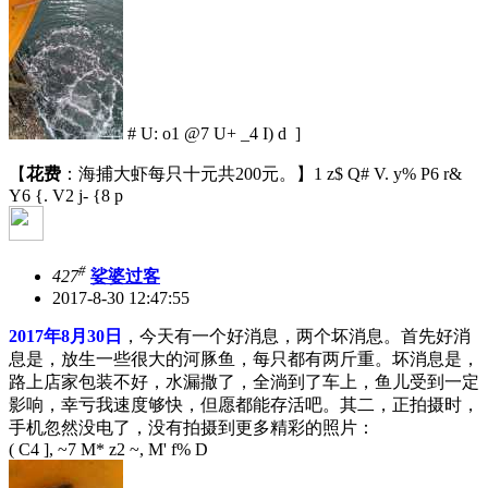
# U: o1 @7 U+ _4 I) d ]
【
花费
：海捕大虾每只十元共200元。】
1 z$ Q# V. y% P6 r&
Y6 {. V2 j- {8 p
#
427
娑婆过客
2017-8-30 12:47:55
2017年8月30日
，今天有一个好消息，两个坏消息。首先好消
息是，放生一些很大的河豚鱼，每只都有两斤重。坏消息是，
路上店家包装不好，水漏撒了，全淌到了车上，鱼儿受到一定
影响，幸亏我速度够快，但愿都能存活吧。其二，正拍摄时，
手机忽然没电了，没有拍摄到更多精彩的照片：
( C4 ], ~7 M* z2 ~, M' f% D