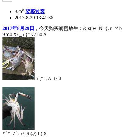
#
426
娑婆过客
2017-8-29 13:41:36
2017年8月29日
，今天购买螃蟹放生：
& s( w N- {. n' ^' b
9 Y4 X/ _5 }" v7 h0 A
5 [" l; A. t7 d
* `* i7 `. x/ I$ @) L( X