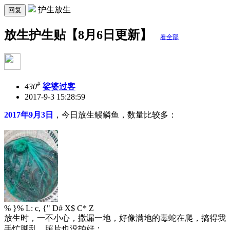
护生放生
回复
放生护生贴【8月6日更新】
看全部
#
430
娑婆过客
2017-9-3 15:28:59
2017年9月3日
，今日放生鳗鳞鱼，数量比较多：
% }% L: c, {" D# X$ C* Z
放生时，一不小心，撒漏一地，好像满地的毒蛇在爬，搞得我
手忙脚乱，照片也没拍好：