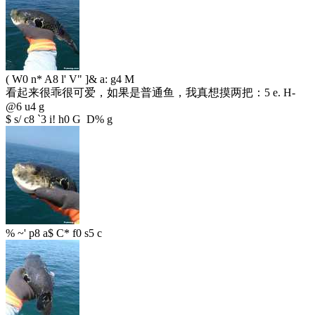
( W0 n* A8 l' V" ]& a: g4 M
看起来很乖很可爱，如果是普通鱼，我真想摸两把：
5 e. H-
@6 u4 g
$ s/ c8 `3 i! h0 G D% g
% ~' p8 a$ C* f0 s5 c