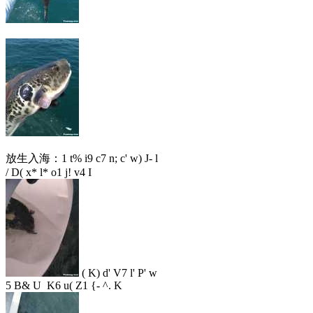
放生入海：
1 t% i9 c7 n; c' w) J- l
/ D( x* l* o1 j! v4 I
( K) d' V7 l' P' w
5 B& U K6 u( Z1 {- ^. K