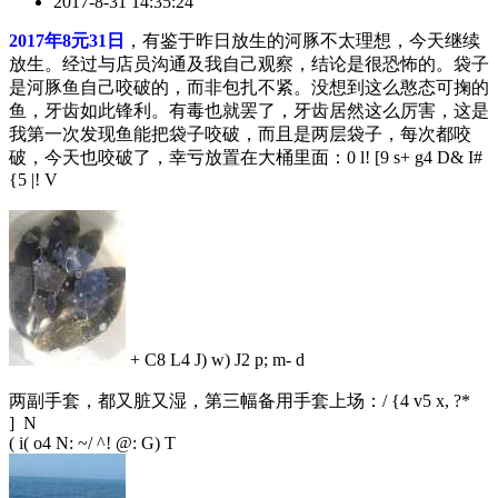
2017-8-31 14:35:24
2017年8元31日
，有鉴于昨日放生的河豚不太理想，今天继续
放生。经过与店员沟通及我自己观察，结论是很恐怖的。袋子
是河豚鱼自己咬破的，而非包扎不紧。没想到这么憨态可掬的
鱼，牙齿如此锋利。有毒也就罢了，牙齿居然这么厉害，这是
我第一次发现鱼能把袋子咬破，而且是两层袋子，每次都咬
破，今天也咬破了，幸亏放置在大桶里面：
0 l! [9 s+ g4 D& I#
{5 |! V
+ C8 L4 J) w) J2 p; m- d
两副手套，都又脏又湿，第三幅备用手套上场：
/ {4 v5 x, ?*
] N
( i( o4 N: ~/ ^! @: G) T