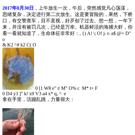
2017年8月30日
，上午放生一次，午后，突然感觉凡心荡漾，
思绪复杂，决定进行第二次放生。这是要冒险的，果然，下桥
口，有交警查车，目不直视，好歹创了过去。想一想，一年下
来，并没有被罚几次，已经是万幸。机器鲜活的海捕大虾，你
看一看就知道了，生命体征非常好：
, {) A! \; O! j- t- a$ @+ D"
o
& K2 ^# k2 C( O
0 [1 W8 e" t/ M" O% c M* t+ F
0 D4 y3 ]" k! x9 V3 a4 x* q, ^ e
拿在手里，活蹦乱跳，力量很大：