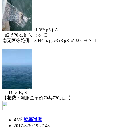
; l V* p3 j. A
! u2 r' ?0 d, k: ^, ~) o+ D
南无阿弥陀佛：
3 H4 n: p; c3 r3 g& o' J2 G% N- L" T
: a. D: v, B, S
【
花费
：河豚鱼单价70共730元。】
#
428
娑婆过客
2017-8-30 19:27:48