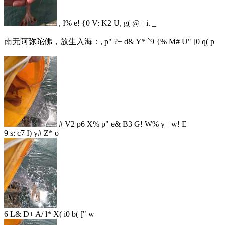
, I% e! {0 V: K2 U, g( @+ i. _
南无阿弥陀佛，放生入海：
, p" ?+ d& Y* `9 {% M# U" [0 q( p
# V2 p6 X% p" e& B3 G! W% y+ w! E
9 s: c7 I) y# Z* o
6 L& D+ A/ l* X( i0 b( [" w