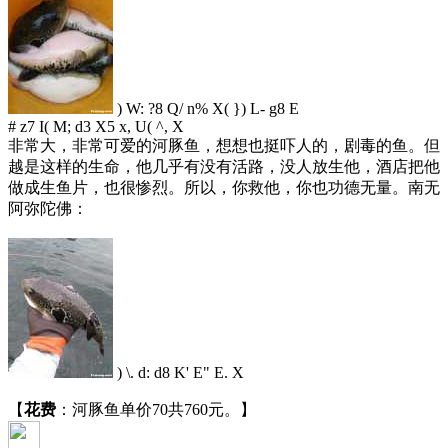
) W: ?8 Q/ n% X( }) L- g8 E
# z7 I( M; d3 X5 x, U( ^, X
非常大，非常可爱的河豚鱼，想想也挺吓人的，剧毒的鱼。但
越是这样的生命，他几乎有没有活路，没人放生他，酒店把他
做成生鱼片，也很惨烈。所以，你救他，你也功德无量。南无
阿弥陀佛：
) \. d: d8 K' E" E. X
【
花费
：河豚鱼单价70共760元。】