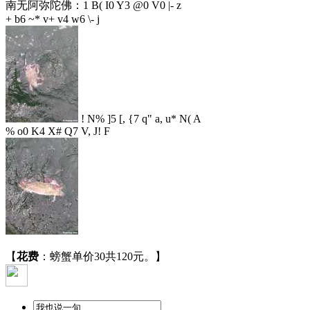
南无阿弥陀佛：
1 B( I0 Y3 @0 V0 |- z
+ b6 ~* v+ v4 w6 \- j
! N% ]5 [, {7 q" a, u* N( A
% o0 K4 X# Q7 V, J! F
【
花费
：螃蟹单价30共120元。】