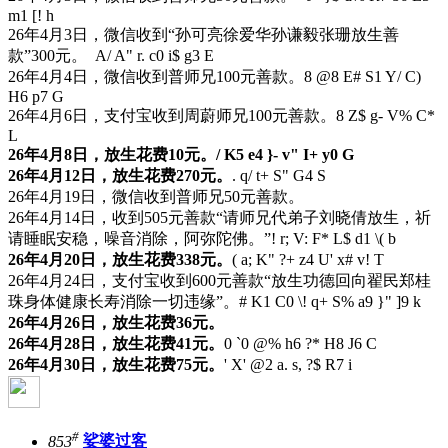
m1 [! h
26年4月3日，微信收到“孙可亮徐爱华孙谦毅张珊放生善
款”300元。
A/ A" r. c0 i$ g3 E
26年4月4日，微信收到普师兄100元善款。
8 @8 E# S1 Y/ C)
H6 p7 G
26年4月6日，支付宝收到周蔚师兄100元善款。
8 Z$ g- V% C*
L
26年4月8日，放生花费10元。
/ K5 e4 }- v" I+ y0 G
26年4月12日，放生花费270元。
. q/ t+ S" G4 S
26年4月19日，微信收到普师兄50元善款。
26年4月14日，收到505元善款“请师兄代弟子刘晓倩放生，祈
请睡眠安稳，噪音消除，阿弥陀佛。”
! r; V: F* L$ d1 \( b
26年4月20日，放生花费338元。
( a; K" ?+ z4 U' x# v! T
26年4月24日，支付宝收到600元善款“放生功德回向翟民郑桂
珠身体健康长寿消除一切违缘”。
# K1 C0 \! q+ S% a9 }" ]9 k
26年4月26日，放生花费36元。
26年4月28日，放生花费41元。
0 `0 @% h6 ?* H8 J6 C
26年4月30日，放生花费75元。
' X' @2 a. s, ?$ R7 i
#
853
娑婆过客