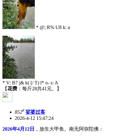
* @; R% U8 k: a
* V: B7 j& k( [/ T) l* o- s: A
【
花费
：每斤28共41元。】
#
852
娑婆过客
2026-4-12 15:47:24
2026年4月12日
，放生大甲鱼。南无阿弥陀佛：