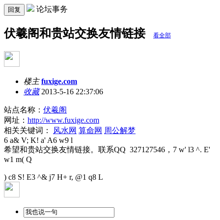
论坛事务
回复
伏羲阁和贵站交换友情链接
看全部
楼主
fuxige.com
收藏
2013-5-16 22:37:06
站点名称：
伏羲阁
网址：
http://www.fuxige.com
相关关键词：
风水网
算命网
周公解梦
6 a& V; K! a' A6 w9 l
希望和贵站交换友情链接。联系QQ 327127546，
7 w' l3 ^. E'
w1 m( Q
) c8 S! E3 ^& j7 H+ r, @1 q8 L