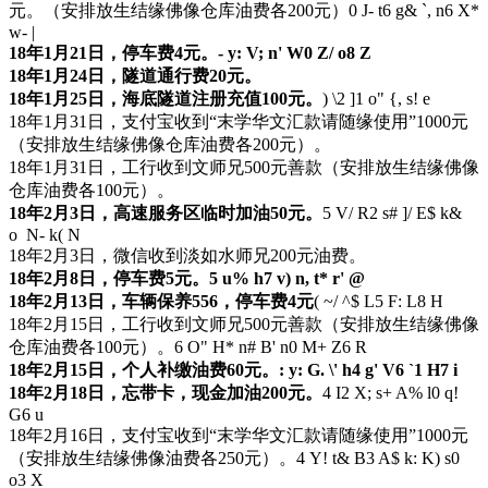
元。（安排放生结缘佛像仓库油费各200元）
0 J- t6 g& `, n6 X*
w- |
18年1月21日，停车费4元。
- y: V; n' W0 Z/ o8 Z
18年1月24日，隧道通行费20元。
18年1月25日，海底隧道注册充值100元。
) \2 ]1 o" {, s! e
18年1月31日，支付宝收到“末学华文汇款请随缘使用”1000元
（安排放生结缘佛像仓库油费各200元）。
18年1月31日，工行收到文师兄500元善款（安排放生结缘佛像
仓库油费各100元）。
18年2月3日，高速服务区临时加油50元。
5 V/ R2 s# ]/ E$ k&
o N- k( N
18年2月3日，微信收到淡如水师兄200元油费。
18年2月8日，停车费5元。
5 u% h7 v) n, t* r' @
18年2月13日，车辆保养556，停车费4元
( ~/ ^$ L5 F: L8 H
18年2月15日，工行收到文师兄500元善款（安排放生结缘佛像
仓库油费各100元）。
6 O" H* n# B' n0 M+ Z6 R
18年2月15日，个人补缴油费60元。
: y: G. \' h4 g' V6 `1 H7 i
18年2月18日，忘带卡，现金加油200元。
4 I2 X; s+ A% l0 q!
G6 u
18年2月16日，支付宝收到“末学华文汇款请随缘使用”1000元
（安排放生结缘佛像油费各250元）。
4 Y! t& B3 A$ k: K) s0
o3 X