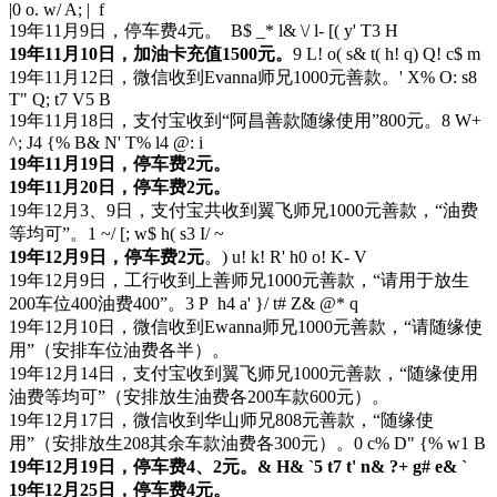
|0 o. w/ A; | f
19年11月9日，停车费4元。
B$ _* l& \/ l- [( y' T3 H
19年11月10日，加油卡充值1500元。
9 L! o( s& t( h! q) Q! c$ m
19年11月12日，微信收到Evanna师兄1000元善款。
' X% O: s8
T" Q; t7 V5 B
19年11月18日，支付宝收到“阿昌善款随缘使用”800元。
8 W+
^; J4 {% B& N' T% l4 @: i
19年11月19日，停车费2元。
19年11月20日，停车费2元。
19年12月3、9日，支付宝共收到翼飞师兄1000元善款，“油费
等均可”。
1 ~/ [; w$ h( s3 I/ ~
19年12月9日，停车费2元
。
) u! k! R' h0 o! K- V
19年12月9日，工行收到上善师兄1000元善款，“请用于放生
200车位400油费400”。
3 P h4 a' }/ t# Z& @* q
19年12月10日，微信收到Ewanna师兄1000元善款，“请随缘使
用”（安排车位油费各半）。
19年12月14日，支付宝收到翼飞师兄1000元善款，“随缘使用
油费等均可”（安排放生油费各200车款600元）。
19年12月17日，微信收到华山师兄808元善款，“随缘使
用”（安排放生208其余车款油费各300元）。
0 c% D" {% w1 B
19年12月19日，停车费4、2元。
& H& `5 t7 t' n& ?+ g# e& `
19年12月25日，停车费4元。