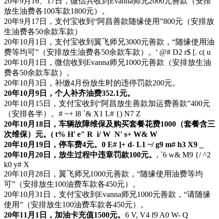
20年9月16、17日，微信共收到Evanna师兄2000元善款（安排
放生油费各100车款1800元）。
20年9月17日，支付宝收到“阿昌善款随缘使用”800元（安排放
生油费各50余款车款）
20年10月1日，支付宝收到翼飞师兄3000元善款，“随缘使用油
费等均可”（安排放生油费各50余款车款）。
' @# D2 r$ [. c( u
20年10月1日，微信收到Evanna师兄1000元善款（安排放生油
费各50余款车款）。
20年10月3日，补缴4月份放生时的违停罚款200元。
20年10月9日，个人补齐油费352.1元。
20年10月15日，支付宝收到“阿昌放生善款加运费善款”400元
（安排各半）。
# ~+ l8 `& X1 L# {) N7 Z
20年10月18日，车辆故障维保及购买套餐花费1000（套餐含三
次维保）元。
( t% H' e" R i/ W N' s+ W& W
20年10月19日，停车费4元。
0 E# ]+ d- L1 ~/ g9 m# h3 X9 _
20年10月20日，放生过程中违章罚款100元。
, `6 w& M9 {/ ^2
k0 y# X
20年10月28日，翼飞师兄1000元善款，“随缘使用油费等均
可”（安排放生100油费车款各450元）。
20年10月31日，支付宝收到Evanna师兄1000元善款，“请随缘
使用”（安排放生100油费车款各450元）。
20年11月1日，加油卡充值1500元。
6 V, V4 f9 A0 W- Q