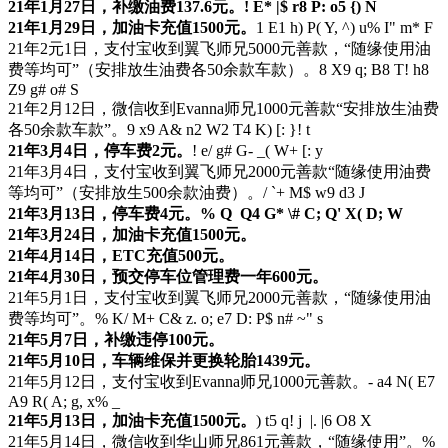
21年1月27日，补缴油费137.6元。
! E* |$ r8 P: o5 {) N
21年1月29日，加油卡充值1500元。
1 E1 h) P( Y, ^) u% I" m* F
21年2元1日，支付宝收到翼飞师兄5000元善款，“随缘使用油
费等均可”（安排放生油费各50余款车款）。
8 X9 q; B8 T! h8
Z9 g# o# S
21年2月12日，微信收到Evanna师兄1000元善款“安排放生油费
各50余款车款”。
9 x9 A& n2 W2 T4 K) [: }! t
21年3月4日，停车费2元。
! e/ g# G- _( W+ [: y
21年3月4日，支付宝收到翼飞师兄2000元善款“随缘使用油费
等均可”（安排放生500余款油费）。
/ `+ M$ w9 d3 J
21年3月13日，停车费4元。
% Q Q4 G* \# C; Q' X( D; W
21年3月24日，加油卡充值1500元。
21年4月14日，ETC充值500元。
21年4月30日，预交停车位管理费一年600元。
21年5月1日，支付宝收到翼飞师兄2000元善款，“随缘使用油
费等均可”。
% K/ M+ C& z. o; e7 D: P$ n# ~" s
21年5月7日，补缴违停100元。
21年5月10日，车辆维保并更换轮胎1439元。
21年5月12日，支付宝收到Evanna师兄1000元善款。
- a4 N( E7
A9 R( A; g, x% _
21年5月13日，加油卡充值1500元。
) t5 q! j |. |6 O8 X
21年5月14日，微信收到华山师兄861元善款，“随缘使用”。
%