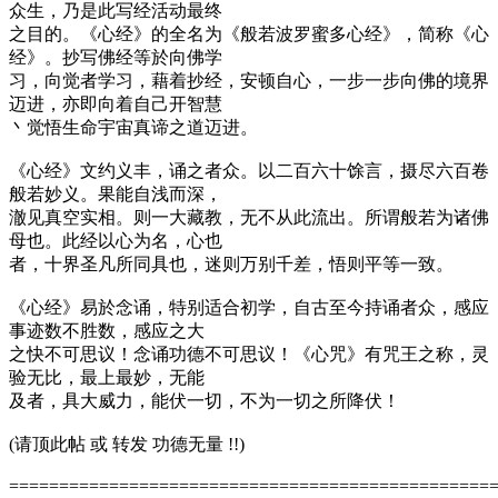
众生，乃是此写经活动最终
之目的。《心经》的全名为《般若波罗蜜多心经》，简称《心
经》。抄写佛经等於向佛学
习，向觉者学习，藉着抄经，安顿自心，一步一步向佛的境界
迈进，亦即向着自己开智慧
丶觉悟生命宇宙真谛之道迈进。
《心经》文约义丰，诵之者众。以二百六十馀言，摄尽六百卷
般若妙义。果能自浅而深，
澈见真空实相。则一大藏教，无不从此流出。所谓般若为诸佛
母也。此经以心为名，心也
者，十界圣凡所同具也，迷则万别千差，悟则平等一致。
《心经》易於念诵，特别适合初学，自古至今持诵者众，感应
事迹数不胜数，感应之大
之快不可思议！念诵功德不可思议！《心咒》有咒王之称，灵
验无比，最上最妙，无能
及者，具大威力，能伏一切，不为一切之所降伏！
(请顶此帖 或 转发 功德无量 !!)
================================================