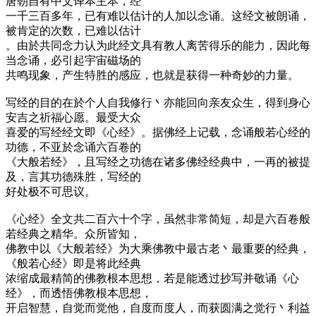
唐朝自有中文译本主本，经
一千三百多年，已有难以估计的人加以念诵。这经文被朗诵，
被肯定的次数，已难以估计
。由於共同念力认为此经文具有教人离苦得乐的能力，因此每
当念诵，必引起宇宙磁场的
共鸣现象，产生特胜的感应，也就是获得一种奇妙的力量。
写经的目的在於个人自我修行丶亦能回向亲友众生，得到身心
安吉之祈福心愿。最受大众
喜爱的写经经文即《心经》。据佛经上记载，念诵般若心经的
功德，不亚於念诵六百卷的
《大般若经》，且写经之功德在诸多佛经经典中，一再的被提
及，言其功德殊胜，写经的
好处极不可思议。
《心经》全文共二百六十个字，虽然非常简短，却是六百卷般
若经典之精华。众所皆知，
佛教中以《大般若经》为大乘佛教中最古老丶最重要的经典，
《般若心经》即是将此经典
浓缩成最精简的佛教根本思想，若是能透过抄写并敬诵《心
经》，而透悟佛教根本思想，
开启智慧，自觉而觉他，自度而度人，而获圆满之觉行丶利益