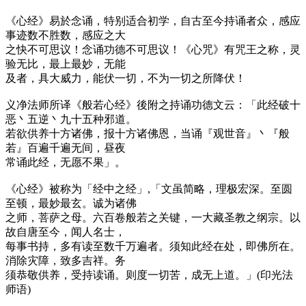
《心经》易於念诵，特别适合初学，自古至今持诵者众，感应
事迹数不胜数，感应之大
之快不可思议！念诵功德不可思议！《心咒》有咒王之称，灵
验无比，最上最妙，无能
及者，具大威力，能伏一切，不为一切之所降伏！
义净法师所译《般若心经》後附之持诵功德文云：「此经破十
恶丶五逆丶九十五种邪道。
若欲供养十方诸佛，报十方诸佛恩，当诵『观世音』丶『般
若』百遍千遍无间，昼夜
常诵此经，无愿不果」。
《心经》被称为「经中之经」,「文虽简略，理极宏深。至圆
至顿，最妙最玄。诚为诸佛
之师，菩萨之母。六百卷般若之关键，一大藏圣教之纲宗。以
故自唐至今，闻人名士，
每事书持，多有读至数千万遍者。须知此经在处，即佛所在。
消除灾障，致多吉祥。务
须恭敬供养，受持读诵。则度一切苦，成无上道。」(印光法
师语)