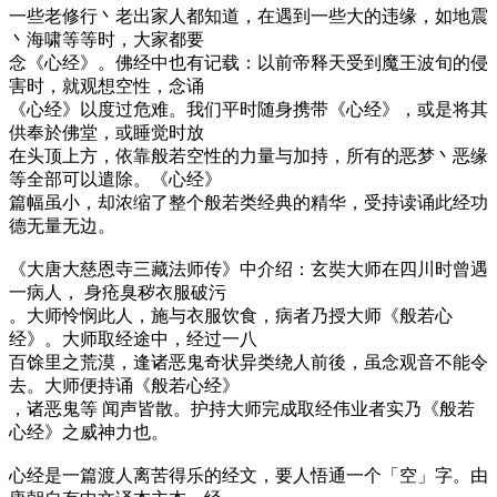
一些老修行丶老出家人都知道，在遇到一些大的违缘，如地震
丶海啸等等时，大家都要
念《心经》。佛经中也有记载：以前帝释天受到魔王波旬的侵
害时，就观想空性，念诵
《心经》以度过危难。我们平时随身携带《心经》，或是将其
供奉於佛堂，或睡觉时放
在头顶上方，依靠般若空性的力量与加持，所有的恶梦丶恶缘
等全部可以遣除。《心经》
篇幅虽小，却浓缩了整个般若类经典的精华，受持读诵此经功
德无量无边。
《大唐大慈恩寺三藏法师传》中介绍：玄奘大师在四川时曾遇
一病人， 身疮臭秽衣服破污
。大师怜悯此人，施与衣服饮食，病者乃授大师《般若心
经》。大师取经途中，经过一八
百馀里之荒漠，逢诸恶鬼奇状异类绕人前後，虽念观音不能令
去。大师便持诵《般若心经》
，诸恶鬼等 闻声皆散。护持大师完成取经伟业者实乃《般若
心经》之威神力也。
心经是一篇渡人离苦得乐的经文，要人悟通一个「空」字。由