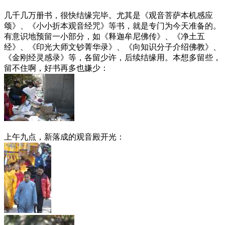
几千几万册书，很快结缘完毕。尤其是《观音菩萨本机感应
颂》、《小小折本观音经咒》等书，就是专门为今天准备的。
有意识地预留一小部分，如《释迦牟尼佛传》、《净土五
经》、《印光大师文钞菁华录》、《向知识分子介绍佛教》、
《金刚经灵感录》等，各留少许，后续结缘用。本想多留些，
留不住啊，好书再多也嫌少：
上午九点，新落成的观音殿开光：