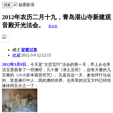
贴图影音
回复
2012年农历二月十九，青岛湛山寺新建观
音殿开光法会。
看全部
楼主
娑婆过客
收藏
2012-3-9 12:12:15
2012年3月9日
，今天是“大悲宝忏”法会的第一天，早上从仓库
法宝里面拿了一些佛经，几十册《净土五经》，还有大量的几
百册的《小小折本观音经咒》。凡是在这一天，参加拜忏法会
的，皆是修行中人，因此佛经供养。仓库里的法宝大约已经结
缘掉四五分之一了：