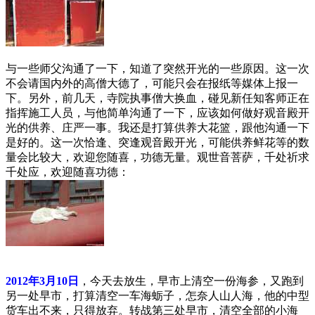
与一些师父沟通了一下，知道了突然开光的一些原因。这一次
不会请国内外的高僧大德了，可能只会在报纸等媒体上报一
下。另外，前几天，寺院执事僧大换血，碰见新任知客师正在
指挥施工人员，与他简单沟通了一下，应该如何做好观音殿开
光的供养、庄严一事。我还是打算供养大花篮，跟他沟通一下
是好的。这一次恰逢、突逢观音殿开光，可能供养鲜花等的数
量会比较大，欢迎您随喜，功德无量。观世音菩萨，千处祈求
千处应，欢迎随喜功德：
2012年3月10日
，今天去放生，早市上清空一份海参，又跑到
另一处早市，打算清空一车海蛎子，怎奈人山人海，他的中型
货车出不来，只得放弃。转战第三处早市，清空全部的小海