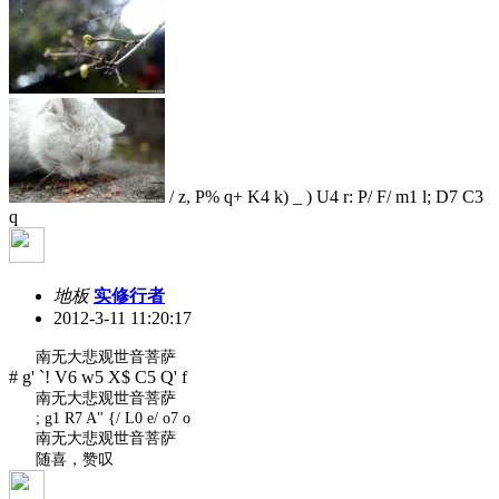
/ z, P% q+ K4 k) _
) U4 r: P/ F/ m1 l; D7 C3
q
地板
实修行者
2012-3-11 11:20:17
南无大悲观世音菩萨
# g' `! V6 w5 X$ C5 Q' f
南无大悲观世音菩萨
; g1 R7 A" {/ L0 e/ o7 o
南无大悲观世音菩萨
随喜，赞叹