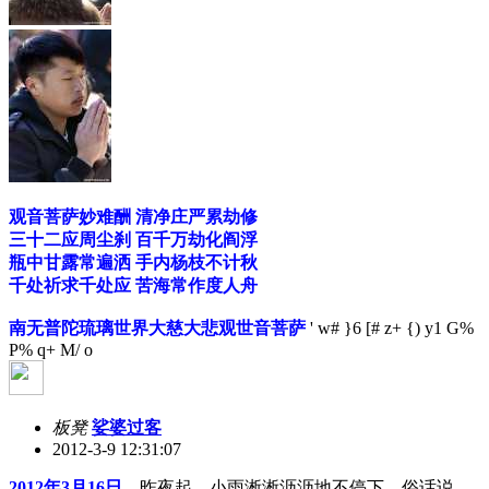
观音菩萨妙难酬 清净庄严累劫修
三十二应周尘刹 百千万劫化阎浮
瓶中甘露常遍洒 手内杨枝不计秋
千处祈求千处应 苦海常作度人舟
南无普陀琉璃世界大慈大悲观世音菩萨
' w# }6 [# z+ {) y1 G%
P% q+ M/ o
板凳
娑婆过客
2012-3-9 12:31:07
2012年3月16日
，昨夜起，小雨淅淅沥沥地不停下，俗话说，