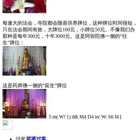
每逢大的法会，寺院都会随喜供养牌位，这种牌位时间很短，
只在法会期间有效，大牌位100元，小牌位50元。不像我们办
那种是每年300元，十年3000元。这是阿弥陀佛一侧的“往
生”牌位：
这是药师佛一侧的“延生”牌位
5 m( W! {) d& M4 D4 m/ W: S6 I4 [
沙发
娑婆过客