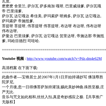
瓦度,
麽麽麽 舍里兰, 萨尔瓦 萨多南加 嘎呀, 巴里威须爹, 萨尔瓦嘎
帝 巴里须爹,
萨尔瓦 达它嘎达 希佳美, 萨玛索萨 呀姆多, 萨尔瓦 达它嘎达,
萨玛索萨 帝施抵爹,
菩提呀 菩提呀, 伟菩提呀 伟菩提呀, 布达呀 布达呀, 伟布达呀
伟布达呀,
萨曼达 巴里须爹, 萨尔瓦 达它嘎达 贺里达呀, 帝施达那 帝施抵
爹, 玛哈目德烈 司哇哈.
================================================
Youtube 视频
:
http://www.youtube.com/watch?v=Pdz-dm4e62M
高清档案 在下面下载:
================================================
此曲作者----宝锋居士,於2007年1月1日开始持诵抄写 佛顶尊胜
陀罗尼,
一个月後,忽一日得佛菩萨加持灌顶,赐此美妙神曲.殊胜至极,庄
严无比.
音乐与咒文如此相和,丝丝入扣,真是奇妙感应之极.【共享推广
无版权】