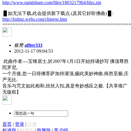
http://www.rapidshare.com/files/1803217964/fdzs.zip
█ 如无法下载,此会提供新下载点.(及其它好听佛曲) █ :
http://lzdmz.webs.com/chinese.htm
================================================
板凳
affter333
2012-11-17 09:04:53
此曲作者----宝锋居士,於2007年1月1日开始持诵抄写 佛顶尊胜
陀罗尼,
一个月後,忽一日得佛菩萨加持灌顶,赐此美妙神曲.殊胜至极,庄
严无比.
音乐与咒文如此相和,丝丝入扣,真是奇妙感应之极.【共享推广
无版权】
首页
|
登录
|
注册
标准版
|
触屏版
|
电脑版
|
客户端