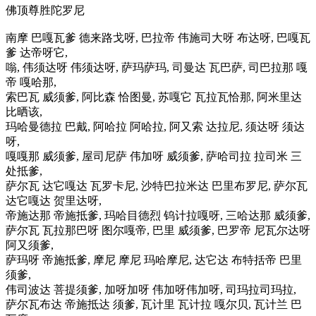
佛顶尊胜陀罗尼
南摩 巴嘎瓦爹 德来路戈呀, 巴拉帝 伟施司大呀 布达呀, 巴嘎瓦
爹 达帝呀它,
嗡, 伟须达呀 伟须达呀, 萨玛萨玛, 司曼达 瓦巴萨, 司巴拉那 嘎
帝 嘎哈那,
索巴瓦 威须爹, 阿比森 恰图曼, 苏嘎它 瓦拉瓦恰那, 阿米里达
比晒该,
玛哈曼德拉 巴戴, 阿哈拉 阿哈拉, 阿又索 达拉尼, 须达呀 须达
呀,
嘎嘎那 威须爹, 屋司尼萨 伟加呀 威须爹, 萨哈司拉 拉司米 三
处抵爹,
萨尔瓦 达它嘎达 瓦罗卡尼, 沙特巴拉米达 巴里布罗尼, 萨尔瓦
达它嘎达 贺里达呀,
帝施达那 帝施抵爹, 玛哈目德烈 钨计拉嘎呀, 三哈达那 威须爹,
萨尔瓦 瓦拉那巴呀 图尔嘎帝, 巴里 威须爹, 巴罗帝 尼瓦尔达呀
阿又须爹,
萨玛呀 帝施抵爹, 摩尼 摩尼 玛哈摩尼, 达它达 布特括帝 巴里
须爹,
伟司波达 菩提须爹, 加呀加呀 伟加呀伟加呀, 司玛拉司玛拉,
萨尔瓦布达 帝施抵达 须爹, 瓦计里 瓦计拉 嘎尔贝, 瓦计兰 巴