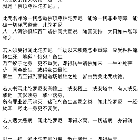
就是『佛顶尊胜陀罗尼』。
此咒名净除一切恶道佛顶尊胜陀罗尼，能除一切罪业等障，能
破一切秽恶道苦。此陀罗尼
八十八河沙俱胝百千诸佛同共宣说，随喜受持，大日如来智印
印之。
若人须臾得闻此陀罗尼，千劫以来积造恶业重障，应受种种流
转生死，地狱丶饿鬼丶畜生
乃至蚁子之身，更不重受。即得转生诸佛如来，一生补处菩
萨，同会处生。或得豪贵最胜
家生，乃至得到菩提道场最胜之处，皆由赞美此咒功德。
若人书写此陀罗尼安高幢上，或安楼上，或安塔中。有人或见
或近，其影映身，或尘落身。
所有罪业皆悉消灭。诸飞鸟畜生含灵之类，闻此陀罗尼，一经
於耳，尽此一身更不复受。
若人遇大恶病，闻此陀罗尼，即得永离。一切诸病，亦得消
灭。
以土一把，诵此陀罗尼21遍，散亡者骨上，即得生天。