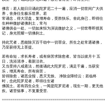
佛言：若人能日日诵此陀罗尼二十一遍，应消一切世间广大供
养，舍身往生极乐世界。若
常诵念，得大涅盘，复增寿命，受胜快乐。舍此身已，即得往
生种种微妙诸佛刹土，常与
诸佛俱会一处。一切如来恒为演说微妙之义，一切世尊即授其
记，身光照耀一切佛刹土。
持此咒者，悉能除灭百千劫中一切罪业。所生之处常遇诸佛，
乃至获得无上菩提。
若有命短，求长寿者，或有病苦求除愈者。皆当以彼月十 五
日，洗浴清净，着新洁衣。
又当受持八戒斋法，然後诵此大陀罗尼，满足千遍，当获安
乐，增其寿命。所有病苦，
皆得除愈，诸恶业报，悉灭无馀。 净除业障经云：若临终
时，念此陀罗尼者，即得往生诸
佛国土。若有四生众生，一闻是陀罗尼者，现生一期，更无他
疾。诸苦恼事，不复重受苦.
================================================